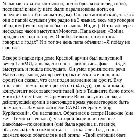
Услышав, схватил костыли и, почти бросая их перед собой,
поспешил к нам (у него были парализованы ноги, он
передвигался с большим трудом). Он знал английский, так что
они с папой слушали уже радио на 3 языках, весь мир говорил
об одном (очень хорошо была слышна Индия). И только через
несколько часов выступил Молотов. Папа сказал: «Война
продлится год-полтора». Ошибся сильно, но кто тогда
говорил о годах? И в тот же день папа объявил: «Я пойду не
фронт».
Вскоре в парке при доме Красной армии был выпускной
вечер ТашМИ, я знала, что папа – декан сан.- фака — будет
выступать и пошла послушать. Он умел произносить речи.
Напутствуя молодых врачей (практически все пошли на
фронт) он сказал, что сам подал заявление на фронт. Ему
отказали – немолодой профессор (54 года), зав. клиникой,
консультант всех эвакогоспиталей (их в Ташкенте было потом
много). Ответ был: «Стремление Ваше вступить в ряды
действующей армии в настоящее время удовлетворено быть
не может….Зам комвойсками САВО генерал-майор
Курбатский». Он настаивал. Обратился к сестре Надежде (она
же – Тимоша Пешкова), у которой были влиятельные
знакомые—поклонники (она была красива и, главное,
обаятельна). Она похлопотала — отказали. Тогда папа
драматически обратился к ней опять: «Твой старший брат