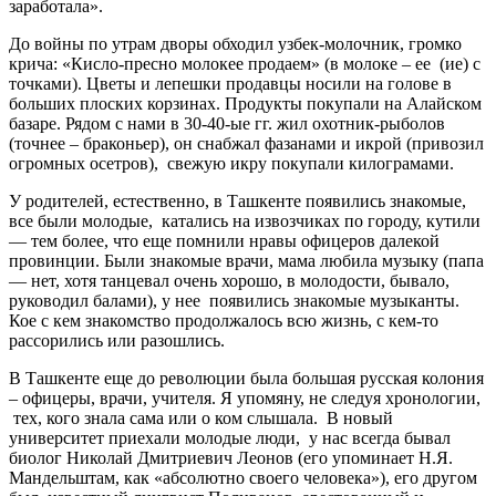
заработала».
До войны по утрам дворы обходил узбек-молочник, громко
крича: «Кисло-пресно молокее продаем» (в молоке – ее (ие) с
точками). Цветы и лепешки продавцы носили на голове в
больших плоских корзинах. Продукты покупали на Алайском
базаре. Рядом с нами в 30-40-ые гг. жил охотник-рыболов
(точнее – браконьер), он снабжал фазанами и икрой (привозил
огромных осетров), свежую икру покупали килограмами.
У родителей, естественно, в Ташкенте появились знакомые,
все были молодые, катались на извозчиках по городу, кутили
— тем более, что еще помнили нравы офицеров далекой
провинции. Были знакомые врачи, мама любила музыку (папа
— нет, хотя танцевал очень хорошо, в молодости, бывало,
руководил балами), у нее появились знакомые музыканты.
Кое с кем знакомство продолжалось всю жизнь, с кем-то
рассорились или разошлись.
В Ташкенте еще до революции была большая русская колония
– офицеры, врачи, учителя. Я упомяну, не следуя хронологии,
тех, кого знала сама или о ком слышала. В новый
университет приехали молодые люди, у нас всегда бывал
биолог Николай Дмитриевич Леонов (его упоминает Н.Я.
Мандельштам, как «абсолютно своего человека»), его другом