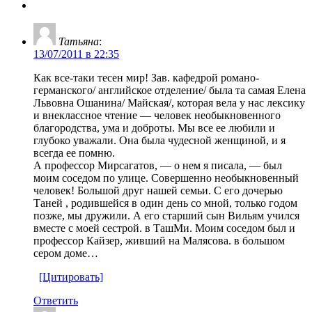
Татьяна
:
13/07/2011 в 22:35
Как все-таки тесен мир! Зав. кафедрой романо-
германского/ английское отделение/ была та самая Елена
Львовна Ошанина/ Майская/, которая вела у нас лексику
и внеклассное чтение — человек необыкновенного
благородства, ума и доброты. Мы все ее любили и
глубоко уважали. Она была чудесной женщиной, и я
всегда ее помню.
А профессор Мирсагатов, — о нем я писала, — был
моим соседом по улице. Совершенно необыкновенный
человек! Большой друг нашей семьи. С его дочерью
Таней , родившейся в один день со мной, только годом
позже, мы дружили. А его старший сын Вильям учился
вместе с моей сестрой. в ТашМи. Моим соседом был и
профессор Кайзер, живший на Малясова. в большом
сером доме…
[Цитировать]
Ответить