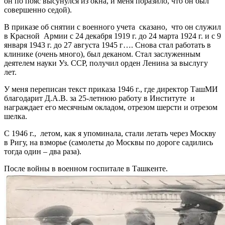
он по пояс высунулся из окна, и меня поразило, что он был
совершенно седой).
В приказе об снятии с военного учета сказано, что он служил
в Красной Армии с 24 декабря 1919 г. до 24 марта 1924 г. и с 9
января 1943 г. до 27 августа 1945 г…. Снова стал работать в
клинике (очень много), был деканом. Стал заслуженным
деятелем науки Уз. ССР, получил орден Ленина за выслугу
лет.
У меня переписан текст приказа 1946 г., где директор ТашМИ
благодарит Д.А.В. за 25-летнюю работу в Институте и
награждает его месячным окладом, отрезом шерсти и отрезом
шелка.
С 1946 г., летом, как я упоминала, стали летать через Москву
в Ригу, на взморье (самолеты до Москвы по дороге садились
тогда один – два раза).
После войны в военном госпитале в Ташкенте.