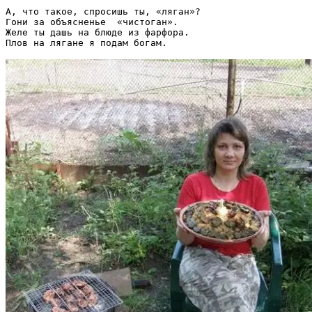
А, что такое, спросишь ты, «ляган»?

Гони за объясненье  «чистоган».

Желе ты дашь на блюде из фарфора.
