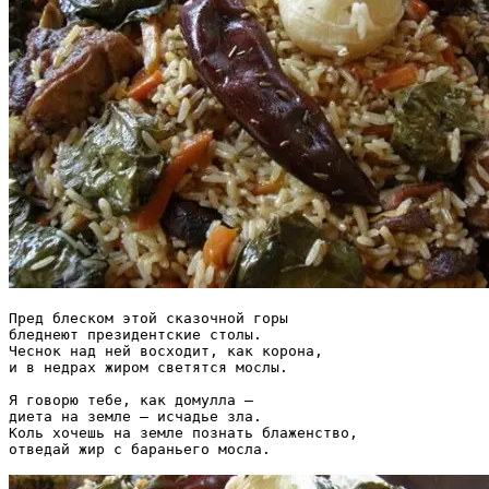
Пред блеском этой сказочной горы

бледнеют президентские столы.

Чеснок над ней восходит, как корона,

и в недрах жиром светятся мослы.

Я говорю тебе, как домулла —

диета на земле — исчадье зла.

Коль хочешь на земле познать блаженство,
