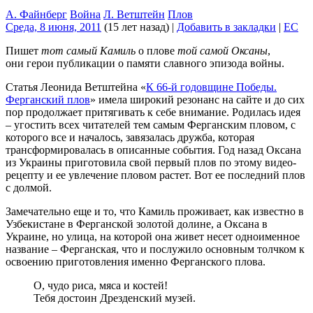
А. Файнберг
Война
Л. Ветштейн
Плов
Среда, 8 июня, 2011
(15 лет назад)
|
Добавить в закладки
|
EC
Пишет
тот самый Камиль
о плове
той самой Оксаны
,
они герои публикации о памяти славного эпизода войны.
Статья Леонида Ветштейна «
К 66-й годовщине Победы.
Ферганский плов
» имела широкий резонанс на сайте и до сих
пор продолжает притягивать к себе внимание. Родилась идея
– угостить всех читателей тем самым Ферганским пловом, с
которого все и началось, завязалась дружба, которая
трансформировалась в описанные события. Год назад Оксана
из Украины приготовила свой первый плов по этому видео-
рецепту и ее увлечение пловом растет. Вот ее последний плов
с долмой.
Замечательно еще и то, что Камиль проживает, как известно в
Узбекистане в Ферганской золотой долине, а Оксана в
Украине, но улица, на которой она живет несет одноименное
название – Ферганская, что и послужило основным толчком к
освоению приготовления именно Ферганского плова.
О, чудо риса, мяса и костей!
Тебя достоин Дрезденский музей.