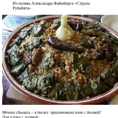
Из поэмы Александра Файнберга «Струна
Рубайята»
Мечта сбылась – я тоже приготовила плов с долмой!
Для плова с долмой :