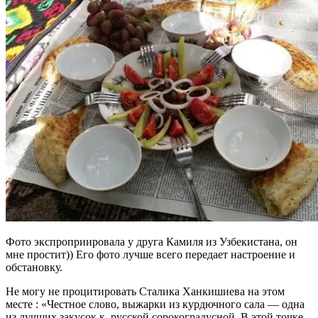
Фото экспроприировала у друга Камиля из Узбекистана, он
мне простит)) Его фото лучше всего передает настроение и
обстановку.
Не могу не процитировать Сталика Ханкишиева на этом
месте : «Честное слово, выжарки из курдючного сала — одна
из лучших закусок к русской сорокоградусной. В этой точке