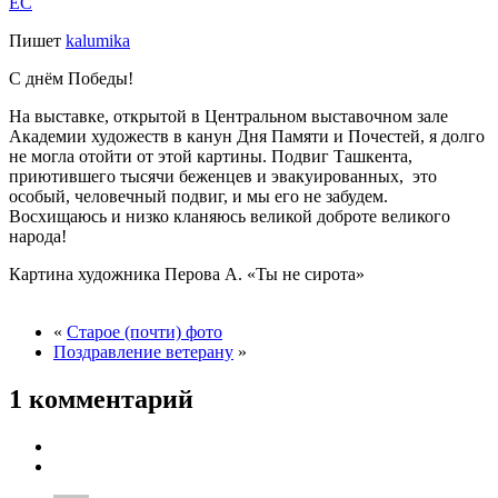
EC
Пишет
kalumika
С днём Победы!
На выставке, открытой в Центральном выставочном зале
Академии художеств в канун Дня Памяти и Почестей, я долго
не могла отойти от этой картины. Подвиг Ташкента,
приютившего тысячи беженцев и эвакуированных, это
особый, человечный подвиг, и мы его не забудем.
Восхищаюсь и низко кланяюсь великой доброте великого
народа!
Картина художника Перова А. «Ты не сирота»
«
Старое (почти) фото
Поздравление ветерану
»
1 комментарий