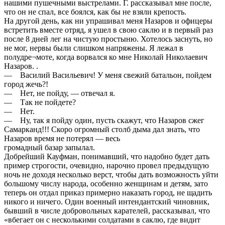
нашими пушечными выстрелами. Г. рассказывал мне после,
что он не спал, все боялся, как бы не взяли крепость.
На другой день, как ни упрашивал меня Назаров и офицеры
встретить вместе отряд, я ушел в свою саклю и в первый раз
после 8 дней лег на чистую простыню. Хотелось заснуть, но
не мог, нервы были слишком напряжены. Я лежал в
полудре¬моте, когда ворвался ко мне Николай Николаевич
Назаров. .
— Василий Васильевич! У меня свежий батальон, пойдем
город жечь?!
— Нет, не пойду, — отвечал я.
— Так не пойдете?
— Нет.
— Ну, так я пойду один, пусть скажут, что Назаров сжег
Самарканд!!! Скоро огромный столб дыма дал знать, что
Назаров время не потерял — весь
громадный базар запылал.
Добрейший Кауфман, понимавший, что надобно будет дать
пример строгости, очевидно, нарочно провел предыдущую
ночь не доходя несколько верст, чтобы дать возможность уйти
большому числу народа, особенно женщинам и детям, зато
теперь он отдал приказ примерно наказать город, не щадить
никого и ничего. Один военный интендантский чиновник,
бывший в числе добровольных карателей, рассказывал, что
«вбегает он с несколькими солдатами в саклю, где видит