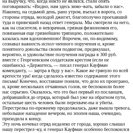
на выручку, что, когда никто не являлся, стали опять
поговаривать: «Видно, нам здесь зимо¬вать, забыли о нас».
Наконец, на седьмой день, рано утром, въехал в ворота, со
стороны отряда, молодой джигит, благополучно проехавший
туда и привезший назад ответ генерала. Мы смотрели на него,
как на спасителя, и невзрачная, грязная физиономия его,
повязанная еще грязнейшею тряпицею, положительно
казалась нам вдохновенною! Впрочем, он, по-видимому,
сознавал важность испол¬ненного поручения и, кроме
понятного довольства своим подвигом, предвкушал,
вероятно, и удовольствие получения награды в 300 руб.
вместе с Георгиевским солдатским крестом (если не
ошибаюсь). «Держитесь, — писал генерал Кауфман
коменданту, — зартра я буду у вас». Какое же грянуло по всей
крепости ура! когда сделалось известно содержание этого
письма! Конечно, восставшие поняли, что дело их проиграно,
и, кроме нескольких отчаянных голов, не беспокоили более
нас серьезно. Оказалось, что это был первый из посланцев,
добравшийся до отряда, который был уже на обратном пути,
остальные шесть человек были перехваче-ны и убиты.
Перестрелка по-прежнему продолжалась, даже вышла тревога,
небольшое нападение вечером, но эпопея наша, очевидно,
приходила к концу.
Эту ночь ночевал отряд недалеко от города, хорошо слышал
нашу перестрел¬ку, и генерал Кауфман особенно беспокоился