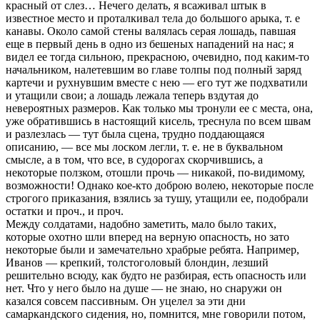
красный от слез… Нечего делать, я всаживал штык в
известное место и проталкивал тела до большого арыка, т. е
канавы. Около самой стены валялась серая лошадь, павшая
еще в первый день в одно из бешеных нападений на нас; я
видел ее тогда сильною, прекрасною, очевидно, под каким-то
начальником, налетевшим во главе толпы под полный заряд
картечи и рухнувшим вместе с нею — его тут же подхватили
и утащили свои; а лошадь лежала теперь вздутая до
невероятных размеров. Как только мы тронули ее с места, она,
уже обратившись в настоящий кисель, треснула по всем швам
и разлезлась — тут была сцена, трудно поддающаяся
описанию, — все мы лоском легли, т. е. не в буквальном
смысле, а в том, что все, в судорогах скорчившись, а
некоторые ползком, отошли прочь — никакой, по-видимому,
возможности! Однако кое-кто доброю волею, некоторые после
строгого приказания, взялись за тушу, утащили ее, подобрали
остатки и проч., и проч.
Между солдатами, надобно заметить, мало было таких,
которые охотно шли вперед на верную опасность, но зато
некоторые были и замечательно храбрые ребята. Например,
Иванов — крепкий, толстоголовый блондин, лезший
решительно всюду, как будто не разбирая, есть опасность или
нет. Что у него было на душе — не знаю, но снаружи он
казался совсем пассивным. Он уцелел за эти дни
самаркандского сидения, но, помнится, мне говорили потом,