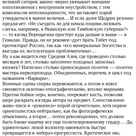
великий сатирик законо¬мерно увязывает внешние
поползновения с внутренним неустройством, с тем
комплексом неполноценности, что заставляет порой
утвердиться в мании величия… И если далее Щедрин резонно
предлагает: «Не съездить ли для начала поциви-лизовать
слегка, например, в Рязанскую или Тамбовскую губернии?»
— то взгляд Верещагина простерт куда дальше и выше — в
Гималаи. Правда, он не рекомен¬дует брать Тибет под
протекторат России, так как «его минеральные богатства и
выгоды их эксплуатации проблематичны»…
Ну а как видится ему Средняя Азия, где проведено столько
месяцев и лет, столько заполнено походных записных
книжек? Написано столько превосходных полотен — полотен
мастера-первопроходца. Объединенных, впрочем, в цикл под
названием «Варвары».
Военные сцены сперва перемежаются, а потом и вовсе
сменяются экзотико-этнографическими, вполне мирными.
Притом бойкое перо, конечно, опережает кисть, позволяя
шире раскрыть взгляды автора на предмет. Сопоставление
живо¬писи и «рукописи» порой огорчительно, хотя первое
ориенталистски нейтрально, как бы фотографически
объективно, а второе… почти революционно, что должно
быть ближе нашему все еще политизированному сердцу… Да,
удивительно: лихой волонтер-завоеватель быстро
превращается в либерал-прогрессиста. Критическое око,