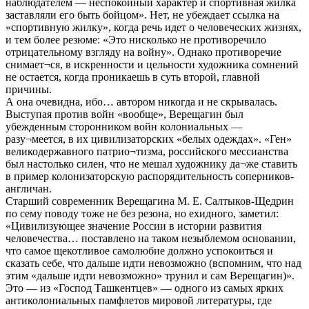
наблюдателем — неспокойный характер и спортивная жилка
заставляли его быть бойцом». Нет, не убеждает ссылка на
«спортивную жилку», когда речь идет о человеческих жизнях,
и тем более резюме: «Это нисколько не противоречило
отрицательному взгляду на войну». Однако противоречие
снимает¬ся, в искренности и цельности художника сомнений
не остается, когда проникаешь в суть второй, главной
причины.
А она очевидна, ибо… автором никогда и не скрывалась.
Выступая против войн «вообще», Верещагин был
убежденным сторонником войн колониальных —
разу¬меется, в их цивилизаторских «белых одеждах». «Ген»
великодержавного патрио¬тизма, российского мессианства
был настолько силен, что не мешал художнику да¬же ставить
в пример колонизаторскую распорядительность соперников-
англичан.
Старший современник Верещагина М. Е. Салтыков-Щедрин
по сему поводу тоже не без резона, но ехидного, заметил:
«Цивилизующее значение России в истории развития
человечества… поставлено на таком незыблемом основании,
что самое щекотливое самолюбие должно успокоиться и
сказать себе, что дальше идти невозможно (вспомним, что над
этим «дальше идти невозможно» трунил и сам Верещагин)».
Это — из «Господ Ташкентцев» — одного из самых ярких
антиколониальных памфлетов мировой литературы, где