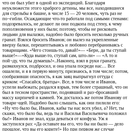
что он был убит в одной из экспедиций. Благодаря
неуклюжести этого храброго детины, мы все, находившиеся
для стрельбы в башне, в числе 15 — 20 человек, чуть раз не
по¬гибли. Осаждающие что-то работали под самыми стенами:
подозревалось, не делают ли они подкопа под стену, к чему
поползновения у них были; поэтому, чтобы не рисковать
людьми для вылазки, надобно было бросить несколько ручных
гранат. Взялся бросить Иванов; он вылез на укрепленные
вверху балки, перешептываясь и любовно перебраниваясь с
товарищами. «Чего стоишь-то, давай!»— «Бери, да ты ступай
выше!»—«Куда выше-то, ступай сам, што-ли» — «А то и
пой¬ду, что ты думаешь!»..Наконец, взял в руки гранату,
размахнулся, подбросил, и она упала посреди нас… Все
ошалели, и я в первую минуту, признаюсь, в том числе; потом,
сообразивши опасность, я как заяц выпрыгнул оттуда с
криком: «Спасайся, братцы». Все, в том числе и Иванов,
успели выбежать; раздался взрыв, тем более страшный, что он
был в тесном пространстве, поднявший и раз¬бросавший
массу кирпичей и камней. Уж досталось же потом Иванову от
товари¬щей. Надобно было слышать, как они пилили его:
«Ну что было бы, Иванов, кабы ты нас всех убил, а? Нет, ты
скажи, что было бы, ведь ты и Василья Васильевича положил
бы!» Иванов не знал, куда деваться от конфуза. Уж я
заступился раз: «Да оставьте вы его, что бы ни было — дело
прошлое, что вы его корите!» Но при первом же случае