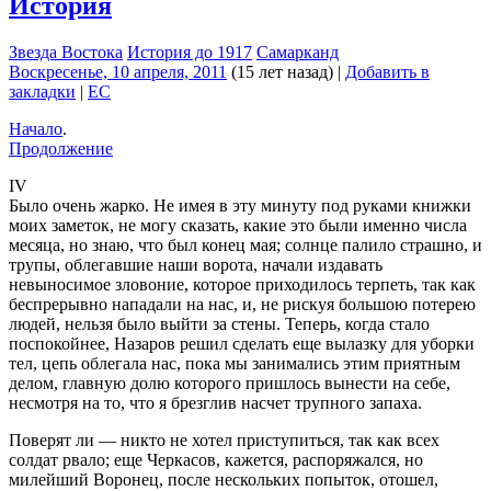
История
Звезда Востока
История до 1917
Самарканд
Воскресенье, 10 апреля, 2011
(15 лет назад)
|
Добавить в
закладки
|
EC
Начало
.
Продолжение
IV
Было очень жарко. Не имея в эту минуту под руками книжки
моих заметок, не могу сказать, какие это были именно числа
месяца, но знаю, что был конец мая; солнце палило страшно, и
трупы, облегавшие наши ворота, начали издавать
невыносимое зловоние, которое приходилось терпеть, так как
беспрерывно нападали на нас, и, не рискуя большою потерею
людей, нельзя было выйти за стены. Теперь, когда стало
поспокойнее, Назаров решил сделать еще вылазку для уборки
тел, цепь облегала нас, пока мы занимались этим приятным
делом, главную долю которого пришлось вынести на себе,
несмотря на то, что я брезглив насчет трупного запаха.
Поверят ли — никто не хотел приступиться, так как всех
солдат рвало; еще Черкасов, кажется, распоряжался, но
милейший Воронец, после нескольких попыток, отошел,