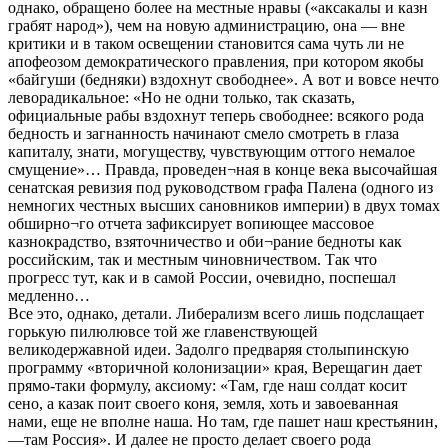
однако, обращено более на местные нравы («аксакалы и казн
грабят народ»), чем на новую администрацию, она — вне
критики и в таком освещении становится сама чуть ли не
апофеозом демократического правления, при котором якобы
«байгуши (бедняки) вздохнут свободнее». А вот и вовсе нечто
леворадикальное: «Но не одни только, так сказать,
официальные рабы вздохнут теперь свободнее: всякого рода
бедность и загнанность начинают смело смотреть в глаза
капиталу, знати, могуществу, чувствующим оттого немалое
смущение»… Правда, проведен¬ная в конце века высочайшая
сенатская ревизия под руководством графа Палена (одного из
немногих честных высших сановников империи) в двух томах
обширно¬го отчета зафиксирует вопиющее массовое
казнокрадство, взяточничество и оби¬рание бедноты как
российским, так и местным чиновничеством. Так что
прогресс тут, как и в самой России, очевидно, поспешал
медленно…
Все это, однако, детали. Либерализм всего лишь подслащает
горькую пилюлювсе той же главенствующей
великодержавной идеи. Задолго предваряя столыпинскую
программу «вторичной колонизации» края, Верещагин дает
прямо-таки формулу, аксиому: «Там, где наш солдат косит
сено, а казак поит своего коня, земля, хоть и завоеванная
нами, еще не вполне наша. Но там, где пашет наш крестьянин,
—там Россия». И далее не просто делает своего рода