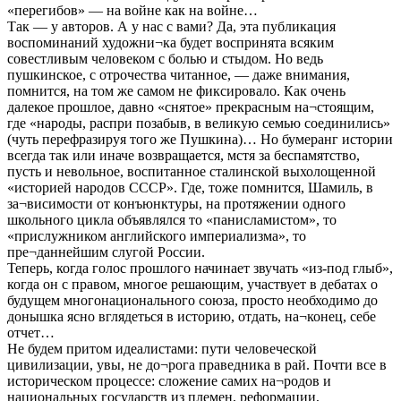
«перегибов» — на войне как на войне…
Так — у авторов. А у нас с вами? Да, эта публикация
воспоминаний художни¬ка будет воспринята всяким
совестливым человеком с болью и стыдом. Но ведь
пушкинское, с отрочества читанное, — даже внимания,
помнится, на том же самом не фиксировало. Как очень
далекое прошлое, давно «снятое» прекрасным на¬стоящим,
где «народы, распри позабыв, в великую семью соединились»
(чуть перефразируя того же Пушкина)… Но бумеранг истории
всегда так или иначе возвращается, мстя за беспамятство,
пусть и невольное, воспитанное сталинской выхолощенной
«историей народов СССР». Где, тоже помнится, Шамиль, в
за¬висимости от конъюнктуры, на протяжении одного
школьного цикла объявлялся то «панисламистом», то
«прислужником английского империализма», то
пре¬даннейшим слугой России.
Теперь, когда голос прошлого начинает звучать «из-под глыб»,
когда он с правом, многое решающим, участвует в дебатах о
будущем многонационального союза, просто необходимо до
донышка ясно вглядеться в историю, отдать, на¬конец, себе
отчет…
Не будем притом идеалистами: пути человеческой
цивилизации, увы, не до¬рога праведника в рай. Почти все в
историческом процессе: сложение самих на¬родов и
национальных государств из племен, реформации,