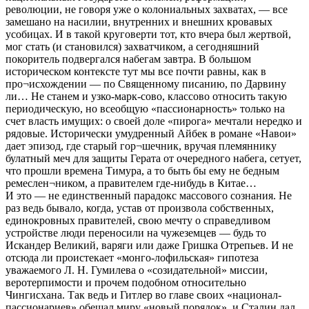
революции, не говоря уже о колониальных захватах, — все
замешано на насилии, внутренних и внешних кровавых
усобицах. И в такой круговерти тот, кто вчера был жертвой,
мог стать (и становился) захватчиком, а сегодняшний
покоритель подвергался набегам завтра. В большом
историческом контексте тут мы все почти равны, как в
про¬исхождении — по Священному писанию, по Дарвину
ли… Не станем и узко-марк-сово, классово относить такую
периодическую, но всеобщую «пассионарность» только на
счет власть имущих: о своей доле «пирога» мечтали нередко и
рядовые. Исторически умудренный Айбек в романе «Навои»
дает эпизод, где старый гор¬шечник, вручая племяннику
булатный меч для защиты Герата от очередного набега, сетует,
что прошли времена Тимура, а то быть бы ему не бедным
ремеслен¬ником, а правителем где-нибудь в Китае…
И это — не единственный парадокс массового сознания. Не
раз ведь бывало, когда, устав от произвола собственных,
единокровных правителей, свою мечту о справедливом
устройстве люди переносили на чужеземцев — будь то
Искандер Великий, варяги или даже Гришка Отрепьев. И не
отсюда ли проистекает «монго-лофильская» гипотеза
уважаемого Л. Н. Гумилева о «созидательной» миссии,
веротерпимости и прочем подобном относительно
Чингисхана. Так ведь и Гитлер во главе своих «национал-
пассионариев» обещал миру «новый порядок», и Сталин дал