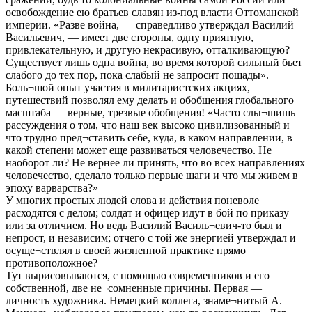
освобождение ею братьев славян из-под власти Оттоманской
империи. «Разве война, — справедливо утверждал Василий
Васильевич, — имеет две стороны, одну приятную,
привлекательную, и другую некрасивую, отталкивающую?
Существует лишь одна война, во время которой сильный бьет
слабого до тех пор, пока слабый не запросит пощады».
Боль¬шой опыт участия в милитаристских акциях,
путешествий позволял ему делать и обобщения глобального
масштаба — верные, трезвые обобщения! «Часто слы¬шишь
рассуждения о том, что наш век высоко цивилизованный и
что трудно пред¬ставить себе, куда, в каком направлении, в
какой степени может еще развиваться человечество. Не
наоборот ли? Не вернее ли принять, что во всех направлениях
человечество, сделало только первые шаги и что мы живем в
эпоху варварства?»
У многих простых людей слова и действия поневоле
расходятся с делом; солдат и офицер идут в бой по приказу
или за отличием. Но ведь Василий Василь¬евич-то был и
непрост, и независим; отчего с той же энергией утверждал и
осуще¬ствлял в своей жизненной практике прямо
противоположное?
Тут вырисовываются, с помощью современников и его
собственной, две не¬сомненные причины. Первая —
личность художника. Немецкий коллега, знаме¬нитый А.