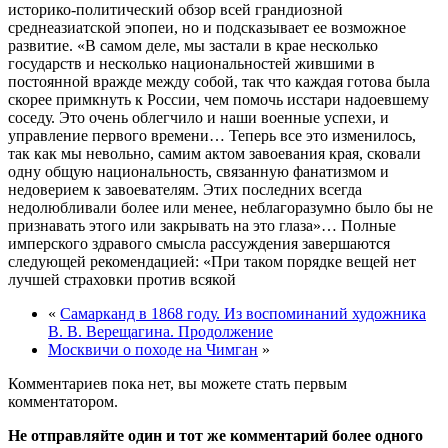
историко-политический обзор всей грандиозной
среднеазиатской эпопеи, но и подсказывает ее возможное
развитие. «В самом деле, мы застали в крае несколько
государств и несколько национальностей жившими в
постоянной вражде между собой, так что каждая готова была
скорее примкнуть к России, чем помочь исстари надоевшему
соседу. Это очень облегчило и наши военные успехи, и
управление первого времени… Теперь все это изменилось,
так как мы невольно, самим актом завоевания края, сковали
одну общую национальность, связанную фанатизмом и
недоверием к завоевателям. Этих последних всегда
недолюбливали более или менее, неблагоразумно было бы не
признавать этого или закрывать на это глаза»… Полные
имперского здравого смысла рассуждения завершаются
следующей рекомендацией: «При таком порядке вещей нет
лучшей страховки против всякой
«
Самарканд в 1868 году. Из воспоминаний художника
В. В. Верещагина. Продолжение
Москвичи о походе на Чимган
»
Комментариев пока нет, вы можете стать первым
комментатором.
Не отправляйте один и тот же комментарий более одного