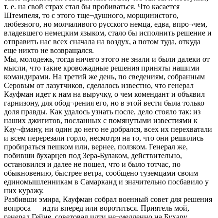
т. е. на свой страх стал бы пробиваться. Что касается
Штемпеля, то с этого тще¬душного, морщинистого,
любезного, но молчаливого русского немца, едва, впро¬чем,
владевшего немецким языком, стало бы исполнить решение и
отправить нас всех сначала на воздух, а потом туда, откуда
еще никто не возвращался.
Мы, молодежь, тогда ничего этого не знали и были далеки от
мысли, что такие кровожадные решения приняты нашими
командирами. На третий же день, по сведениям, собранным
Серовым от лазутчиков, сделалось известно, что генерал
Кауфман идет к нам на выручку, о чем комендант и объявил
гарнизону, для обод¬рения его, но в этой вести была только
доля правды. Как удалось узнать после, дело стояло так: из
наших джигитов, посланных с помянутыми известиями к
Кау¬фману, ни один до него не добрался, всех их перехватали
и всем перерезали горло, несмотря на то, что они решились
пробираться пешком или, вернее, ползком. Генерал же,
побивши бухарцев под Зера-Булаком, действительно,
остановился и далее не пошел, что и было тотчас, по
обыкновению, быстрее ветра, сообщено туземцами своим
единомышленникам в Самарканд и значительно посбавило у
них куражу.
Разбивши эмира, Кауфман собрал военный совет для решения
вопроса — идти вперед или воротиться. Приятель мой,
генерал Гейне, советовал идти не¬медленно на Бухару,