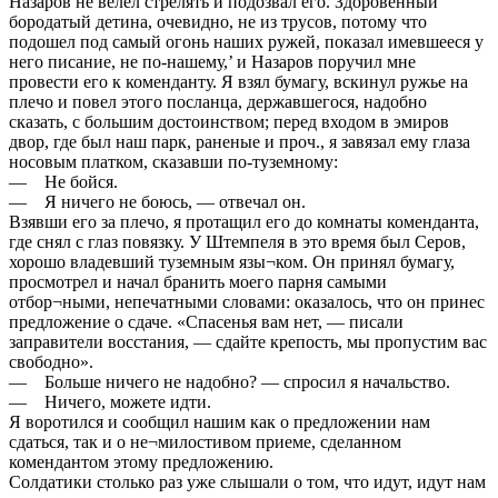
Назаров не велел стрелять и подозвал его. Здоровенный
бородатый детина, очевидно, не из трусов, потому что
подошел под самый огонь наших ружей, показал имевшееся у
него писание, не по-нашему,’ и Назаров поручил мне
провести его к коменданту. Я взял бумагу, вскинул ружье на
плечо и повел этого посланца, державшегося, надобно
сказать, с большим достоинством; перед входом в эмиров
двор, где был наш парк, раненые и проч., я завязал ему глаза
носовым платком, сказавши по-туземному:
— Не бойся.
— Я ничего не боюсь, — отвечал он.
Взявши его за плечо, я протащил его до комнаты коменданта,
где снял с глаз повязку. У Штемпеля в это время был Серов,
хорошо владевший туземным язы¬ком. Он принял бумагу,
просмотрел и начал бранить моего парня самыми
отбор¬ными, непечатными словами: оказалось, что он принес
предложение о сдаче. «Спасенья вам нет, — писали
заправители восстания, — сдайте крепость, мы пропустим вас
свободно».
— Больше ничего не надобно? — спросил я начальство.
— Ничего, можете идти.
Я воротился и сообщил нашим как о предложении нам
сдаться, так и о не¬милостивом приеме, сделанном
комендантом этому предложению.
Солдатики столько раз уже слышали о том, что идут, идут нам