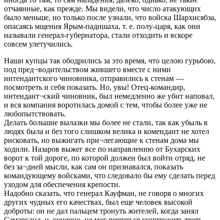
отчаянные, как прежде. Мы видели, что число атакующих
было меньше, но только после узнали, что войска Шархисябза,
опасаясь мщения Ярым-падишаха, т. е. полу-царя, как они
называли генерал-губернатора, стали отходить и вскоре
совсем улетучились.
Наши купцы так ободрились за это время, что целою гурьбою,
под пред¬водительством жившего вместе с ними
интендантского чиновника, отправились к стенам —
посмотреть и себя показать. Но, увы! Отец-командир,
интендант¬ский чиновник, был немедленно же убит наповал,
и вся компания воротилась домой с тем, чтобы более уже не
любопытствовать.
Делать большие вылазки мы более не стали, так как убыль в
людях была и без того слишком велика и комендант не хотел
рисковать, но выжигать при¬легающие к стенам дома мы
ходили. Назаров выжег все по направлению от Бухарских
ворот к той дороге, по которой должен был войти отряд, не
без за¬дней мысли, как сам он признавался, показать
командующему войсками, что следовало бы ему сделать перед
уходом для обеспечения крепости.
Надобно сказать, что генерал Кауфман, не говоря о многих
других чудных его качествах, был еще человек высокой
доброты: он не дал пальцем тронуть жителей, когда занял
Самарканд, и, конечно, не мог решиться уничтожить треть