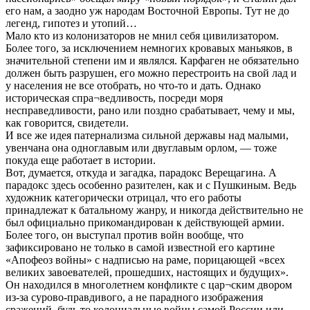
его нам, а заодно уж народам Восточной Европы. Тут не до
легенд, гипотез и утопий…
Мало кто из колонизаторов не мнил себя цивилизатором.
Более того, за исключением немногих кровавых маньяков, в
значительной степени им и являлся. Карфаген не обязательно
должен быть разрушен, его можно перестроить на свой лад и
у населения не все отобрать, но что-то и дать. Однако
историческая спра¬ведливость, посреди моря
несправедливости, рано или поздно срабатывает, чему и мы,
как говорится, свидетели.
И все же идея патернализма сильной державы над малыми,
увенчана она одноглавым или двуглавым орлом, — тоже
покуда еще работает в истории.
Вот, думается, откуда и загадка, парадокс Верещагина. А
парадокс здесь особенно разителен, как и с Пушкиным. Ведь
художник категорически отрицал, что его работы
принадлежат к батальному жанру, и никогда действительно не
был официально прикомандирован к действующей армии.
Более того, он выступал против войн вообще, что
зафиксировано не только в самой известной его картине
«Апофеоз войны» с надписью на раме, порицающей «всех
великих завоевателей, прошедших, настоящих и будущих».
Он находился в многолетнем конфликте с цар¬ским двором
из-за сурово-правдивого, а не парадного изображения
сражений, будь то колониальные войны самой России или