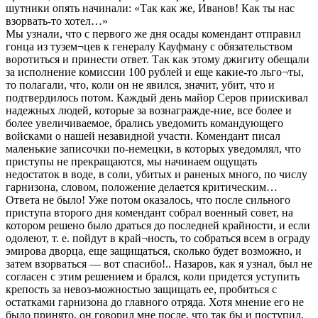
шутники опять начинали: «Так как же, Иванов! Как ты нас
взорвать-то хотел…»
Мы узнали, что с первого же дня осады комендант отправил
гонца из тузем¬цев к генералу Кауфману с обязательством
воротиться и принести ответ. Так как этому джигиту обещали
за исполнение комиссии 100 рублей и еще какие-то льго¬ты,
то полагали, что, коли он не явился, значит, убит, что и
подтвердилось потом. Каждый день майор Серов приискивал
надежных людей, которые за вознагражде-ние, все более и
более увеличиваемое, брались уведомить командующего
войсками о нашей незавидной участи. Комендант писал
маленькие записочки по-немецки, в которых уведомлял, что
приступы не прекращаются, мы начинаем ощущать
недостаток в воде, в соли, убитых и раненых много, по числу
гарнизона, словом, положение делается критическим…
Ответа не было! Уже потом оказалось, что после сильного
приступа второго дня комендант собрал военный совет, на
котором решено было драться до последней крайности, и если
одолеют, т. е. пойдут в край¬ность, то собраться всем в ограду
эмирова дворца, еще защищаться, сколько будет возможно, и
затем взорваться — вот спасибо!.. Назаров, как я узнал, был не
согласен с этим решением и брался, коли придется уступить
крепость за невоз-можностью защищать ее, пробиться с
остатками гарнизона до главного отряда. Хотя мнение его не
было принято, он говорил мне после, что так бы и поступил,