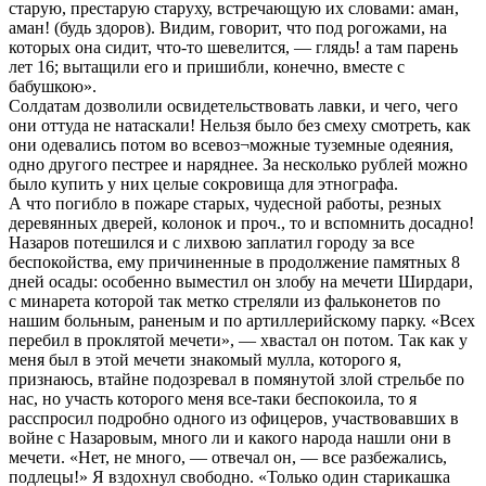
старую, престарую старуху, встречающую их словами: аман,
аман! (будь здоров). Видим, говорит, что под рогожами, на
которых она сидит, что-то шевелится, — глядь! а там парень
лет 16; вытащили его и пришибли, конечно, вместе с
бабушкою».
Солдатам дозволили освидетельствовать лавки, и чего, чего
они оттуда не натаскали! Нельзя было без смеху смотреть, как
они одевались потом во всевоз¬можные туземные одеяния,
одно другого пестрее и наряднее. За несколько рублей можно
было купить у них целые сокровища для этнографа.
А что погибло в пожаре старых, чудесной работы, резных
деревянных дверей, колонок и проч., то и вспомнить досадно!
Назаров потешился и с лихвою заплатил городу за все
беспокойства, ему причиненные в продолжение памятных 8
дней осады: особенно выместил он злобу на мечети Ширдари,
с минарета которой так метко стреляли из фальконетов по
нашим больным, раненым и по артиллерийскому парку. «Всех
перебил в проклятой мечети», — хвастал он потом. Так как у
меня был в этой мечети знакомый мулла, которого я,
признаюсь, втайне подозревал в помянутой злой стрельбе по
нас, но участь которого меня все-таки беспокоила, то я
расспросил подробно одного из офицеров, участвовавших в
войне с Назаровым, много ли и какого народа нашли они в
мечети. «Нет, не много, — отвечал он, — все разбежались,
подлецы!» Я вздохнул свободно. «Только один старикашка