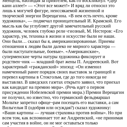
Менцель, наблюдая за приятелем, как-то воскликнул: «Дер
канн аллее!» — «Этот все может!» И вряд ли относил это
лишь к могучей фигуре, неиссякаемой жизненной и
творческой энергии Верещагина. «В нем есть нечто, кроме
художника», — подмечал проницательный И. Крамской. Его
мысль как бы углубляет другой замечательный русский
художник, человек глубоко рели¬гиозный, М. Нестеров: «Его
характер, ум, техника в жизни и искусстве были не наши.
Они были… сказал бы я, американизированные. Приемы
отношения к людям были далеко не мирного характера —
были наступательные, боевые». «Американские»,
суперменские черты натуры художника фиксирует и
родствен¬ник — младший брат жены П. Андреевский. Вот
характерный «гражданский» эпизод: «Он изменил
намеченный ранее порядок своих выставок за границей и
перевел картины в Стокгольм, где до того никогда не
выставлял. В шведских газетах открыто заявил, что приехал
как кандидат на премию мира». (Речь идет о первом
присуждении Нобелевской премии мира.) Премии Верещагин
не получил, но известно, что германский фельдмаршал
Мольтке запретил офице¬рам посещать его выставки, а сам
Вильгельм II (одобряя или осуждая?) сказал художнику:
«Ваши картины — лучшая страховка против войны». Но при
всем том, как вспоминает тот же Андреевский, «не принимая
сам участия в войне, он не мог оставаться только