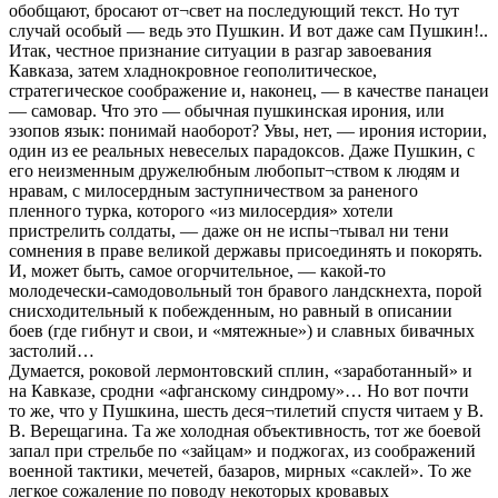
обобщают, бросают от¬свет на последующий текст. Но тут
случай особый — ведь это Пушкин. И вот даже сам Пушкин!..
Итак, честное признание ситуации в разгар завоевания
Кавказа, затем хладнокровное геополитическое,
стратегическое соображение и, наконец, — в качестве панацеи
— самовар. Что это — обычная пушкинская ирония, или
эзопов язык: понимай наоборот? Увы, нет, — ирония истории,
один из ее реальных невеселых парадоксов. Даже Пушкин, с
его неизменным дружелюбным любопыт¬ством к людям и
нравам, с милосердным заступничеством за раненого
пленного турка, которого «из милосердия» хотели
пристрелить солдаты, — даже он не испы¬тывал ни тени
сомнения в праве великой державы присоединять и покорять.
И, может быть, самое огорчительное, — какой-то
молодечески-самодовольный тон бравого ландскнехта, порой
снисходительный к побежденным, но равный в описании
боев (где гибнут и свои, и «мятежные») и славных бивачных
застолий…
Думается, роковой лермонтовский сплин, «заработанный» и
на Кавказе, сродни «афганскому синдрому»… Но вот почти
то же, что у Пушкина, шесть деся¬тилетий спустя читаем у В.
В. Верещагина. Та же холодная объективность, тот же боевой
запал при стрельбе по «зайцам» и поджогах, из соображений
военной тактики, мечетей, базаров, мирных «саклей». То же
легкое сожаление по поводу некоторых кровавых