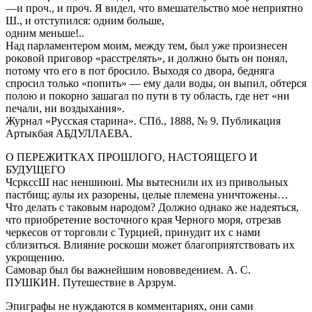
—и проч., и проч. Я видел, что вмешательство мое неприятно
Ш., и отступился: одним больше,
одним меньше!..
Над парламентером моим, между тем, был уже произнесен
роковой приговор «расстрелять», и должно быть он понял,
потому что его в пот бросило. Выходя со двора, бедняга
спросил только «попить» — ему дали воды, он выпил, обтерся
полою и покорно зашагал по пути в ту область, где нет «ни
печали, ни воздыхания».
Журнал «Русская старина». СПб., 1888, № 9. Публикация
Артыкбая АБДУЛЛАЕВА.
О ПЕРЕЖИТКАХ ПРОШЛОГО, НАСТОЯЩЕГО И
БУДУЩЕГО
ЧсркссШ нас неншиюиi. Мы вытеснили их из привольных
пастбищ; аулы их разорены, целые племена уничтожены…
Что делать с таковым народом? Должно однако же надеяться,
что приобретение восточного края Черного моря, отрезав
черкесов от торговли с Турцией, принудит их с нами
сблизиться. Влияние роскоши может благоприятствовать их
укрощению.
Самовар был бы важнейшим нововведением. А. С.
ПУШКИН. Путешествие в Арзрум.
Эпиграфы не нуждаются в комментариях, они сами