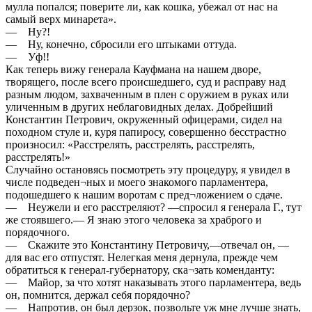
мулла попался; поверите ли, как кошка, убежал от нас на
самый верх минарета».
— Ну?!
— Ну, конечно, сбросили его штыками оттуда.
— Уф!!
Как теперь вижу генерала Кауфмана на нашем дворе,
творящего, после всего происшедшего, суд и расправу над
разным людом, захваченным в плен с оружием в руках или
уличенным в других неблаговидных делах. Добрейший
Константин Петрович, окруженный офицерами, сидел на
походном стуле и, куря папиросу, совершенно бесстрастно
произносил: «Расстрелять, расстрелять, расстрелять,
расстрелять!»
Случайно остановясь посмотреть эту процедуру, я увидел в
числе подведен¬ных и моего знакомого парламентера,
подошедшего к нашим воротам с пред¬ложением о сдаче.
— Неужели и его расстреляют? —спросил я генерала Г., тут
же стоявшего.— Я знаю этого человека за храброго и
порядочного.
— Скажите это Константину Петровичу,—отвечал он, —
для вас его отпустят. Нелегкая меня дернула, прежде чем
обратиться к генерал-губернатору, ска¬зать коменданту:
— Майор, за что хотят наказывать этого парламентера, ведь
он, помнится, держал себя порядочно?
— Напротив, он был дерзок, позвольте уж мне лучше знать,