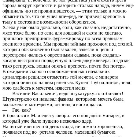
города вокруг крепости и разорить столько народа, ничем еще
официаль¬но не провинившегося, — этим только и можно
объяснить то, что он ушел впе¬ред, не приведя крепость в
тылу в состояние возможности обороняться.
Хлеба у нас было довольно, соли, как сказано, недостаточно,
мясо тоже было, но сена для лошадей и скота не хватало,
пришлось предпринять фура¬жировку по всем правилам
военного времени. Мы прошли тайным проходом под стеной,
который обыкновенно был завален, залегли в цепь и
перестрели¬вались с окрестными садами, пока солдаты-
косари выстригли порядочную пло¬щадку клевера; тогда мы
тихо ретируясь, вошли опять в крепость, почти без потерь.
В ожидании скорого освобождения наш начальник
артиллерии решился отомстить той мечети, с минарета
которой били по нашим раненым. Купец Трубча-нинов, зная
мою слабость к мечетям, известил меня:
— Василий Васильевич, ведь штукатурку-то отбивают!
Штукатуркою он называл фаянсы, которыми мечеть была
выложена и кото¬рыми, он знал, я восхищался.
— Где, как?
Я бросился к М. и едва уговорил его пощадить минарет, в
который уже было пущено несколько ядер.
На пятый или шестой день осады, не помню хорошенько,
появился под во¬ротами человек, махавший бумагою.