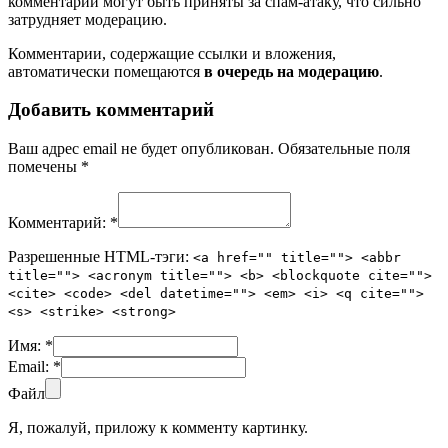
комментарии могут быть приняты за спам-атаку, что сильно
затрудняет модерацию.
Комментарии, содержащие ссылки и вложения,
автоматически помещаются
в очередь на модерацию
.
Добавить комментарий
Ваш адрес email не будет опубликован.
Обязательные поля
помечены
*
Комментарий:
*
Разрешенные HTML-тэги:
<a href="" title=""> <abbr
title=""> <acronym title=""> <b> <blockquote cite="">
<cite> <code> <del datetime=""> <em> <i> <q cite="">
<s> <strike> <strong>
Имя:
*
Email:
*
Файл
Я, пожалуй, приложу к комменту картинку.