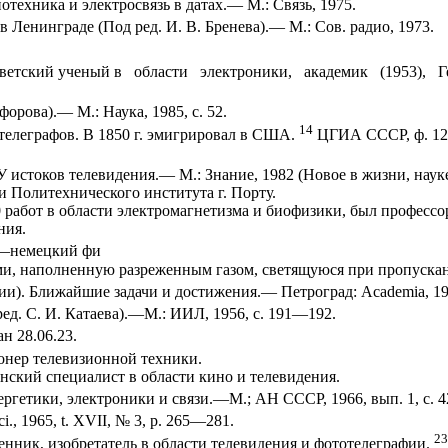
отехника и электросвязь в датах.— М.: Связь, 1975.
в Ленинграде (Под ред. И. В. Бренева).— М.: Сов. радио, 1973.
етский ученый в области электроники, академик (1953), Гер
орова).— М.: Наука, 1985, с. 52.
14
елеграфов. В 1850 г. эмигрировал в США.
ЦГИА СССР, ф. 1289
 истоков теле­видения.— М.: Знание, 1982 (Новое в жизни, науке,
Политехни­ческого института г. Порту.
работ в обла­сти электромагнетизма и биофизики, был професс
ния.
—немецкий фи­
ами, наполнен­ную разреженным газом, светящуюся при пропускани
ии). Ближайшие задачи и достижения.— Петроград: Academia, 19
ред. С. И. Катаева).—М.: ИИЛ, 1956, с. 191—192.
н 28.06.23.
ер телевизион­ной техники.
кий спе­циалист в области кино и телевидения.
ргетики, электро­ники и связи.—М.; АН СССР, 1966, вып. 1, с. 4
Sci., 1965, t. XVII, № 3, p. 265—281.
23
ник, изобре­татель в области телевидения и фототелеграфии.