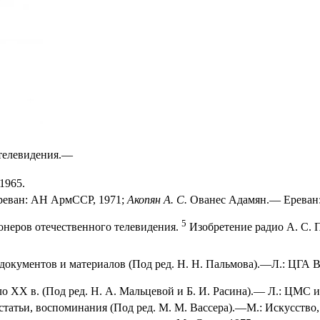
 телевидения.—
1965.
Ереван: АН АрмССР, 1971;
Акопян А. С.
Ованес Адамян.— Ереван: 
5
неров отечест­венного телевидения.
Изобретение радио А. С. 
окументов и ма­териалов (Под ред. Н. Н. Пальмова).—Л.: ЦГА 
 XX в. (Под ред. Н. А. Мальцевой и Б. И. Расина).— Л.: ЦМС им
атьи, воспоми­нания (Под ред. М. М. Вассера).—М.: Искусство, 1