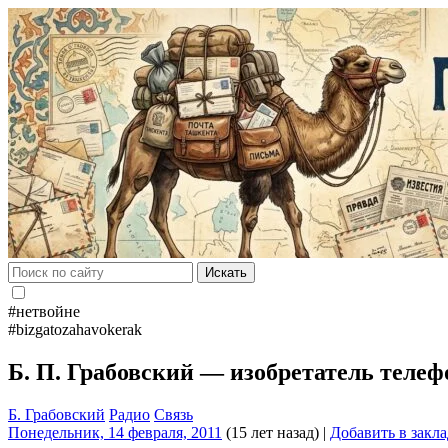
Искать
#нетвойне
#bizgatozahavokerak
Б. П. Грабовский — изобретатель телеф
Б. Грабовский
Радио
Связь
Понедельник, 14 февраля, 2011
(15 лет назад)
|
Добавить в закл