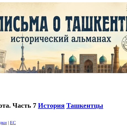
ота. Часть 7
История
Ташкентцы
адки
|
EC