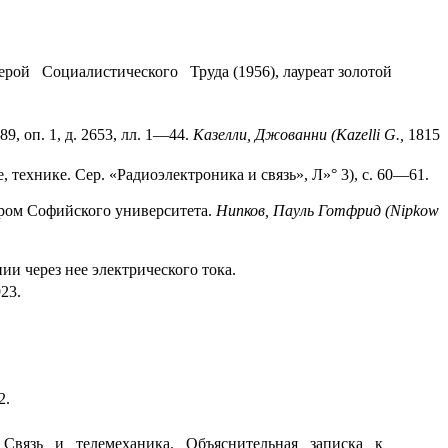
ой Социалистического Труда (1956), лауреат золотой
, оп. 1, д. 2653, лл. 1—44.
Казелли, Джованни (
Kazelli
G
.,
1815
 технике. Сер. «Радиоэлект­роника и связь», Л»° 3), с. 60—61.
ором Софийского университета.
Нипков, Пауль Готфрид (
Nipkow
и через нее электрическо­го тока.
23.
2.
Связь и телемеханика. Объяснительная записка к