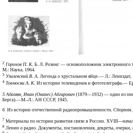
2
Горохов П. К.
Б. Л. Розинг — основоположник электронного
М.: Наука, 1964.
3
Узилевскнй В. А.
Легенда о хрустальном яйце.— Л.: Леннздат, 
4
Товмосяи А. К.
Из истории телевидения и фототелеграфа.— 
5 Адамян, Иван (Ованес) Абгарович
(1879—1932) — один из пио
Берга).—М.-Л.: АН СССР, 1945.
6 Из истории отечественной радиопромышленности. Сборник д
7
Материалы по истории развития связи в России. XVIII—начало
8
Ленин о радио. Документы, постановления, декреты, очерки, ст
9