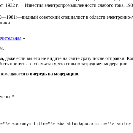
т 1932 г.— Известия электропромышлен­ности слабого тока, 19
0—1981)—видный советский специалист в об­ласти электронно
ники.
ючительная
»
м.
за
, даже если вы его не видите на сайте сразу после отправки. 
ть приняты за спам-атаку, что сильно затрудняет модерацию.
и помещаются
в очередь на модерацию
.
ечены
*
e=""> <acronym title=""> <b> <blockquote cite=""> <cite>