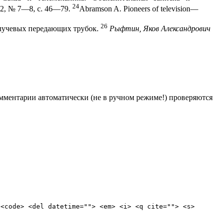
24
32, № 7—8, с. 46—79.
Abramson A. Pioneers of television—
26
-лучевых передающих трубок.
Рыфтин, Яков Александрович
Комментарии автоматически (не в ручном режиме!) проверяются
 <code> <del datetime=""> <em> <i> <q cite=""> <s>