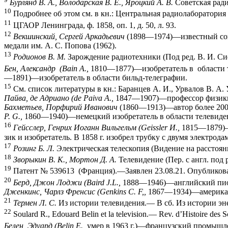
Бурлянд В. А., Володарская В. Е., Яроцкий А. В.
Советская ради
10
Подробнее об этом см. в кн.: Центральная радиолаборатория 
11
ЦГАОР Ленинграда, ф. 1858, оп. 1, д. 50, л. 93.
12
Векшинский, Сергей Аркадьевич
(1898—1974)—известный сов
медали им. А. С. Попова (1962).
13
Родионов В. М.
Зарождение радиотехники (Под ред. В. И. Сиф
Бен, Александр (
Bain
А.,
1810—1877)—изобретатель в области т
—1891)—изобретатель в области бильд-телеграфии.
15
См. список литературы в кн.: Баранцев А. И., Урвалов В. А. У
Пайва, де Адриано (
de
Paiva
A
.,
1847—1907)—профессор физики 
Бахметьев, Порфирий Иванович
(1860—1913)—автор более 200 
P
.
G
.,
1860—1940)—немецкий изобретатель в области телевиде
16
Гейсслер, Генрих Иоганн Вильгельм (
Geissler
И.,
1815—1879)
зик и изобретатель. В 1858 г. изобрел трубку с двумя электрод
17
Розинг Б. Л.
Электрическая телескопия (Видение на расстоян
18
Зворыкин В. К., Мортон Д. А.
Телевидение (Пер. с англ. под 
19
Патент № 539613 (Франция).—Заявлен 23.08.21. Опубликова
20
Берд, Джон Лоджи (
Baird
J
.
L
.,
1888—1946)—английский пион
Дженкинс, Чарлз Френсис (
Genkins
С.
F
,,
1867—1934)—американс
21
Термен Л. С.
Из истории телевидения.— В сб. Из истории эне
22
Soulard R., Edouard Belin et la television.— Rev. d’Histoire des 
Белен, Эдуард (
Belin
E
.,
умер в 1963 г.)—французский промышлен