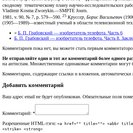
сводному тематическому плану научно-исследовательских рабо
Vladimir Kosma Zworykin.—SMPTE Journ.
25
1981, v. 90, № 7, p. 579—590.
Круссер, Борис Васильевич
(190
(1905—1989)—известный ученый в области те­левизионной тех
«
Б. П. Грабовский — изобретатель телефота. Часть 6
Б. П. Грабовский — изобретатель телефота. Часть 8. Закл
Комментариев пока нет, вы можете стать первым комментаторо
Не отправляйте один и тот же комментарий более одного ра
на антиспам. Множественные одинаковые комментарии могут бы
Комментарии, содержащие ссылки и вложения, автоматическ
Добавить комментарий
Ваш адрес email не будет опубликован.
Обязательные поля пом
Комментарий:
*
Разрешенные HTML-тэги:
<a href="" title=""> <abbr titl
<strike> <strong>