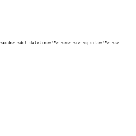
 <code> <del datetime=""> <em> <i> <q cite=""> <s>