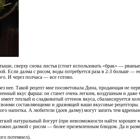
ыши, сверху снова листья (стоит использовать «брак» — рваные
ой. Если далма с рисом, воды потребуется раза в 2-3 больше — е
го. И через полчаса — все готово.
без нее. Такой рецепт мне посоветовала Дина, продающая не пер
ененный вкус фарша: он станет очень легким, воздушным и даж
о, имеет теплый и сладковатый оттенок вкуса, сбалансируется 
 своими составляющими и дразнящий ваши вкусовые рецепторы. П
ого напитка. А любители (доев далму) могут запить тем ядреным
гкий натуральный йогурт (при невозможности найти хорошее ма
можно далмой с рисом — более приземленным блюдом. Да и разме
ого потемнел).