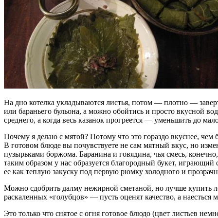
На дно котелка укладываются листья, потом — плотно — заверт
или бараньего бульона, а можно обойтись и просто вкусной вод
среднего, а когда весь казанок прогреется — уменьшить до мало
Почему я делаю с мятой? Потому что это гораздо вкуснее, чем 
В готовом блюде вы почувствуете не сам мятный вкус, но изм
пузырьками боржома. Баранина и говядина, чья смесь, конечн
таким образом у нас образуется благородный букет, играющий
ее как теплую закуску под первую рюмку холодного и прозрачн
Можно сдобрить далму нежирной сметаной, но лучше купить ле
раскаленных «голубцов» — пусть оценят качество, а наесться 
Это только что снятое с огня готовое блюдо (цвет листьев немн