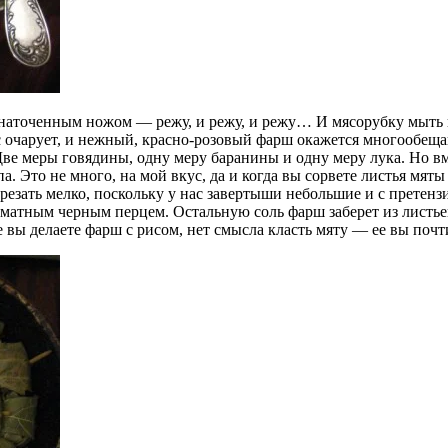
о наточенным ножом — режу, и режу, и режу… И мясорубку мыть 
с очарует, и нежный, красно-розовый фарш окажется многообе
ве меры говядины, одну меру баранины и одну меру лука. Но вме
а. Это не много, на мой вкус, да и когда вы сорвете листья мяты
орезать мелко, поскольку у нас завертыши небольшие и с претенз
атным черным перцем. Остальную соль фарш заберет из листьев,
вы делаете фарш с рисом, нет смысла класть мяту — ее вы почти