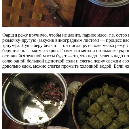
Фарш я режу вручную, чтобы не давить парное мясо, т.е. остр
рюмочку-другую (закусив виноградным листом) — процесс ва
триумфа. Лук я беру белый — он послаще, и тоже мелко режу. Д
беру зелень — мяту и укроп. Грамм сто мяты и столько же укроп
оставшейся зеленой массы будет — то, что надо. Зелень надо п
солю одной большой щепоткой соли и слегка перчу свежим аром
довольно едок, можно слегка промыть холодной водой. Если же 