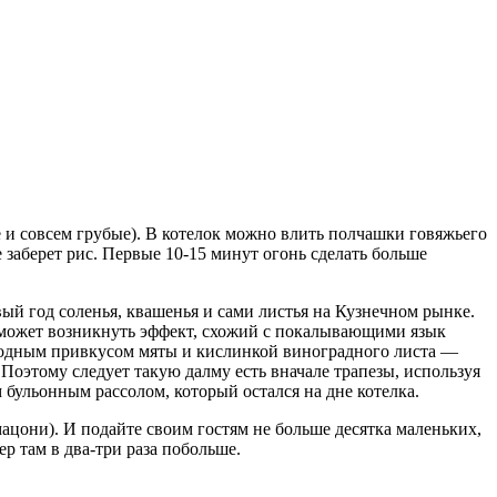
 и совсем грубые). В котелок можно влить полчашки говяжьего
е заберет рис. Первые 10-15 минут огонь сделать больше
вый год соленья, квашенья и сами листья на Кузнечном рынке.
е может возникнуть эффект, схожий с покалывающими язык
холодным привкусом мяты и кислинкой виноградного листа —
оэтому следует такую далму есть вначале трапезы, используя
 бульонным рассолом, который остался на дне котелка.
цони). И подайте своим гостям не больше десятка маленьких,
р там в два-три раза побольше.