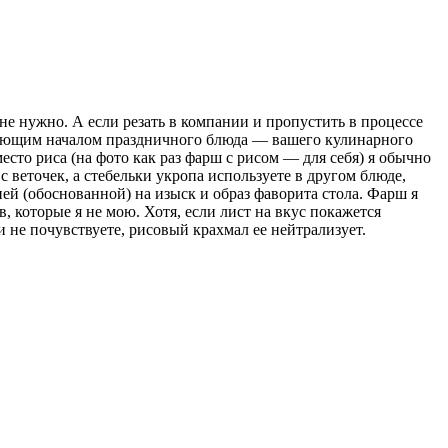
не нужно. А если резать в компании и пропустить в процессе
щающим началом праздничного блюда — вашего кулинарного
сто риса (на фото как раз фарш с рисом — для себя) я обычно
 с веточек, а стебельки укропа используете в другом блюде,
ией (обоснованной) на изыск и образ фаворита стола. Фарш я
 которые я не мою. Хотя, если лист на вкус покажется
 не почувствуете, рисовый крахмал ее нейтрализует.