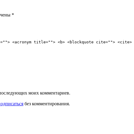
ечены
*
e=""> <acronym title=""> <b> <blockquote cite=""> <cite>
ля последующих моих комментариев.
подписаться
без комментирования.