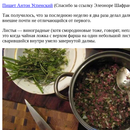
Пишет Антон Успенский
(Спасибо за ссылку Элеоноре Шафран
Так получилось, что за последнюю неделю я два раза делал да
внешне почти не отличающийся от первого.
Листья — виноградные (хотя смородиновые тоже, говорят, неп
это когда чайная ложка с верхом фарша на один небольшой лист 
сварившийся внутри умело завернутой далмы.