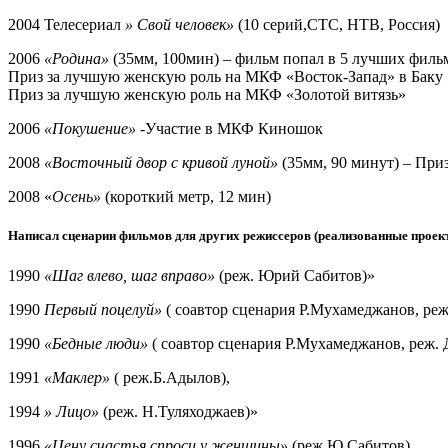
2004 Телесериал
» Свой человек»
(10 серий,СТС, НТВ, Россия)
2006
«Родина»
(35мм, 100мин) – фильм попал в 5 лучших филь
Приз за лучшую женскую роль на МКФ «Восток-Запад» в Баку
Приз за лучшую женскую роль на МКФ «Золотой витязь»
2006
«Покушение»
-Участие в МКФ Киношок
2008
«Восточный двор с кривой луной»
(35мм, 90 минут) – При
2008 «
Осень»
(короткий метр, 12 мин)
Написал сценарии фильмов для других режиссеров (реализованные проек
1990
«Шаг влево, шаг вправо»
(реж. Юрий Сабитов)»
1990
Первый поцелуй»
( соавтор сценария Р.Мухамеджанов, реж
1990
«Бедные люди»
( соавтор сценария Р.Мухамеджанов, реж.
1991
«Маклер»
( реж.Б.Адылов),
1994
» Лицо»
(реж. Н.Туляходжаев)»
1996
«Цену счастья спроси у женщины»
(реж.Ю.Сабитов),