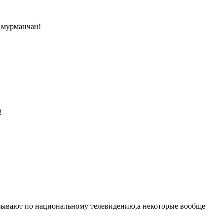
 мурманчан!
!
азывают по национальному телевидению,а некоторые вообще