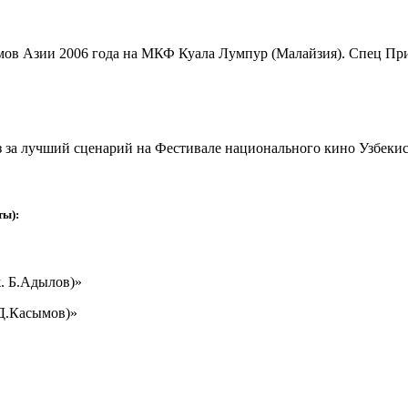
мов Азии 2006 года на МКФ Куала Лумпур (Малайзия). Спец Пр
з за лучший сценарий на Фестивале национального кино Узбеки
ты):
. Б.Адылов)»
 Д.Касымов)»