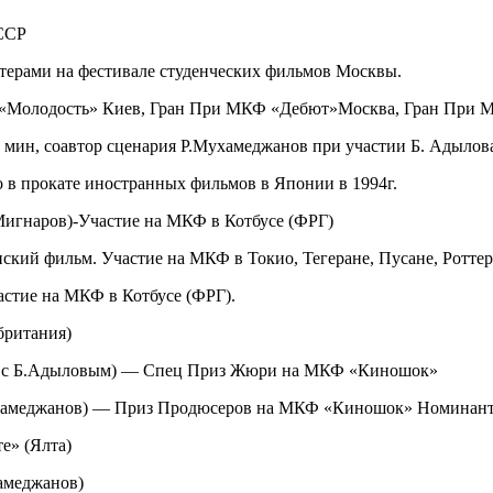
ЧССР
ктерами на фестивале студенческих фильмов Москвы.
«Молодость» Киев, Гран При МКФ «Дебют»Москва, Гран При М
0 мин, соавтор сценария Р.Мухамеджанов при участии Б. Адылов
 в прокате иностранных фильмов в Японии в 1994г.
Мигнаров)-Участие на МКФ в Котбусе (ФРГ)
ский фильм. Участие на МКФ в Токио, Тегеране, Пусане, Роттер
стие на МКФ в Котбусе (ФРГ).
британия)
тве с Б.Адыловым) — Спец Приз Жюри на МКФ «Киношок»
Мухамеджанов) — Приз Продюсеров на МКФ «Киношок» Номинан
е» (Ялта)
амеджанов)