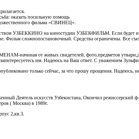
рилагается.
осьба: оказать посильную помощь
художественного фильма «СВИНЕЦ».
ством УЗБЕККИНО на киностудии УЗБЕКФИЛЬМ. Если будет инте
 Фильм сложнопостановочный. Средства ограничены. Все съемк
чиная от живых свидетелей, фото,предметов утвари,дома
 заинтересуетесь им. Надеюсь на Ваш ответ. С уважением Зульфи
публиковано только сейчас, за что прошу прощения. Надеюсь, не
женный Деятель искусств Узбекистана, Окончил режиссерский ф-т
ов ( Москва) в 1989г.
пус 2,кв.3.