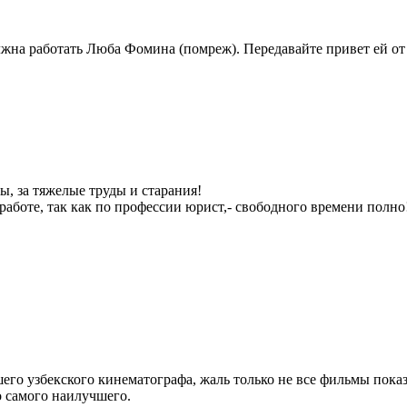
лжна работать Люба Фомина (помреж). Передавайте привет ей от
, за тяжелые труды и старания!
аботе, так как по профессии юрист,- свободного времени полно
шего узбекского кинематографа, жаль только не все фильмы пок
о самого наилучшего.