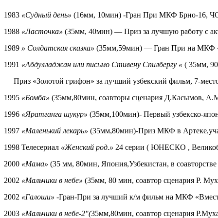
1983
«Судный день»
(16мм, 10мин) -Гран При МКФ Брно-16, 
1988
«Ласточка»
(35мм, 40мин) — Приз за лучшую работу с а
1989
» Солдатская сказка»
(35мм,59мин) — Гран При на МКФ 
1991
«Абдулладжан или письмо Стивену Спилбергу «
( 35мм, 9
— Приз «Золотой грифон» за лучший узбекский фильм, 7-место
1995
«Бомба»
(35мм,80мин, соавторы сценария Д.Касымов, А.
1996
«Яратганга шукур»
(35мм,100мин)- Первый узбекско-япон
1997
«Маленький лекарь»
(35мм,80мин)-Приз МКФ в Артеке,уча
1998 Телесериал
«Женский род.»
24 серии ( ЮНЕСКО , Велико
2000
«Мама»
(35 мм, 80мин, Япония,Узбекистан, в соавторс
2002
«Мальчики в небе»
(35мм, 80 мин, соавтор сценария Р. 
2002
«Галоши»
-Гран-При за лучший к/м фильм на МКФ «Вмест
2003
«Мальчики в небе-2″(
35мм,80мин, соавтор сценария Р.Мух