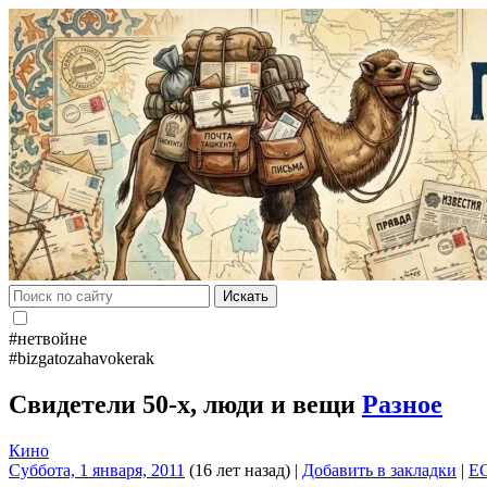
Искать
#нетвойне
#bizgatozahavokerak
Свидетели 50-х, люди и вещи
Разное
Кино
Суббота, 1 января, 2011
(16 лет назад)
|
Добавить в закладки
|
E