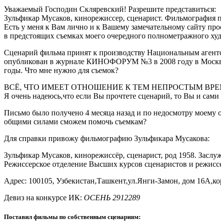
Уважаемый Господин Скляревский! Разрешите представиться:
Зульфикар Мусаков, кинорежиссер, сценарист. Фильмография п
Есть у меня к Вам лично и к Вашему замечательному сайту пр
в предстоящих съемках моего очередного полнометражного 
Сценарий фильма принят к производству Национальным агент
опубликован в журнале КИНОФОРУМ №3 в 2008 году в Москве.
годы. Что мне нужно для съемок?
ВСЁ, ЧТО ИМЕЕТ ОТНОШЕНИЕ К ТЕМ НЕПРОСТЫМ ВРЕМЕНАМ-на
Я очень надеюсь,что если Вы прочтете сценарий, то Вы и сами
Письмо было получено 4 месяца назад и по недосмотру моему о
общими силами сможем помочь съемкам?
Для справки привожу фильмографию Зульфикара Мусакова:
Зульфикар Мусаков, кинорежиссёр, сценарист, род 1958. Заслу
Режиссерское отделение Высших курсов сценаристов и режиссер
Адрес: 100105, Узбекистан,Ташкент,ул.Янги-Замон, дом 16А,кор
Девиз на конкурсе ИК:
ОСЕНЬ 2912289
Поставил фильмы по собственным сценариям: