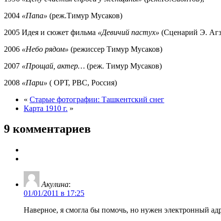
2004
«Папа»
(реж.Тимур Мусаков)
2005 Идея и сюжет фильма
«Девичий пастух»
(Сценарий Э. Агз
2006
«Небо рядом»
(режиссер Тимур Мусаков)
2007
«Прощай, актер…
(реж. Тимур Мусаков)
2008
«Пари»
( ОРТ, РВС, Россия)
«
Старые фотографии: Ташкентский снег
Карта 1910 г.
»
9 комментариев
Акулина
:
01/01/2011 в 17:25
Наверное, я смогла бы помочь, но нужен электронный адре