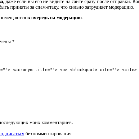
за
, даже если вы его не видите на сайте сразу после отправки. 
ть приняты за спам-атаку, что сильно затрудняет модерацию.
и помещаются
в очередь на модерацию
.
ечены
*
e=""> <acronym title=""> <b> <blockquote cite=""> <cite>
ля последующих моих комментариев.
подписаться
без комментирования.