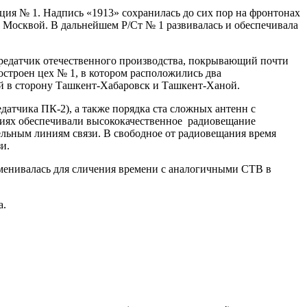
анция № 1. Надпись «1913» сохранилась до сих пор на фронтонах
с Москвой. В дальнейшем Р/Ст № 1 развивалась и обеспечивала
ередатчик отечественного производства, покрывающий почти
остроен цех № 1, в котором расположились два
й в сторону Ташкент-Хабаровск и Ташкент-Ханой.
датчика ПК-2), а также порядка ста сложных антенн с
ниях обеспечивали высококачественное радиовещание
бельным линиям связи. В свободное от радиовещания время
и.
бменивалась для сличения времени с аналогичными СТВ в
а.