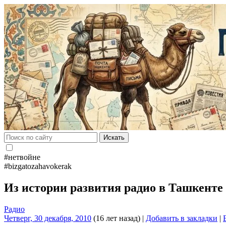
Искать
#нетвойне
#bizgatozahavokerak
Из истории развития радио в Ташкенте
Радио
Четверг, 30 декабря, 2010
(16 лет назад)
|
Добавить в закладки
|