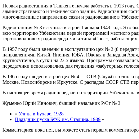
Первая радиостанция в Ташкенте начала работать в 1913 году. 
административного и технического зданий. Радиостанция состо
многочисленные направления связи и радиовещание в Узбекис
Радиостанция № 3 вступила в строй 1 января 1949 года. Это
всю территорию Узбекистана первой программой местного ради
коротковолновых радиопередатчика типа «Снег», работающих
В 1957 году были введены в эксплуатацию цех № 2 (8 передатчи
направлениями Китай, Япония, ЮВА, Южная и Западная Азия, 
круглосуточно, в сутки на 23-х языках. Программы создавалис
передатчики использовались для глушения «забугорных голосо
В 1965 году введен в строй цех № 4 — СТВ (Служба точного 
Москве, Новосибирске и Иркутске. С распадом СССР СТВ перес
В настоящее время радиопередачи на территории Узбекистан
Жуменко Юрий Ивнович, бывший начальник Р/Ст № 3.
«
Улица в Бухаре, 1928
Праздник пуска БФК им. Сталина, 1939
»
Комментариев пока нет, вы можете стать первым комментаторо