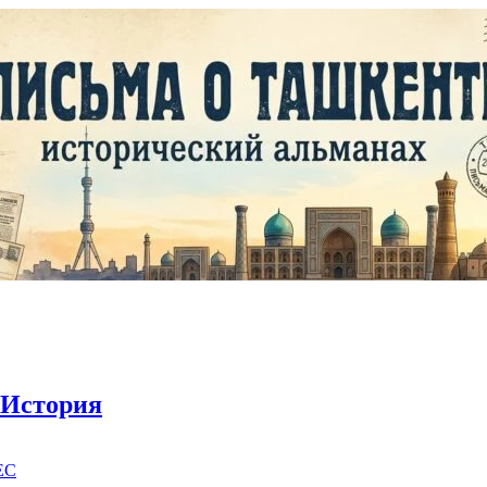
История
EC