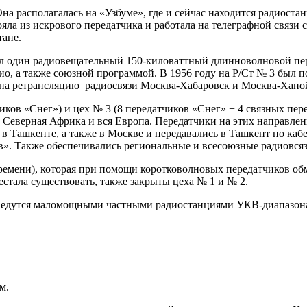
Она располагалась на «Узбуме», где и сейчас находится радиост
яла из искрового передатчика и работала на телеграфной связи 
тане.
 был один радиовещательный 150-киловаттный длинноволновой п
о, а также союзной программой. В 1956 году на Р/Ст № 3 был п
 на ретрансляцию радиосвязи Москва-Хабаровск и Москва-Хано
ков «Снег») и цех № 3 (8 передатчиков «Снег» + 4 связных пере
Северная Африка и вся Европа. Передатчики на этих направле
ь в Ташкенте, а также в Москве и передавались в Ташкент по ка
в». Также обеспечивались региональные и всесоюзные радиовсяз
времени), которая при помощи коротковолновых передатчиков о
тала существовать, также закрыты цеха № 1 и № 2.
а ведутся маломощными частными радиостанциями УКВ-диапазон
м.