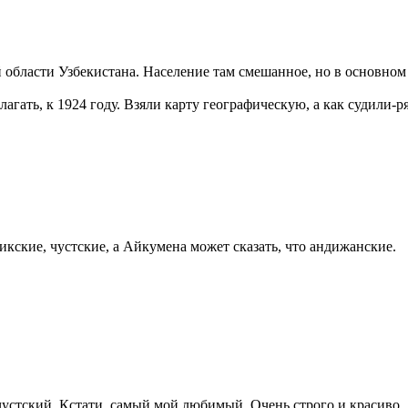
 области Узбекистана. Население там смешанное, но в основном
гать, к 1924 году. Взяли карту географическую, а как судили-ря
кские, чустские, а Айкумена может сказать, что андижанские.
к чустский. Кстати, самый мой любимый. Очень строго и красиво.