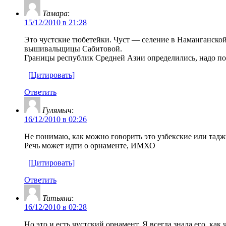
Тамара
:
15/12/2010 в 21:28
Это чустские тюбетейки. Чуст — селение в Наманганской
вышивальщицы Сабитовой.
Границы республик Средней Азии определились, надо пола
[Цитировать]
Ответить
Гулямыч
:
16/12/2010 в 02:26
Не понимаю, как можно говорить это узбекские или таджи
Речь может идти о орнаменте, ИМХО
[Цитировать]
Ответить
Татьяна
:
16/12/2010 в 02:28
Но это и есть чустский орнамент. Я всегда знала его, ка