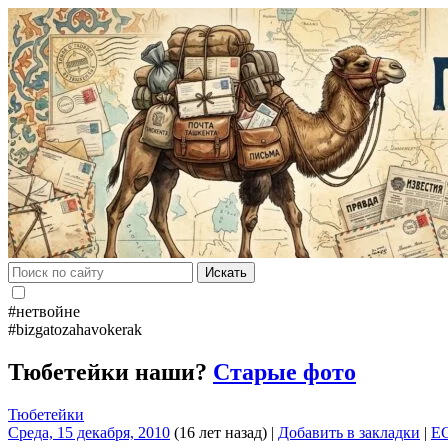
Искать
#нетвойне
#bizgatozahavokerak
Тюбетейки наши?
Старые фото
Тюбетейки
Среда, 15 декабря, 2010
(16 лет назад)
|
Добавить в закладки
|
E