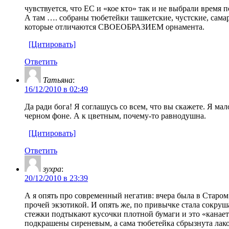
чувствуется, что ЕС и «кое кто» так и не выбрали время 
А там …. собраны тюбетейки ташкетские, чустские, самар
которые отличаются СВОЕОБРАЗИЕМ орнамента.
[Цитировать]
Ответить
Татьяна
:
16/12/2010 в 02:49
Да ради бога! Я соглашусь со всем, что вы скажете. Я 
черном фоне. А к цветным, почему-то равнодушна.
[Цитировать]
Ответить
зухра
:
20/12/2010 в 23:39
А я опять про современный негатив: вчера была в Старом
прочей экзотикой. И опять же, по привычке стала сокруша
стежки подтыкают кусочки плотной бумаги и это «канает
подкрашены сиреневым, а сама тюбетейка сбрызнута лаком