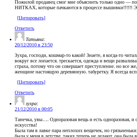
Пожилой продавец смог мне объяснить только одно —
НИТКАХ, которые пачкаются в процессе вышивки!!!!!! Эт
[Цитировать]
Ответить
Татьяна
:
20/12/2010 в 23:50
Зухра, господи, кошмар-то какой! Знаете, я когда-то чита
вокруг все лопается. трескается, одежда и вещи развалива
страха, потому что он совершает преступление. но все ж
женщине настоящую деревянную. табуретку. Я всегда вспо
[Цитировать]
Ответить
зухра
:
21/12/2010 в 00:05
Танечка, увы…. Одноразовая вещь и есть одноразовая, и
искусства!
Была там в лавке пара неплохих вещичек, но грязьненьких
была у меня в детстве, таких теперь не делают, она был