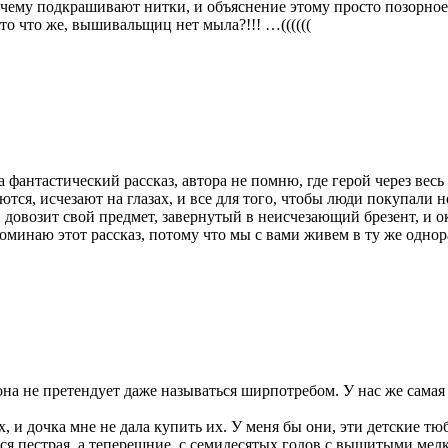
 почему подкрашивают нитки, и объяснение этому просто п
о что же, вышивальщиц нет мыла?!!! …((((((
ла фантастический рассказ, автора не помню, где герой через вес
ются, исчезают на глазах, и все для того, чтобы люди покупали 
е, довозит свой предмет, завернутый в неисчезающий брезент, и 
минаю этот рассказ, потому что мы с вами живем в ту же однора
 она не претендует даже называться ширпотребом. У нас же сама
, и дочка мне не дала купить их. У меня бы они, эти детские тю
а вся пестрая, а теперешние, с семидесятых годов с вышитыми м