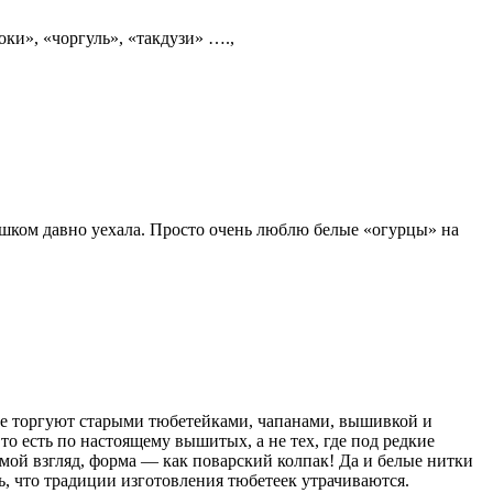
оки», «чоргуль», «такдузи» ….,
лишком давно уехала. Просто очень люблю белые «огурцы» на
 где торгуют старыми тюбетейками, чапанами, вышивкой и
то есть по настоящему вышитых, а не тех, где под редкие
мой взгляд, форма — как поварский колпак! Да и белые нитки
ь, что традиции изготовления тюбетеек утрачиваются.