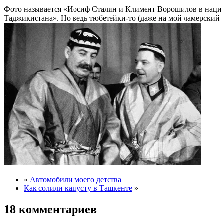
Фото называется «Иосиф Сталин и Климент Ворошилов в наци
Таджикистана». Но ведь тюбетейки-то (даже на мой ламерский
«
Автомобили моего детства
Как солили капусту в Ташкенте
»
18 комментариев