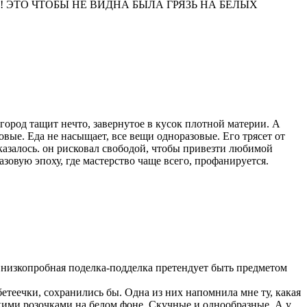
озорное! ЭТО ЧТОБЫ НЕ ВИДНА БЫЛА ГРЯЗЬ НА БЕЛЫХ
ь город тащит нечто, завернутое в кусок плотной материи. А
новые. Еда не насыщает, все вещи одноразовые. Его трясет от
оказалось. он рисковал свободой, чтобы привезти любимой
зовую эпоху, где мастерство чаще всего, профанируется.
я низкопробная поделка-подделка претендует быть предметом
бетеечки, сохранились бы. Одна из них напомнила мне ту, какая
елкими розочками на белом фоне. Скучные и однообразные. А у