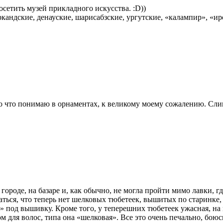
посетить музей прикладного искусства. :D))
кандские, денауские, шарисабзские, ургутские, «калампир», «ир
мало что понимаю в орнаментах, к великому моему сожалению. С
 городе, на базаре и, как обычно, не могла пройти мимо лавки,
ться, что теперь нет шелковых тюбетеек, вышитых по старинке, 
» под вышивку. Кроме того, у теперешних тюбетеек ужасная, на 
 для волос, типа она «шелковая». Все это очень печально, боюс