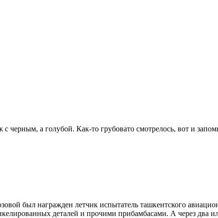
с черным, а голубой. Как-то грубовато смотрелось, вот и запомни
овой был награжден летчик испытатель ташкентского авиационн
елированных деталей и прочими прибамбасами. А через два или