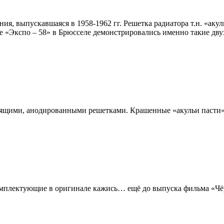
я, выпускавшаяся в 1958-1962 гг. Решетка радиатора т.н. «акул
ке «Экспо – 58» в Брюсселе демонстрировались именно такие дв
стящими, анодированными решетками. Крашенные «акульи пасти»,
Комплектующие в оригинале кажись… ещё до выпуска фильма «Чёрн