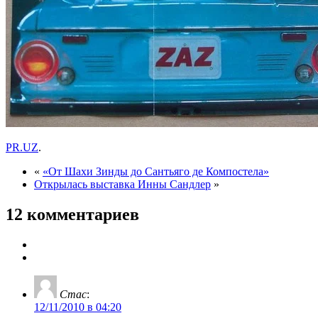
PR.UZ
.
«
«От Шахи Зинды до Сантьяго де Компостела»
Открылась выставка Инны Сандлер
»
12 комментариев
Стас
:
12/11/2010 в 04:20