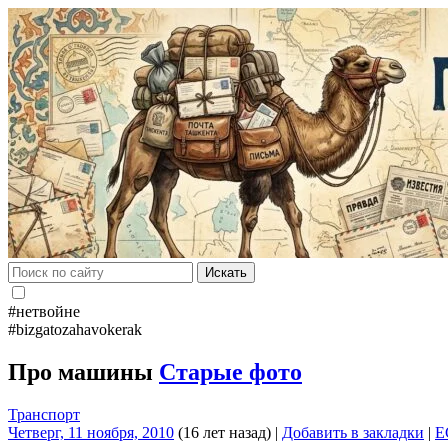
Искать
#нетвойне
#bizgatozahavokerak
Про машины
Старые фото
Транспорт
Четверг, 11 ноября, 2010
(16 лет назад)
|
Добавить в закладки
|
E