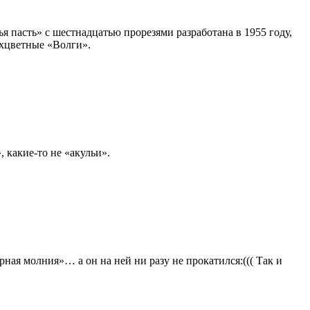
ья пасть» с шестнадцатью прорезями разработана в 1955 году,
ухцветные «Волги».
 какие-то не «акульи».
ая молния»… а он на ней ни разу не прокатился:((( Так и