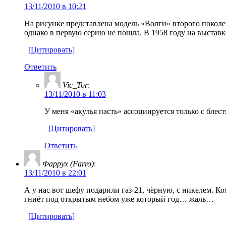
13/11/2010 в 10:21
На рисунке представлена модель «Волги» второго поколени
однако в первую серию не пошла. В 1958 году на выстав
[Цитировать]
Ответить
Vic_Tor
:
13/11/2010 в 11:03
У меня «акулья пасть» ассоциируется только с бле
[Цитировать]
Ответить
Фаррух (Farro)
:
13/11/2010 в 22:01
А у нас вот шефу подарили газ-21, чёрную, с никелем. 
гниёт под открытым небом уже который год… жаль…
[Цитировать]