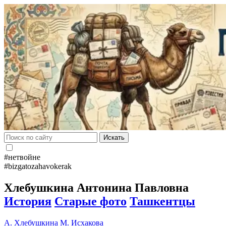
Искать
#нетвойне
#bizgatozahavokerak
Хлебушкина Антонина Павловна
История
Старые фото
Ташкентцы
А. Хлебушкина
М. Исхакова