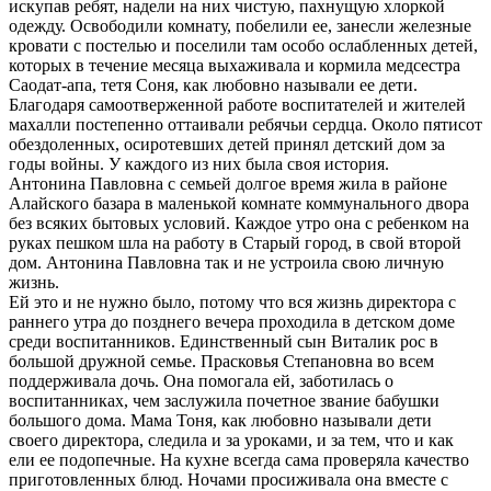
искупав ребят, надели на них чистую, пахнущую хлоркой
одежду. Освободили комнату, побелили ее, занесли железные
кровати с постелью и поселили там особо ослабленных детей,
которых в течение месяца выхаживала и кормила медсестра
Саодат-апа, тетя Соня, как любовно называли ее дети.
Благодаря самоотверженной работе воспитателей и жителей
махалли постепенно оттаивали ребячьи сердца. Около пятисот
обездоленных, осиротевших детей принял детский дом за
годы войны. У каждого из них была своя история.
Антонина Павловна с семьей долгое время жила в районе
Алайского базара в маленькой комнате коммунального двора
без всяких бытовых условий. Каждое утро она с ребенком на
руках пешком шла на работу в Старый город, в свой второй
дом. Антонина Павловна так и не устроила свою личную
жизнь.
Ей это и не нужно было, потому что вся жизнь директора с
раннего утра до позднего вечера проходила в детском доме
среди воспитанников. Единственный сын Виталик рос в
большой дружной семье. Прасковья Степановна во всем
поддерживала дочь. Она помогала ей, заботилась о
воспитанниках, чем заслужила почетное звание бабушки
большого дома. Мама Тоня, как любовно называли дети
своего директора, следила и за уроками, и за тем, что и как
ели ее подопечные. На кухне всегда сама проверяла качество
приготовленных блюд. Ночами просиживала она вместе с