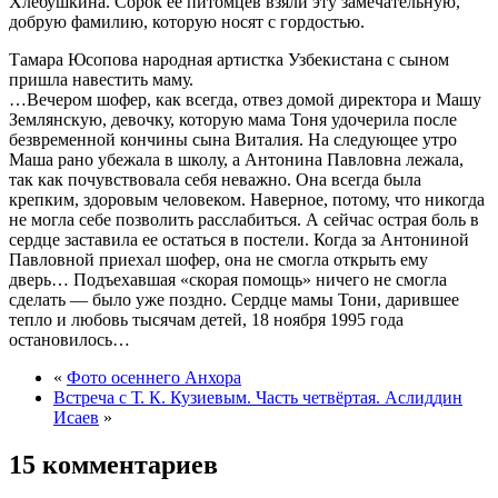
Хлебушкина. Сорок ее питомцев взяли эту замечательную,
добрую фамилию, которую носят с гордостью.
Тамара Юсопова народная артистка Узбекистана с сыном
пришла навестить маму.
…Вечером шофер, как всегда, отвез домой директора и Машу
Землянскую, девочку, которую мама Тоня удочерила после
безвременной кончины сына Виталия. На следующее утро
Маша рано убежала в школу, а Антонина Павловна лежала,
так как почувствовала себя неважно. Она всегда была
крепким, здоровым человеком. Наверное, потому, что никогда
не могла себе позволить расслабиться. А сейчас острая боль в
сердце заставила ее остаться в постели. Когда за Антониной
Павловной приехал шофер, она не смогла открыть ему
дверь… Подъехавшая «скорая помощь» ничего не смогла
сделать — было уже поздно. Сердце мамы Тони, дарившее
тепло и любовь тысячам детей, 18 ноября 1995 года
остановилось…
«
Фото осеннего Анхора
Встреча с Т. К. Кузиевым. Часть четвёртая. Аслиддин
Исаев
»
15 комментариев