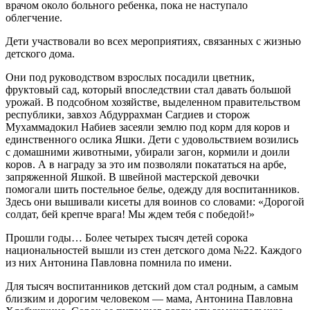
врачом около больного ребенка, пока не наступало
облегчение.
Дети участвовали во всех мероприятиях, связанных с жизнью
детского дома.
Они под руководством взрослых посадили цветник,
фруктовый сад, который впоследствии стал давать большой
урожай. В подсобном хозяйстве, выделенном правительством
республики, завхоз Абдуррахман Сагдиев и сторож
Мухаммадокил Набиев засеяли землю под корм для коров и
единственного ослика Яшки. Дети с удовольствием возились
с домашними животными, убирали загон, кормили и доили
коров. А в награду за это им позволяли покататься на арбе,
запряженной Яшкой. В швейной мастерской девочки
помогали шить постельное белье, одежду для воспитанников.
Здесь они вышивали кисеты для воинов со словами: «Дорогой
солдат, бей крепче врага! Мы ждем тебя с победой!»
Прошли годы… Более четырех тысяч детей сорока
национальностей вышли из стен детского дома №22. Каждого
из них Антонина Павловна помнила по имени.
Для тысяч воспитанников детский дом стал родным, а самым
близким и дорогим человеком — мама, Антонина Павловна