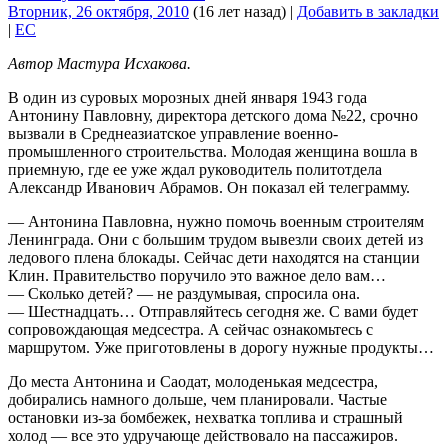
Вторник, 26 октября, 2010
(16 лет назад)
|
Добавить в закладки
|
EC
Автор Мастура Исхакова.
В один из суровых морозных дней января 1943 года
Антонину Павловну, директора детского дома №22, срочно
вызвали в Среднеазиатское управление военно-
промышленного строительства. Молодая женщина вошла в
приемную, где ее уже ждал руководитель политотдела
Александр Иванович Абрамов. Он показал ей телеграмму.
— Антонина Павловна, нужно помочь военным строителям
Ленинграда. Они с большим трудом вывезли своих детей из
ледового плена блокады. Сейчас дети находятся на станции
Клин. Правительство поручило это важное дело вам…
— Сколько детей? — не раздумывая, спросила она.
— Шестнадцать… Отправляйтесь сегодня же. С вами будет
сопровождающая медсестра. А сейчас ознакомьтесь с
маршрутом. Уже приготовлены в дорогу нужные продукты…
До места Антонина и Саодат, молоденькая медсестра,
добирались намного дольше, чем планировали. Частые
остановки из-за бомбежек, нехватка топлива и страшный
холод — все это удручающе действовало на пассажиров.