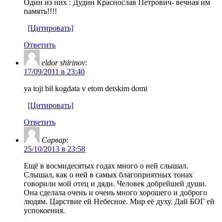
Один из них : Дудин Краснослав Петрович- вечная им
память!!!!
[Цитировать]
Ответить
eldor shirinov
:
17/09/2011 в 23:40
ya toji bil kogdata v etom detskim domi
[Цитировать]
Ответить
Сарвар
:
25/10/2013 в 23:58
Ещё в восмидесятых годах много о ней слышал.
Слышал, как о ней в самых благоприятных тонах
говорили мой отец и дяди. Человек добрейшей души.
Она сделала очень и очень много хорошего и доброго
людям. Царствие ей Небесное. Мир её духу. Дай БОГ ей
успокоения.