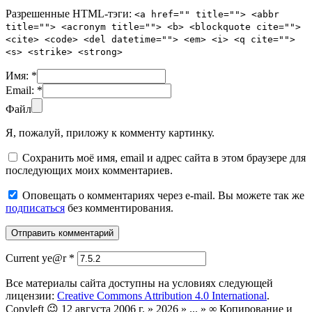
Разрешенные HTML-тэги:
<a href="" title=""> <abbr
title=""> <acronym title=""> <b> <blockquote cite="">
<cite> <code> <del datetime=""> <em> <i> <q cite="">
<s> <strike> <strong>
Имя:
*
Email:
*
Файл
Я, пожалуй, приложу к комменту картинку.
Сохранить моё имя, email и адрес сайта в этом браузере для
последующих моих комментариев.
Оповещать о комментариях через e-mail. Вы можете так же
подписаться
без комментирования.
Current ye@r
*
Все материалы сайта доступны на условиях следующей
лицензии:
Creative Commons Attribution 4.0 International
.
Copyleft 😉 12 августа 2006 г. » 2026 » ... » ∞ Копирование и