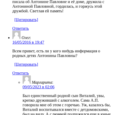
писала об Антонине Павловне и её доме, дружила с
Антониной Павловной, гордилась, и горжусь этой
дружбой. Светлая ей память!
[Цитировать]
Ответить
Олег
:
16/05/2016 в 19:47
Всем привет, есть ли у кого нибудь информация о
родных детях Антонины Павловны?
[Цитировать]
Ответить
Маргарита
:
09/05/2023 в 02:06
Был единственный родной сын Виталий, увы,
крепко друживший с алкоголем. Сама А.П.
говорила мне об этом с горечью. Уж, казалось бы,
Виталий воспитывался вместе с детдомовскими,
был на виду. А с рюмкой подружился еще в юные