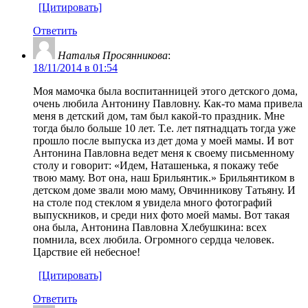
[Цитировать]
Ответить
Наталья Просянникова
:
18/11/2014 в 01:54
Моя мамочка была воспитанницей этого детского дома,
очень любила Антонину Павловну. Как-то мама привела
меня в детский дом, там был какой-то праздник. Мне
тогда было больше 10 лет. Т.е. лет пятнадцать тогда уже
прошло после выпуска из дет дома у моей мамы. И вот
Антонина Павловна ведет меня к своему письменному
столу и говорит: «Идем, Наташенька, я покажу тебе
твою маму. Вот она, наш Брильянтик.» Брильянтиком в
детском доме звали мою маму, Овчинникову Татьяну. И
на столе под стеклом я увидела много фотографий
выпускников, и среди них фото моей мамы. Вот такая
она была, Антонина Павловна Хлебушкина: всех
помнила, всех любила. Огромного сердца человек.
Царствие ей небесное!
[Цитировать]
Ответить