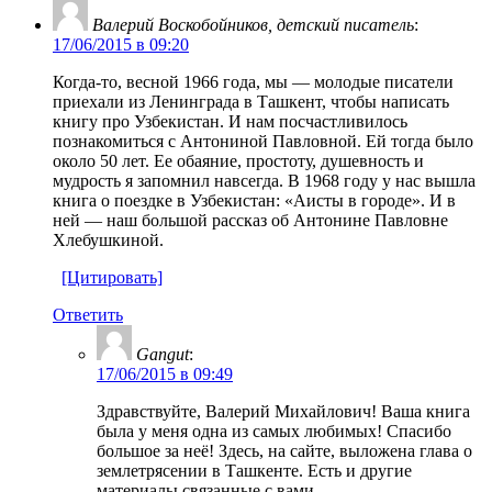
Валерий Воскобойников, детский писатель
:
17/06/2015 в 09:20
Когда-то, весной 1966 года, мы — молодые писатели
приехали из Ленинграда в Ташкент, чтобы написать
книгу про Узбекистан. И нам посчастливилось
познакомиться с Антониной Павловной. Ей тогда было
около 50 лет. Ее обаяние, простоту, душевность и
мудрость я запомнил навсегда. В 1968 году у нас вышла
книга о поездке в Узбекистан: «Аисты в городе». И в
ней — наш большой рассказ об Антонине Павловне
Хлебушкиной.
[Цитировать]
Ответить
Gangut
:
17/06/2015 в 09:49
Здравствуйте, Валерий Михайлович! Ваша книга
была у меня одна из самых любимых! Спасибо
большое за неё! Здесь, на сайте, выложена глава о
землетрясении в Ташкенте. Есть и другие
материалы связанные с вами.