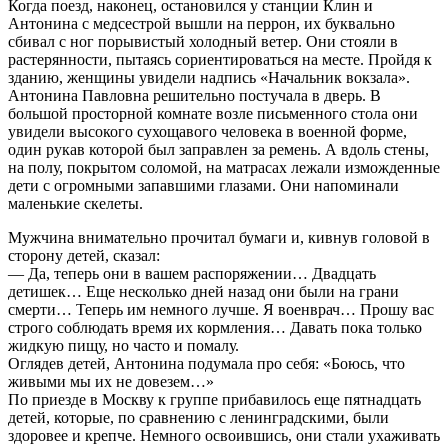
Когда поезд, наконец, остановился у станции Клин и
Антонина с медсестрой вышли на перрон, их буквально
сбивал с ног порывистый холодный ветер. Они стояли в
растерянности, пытаясь сориентироваться на месте. Пройдя к
зданию, женщины увидели надпись «Начальник вокзала».
Антонина Павловна решительно постучала в дверь. В
большой просторной комнате возле письменного стола они
увидели высокого сухощавого человека в военной форме,
один рукав которой был заправлен за ремень. А вдоль стены,
на полу, покрытом соломой, на матрасах лежали изможденные
дети с огромными запавшими глазами. Они напоминали
маленькие скелеты.
Мужчина внимательно прочитал бумаги и, кивнув головой в
сторону детей, сказал:
— Да, теперь они в вашем распоряжении… Двадцать
детишек… Еще несколько дней назад они были на грани
смерти… Теперь им немного лучше. Я военврач… Прошу вас
строго соблюдать время их кормления… Давать пока только
жидкую пищу, но часто и помалу.
Оглядев детей, Антонина подумала про себя: «Боюсь, что
живыми мы их не довезем…»
По приезде в Москву к группе прибавилось еще пятнадцать
детей, которые, по сравнению с ленинградскими, были
здоровее и крепче. Немного освоившись, они стали ухаживать