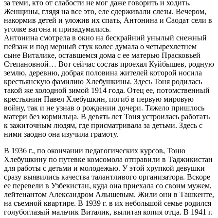
за теми, кто от слабости не мог даже говорить и ходить.
Женщины, глядя на все это, еле сдерживали слезы. Вечером,
накормив детей и уложив их спать, Антонина и Саодат сели в
уголке вагона и призадумались.
Антонина смотрела в окно на бескрайний унылый снежный
пейзаж и под мерный стук колес думала о четырехлетнем
сыне Виталике, оставшемся дома с ее матерью Прасковьей
Степановной… Вот сейчас состав проехал Куйбышев, родную
землю, деревню, добрая половина жителей которой носила
крестьянскую фамилию Хлебушкины. Здесь Тоня родилась
такой же холодной зимой 1914 года. Отец ее, потомственный
крестьянин Павел Хлебушкин, погиб в первую мировую
войну, так и не узнав о рождении дочери. Тяжело пришлось
матери без кормильца. В девять лет Тоня устроилась работать
к зажиточным людям, где присматривала за детьми. Здесь с
ними заодно она изучила грамоту.
В 1936 г., по окончании педагогических курсов, Тоню
Хлебушкину по путевке комсомола отправили в Таджикистан
для работы с детьми и молодежью. У этой хрупкой девушки
сразу выявились качества талантливого организатора. Вскоре
ее перевели в Узбекистан, куда она приехала со своим мужем,
лейтенантом Александром Алышевым. Жили они в Ташкенте,
на съемной квартире. В 1939 г. в их небольшой семье родился
голубоглазый мальчик Виталик, вылитая копия отца. В 1941 г.