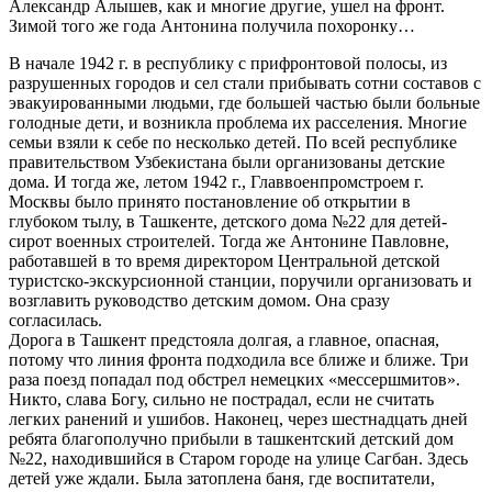
Александр Алышев, как и многие другие, ушел на фронт.
Зимой того же года Антонина получила похоронку…
В начале 1942 г. в республику с прифронтовой полосы, из
разрушенных городов и сел стали прибывать сотни составов с
эвакуированными людьми, где большей частью были больные
голодные дети, и возникла проблема их расселения. Многие
семьи взяли к себе по несколько детей. По всей республике
правительством Узбекистана были организованы детские
дома. И тогда же, летом 1942 г., Главвоенпромстроем г.
Москвы было принято постановление об открытии в
глубоком тылу, в Ташкенте, детского дома №22 для детей-
сирот военных строителей. Тогда же Антонине Павловне,
работавшей в то время директором Центральной детской
туристско-экскурсионной станции, поручили организовать и
возглавить руководство детским домом. Она сразу
согласилась.
Дорога в Ташкент предстояла долгая, а главное, опасная,
потому что линия фронта подходила все ближе и ближе. Три
раза поезд попадал под обстрел немецких «мессершмитов».
Никто, слава Богу, сильно не пострадал, если не считать
легких ранений и ушибов. Наконец, через шестнадцать дней
ребята благополучно прибыли в ташкентский детский дом
№22, находившийся в Старом городе на улице Сагбан. Здесь
детей уже ждали. Была затоплена баня, где воспитатели,