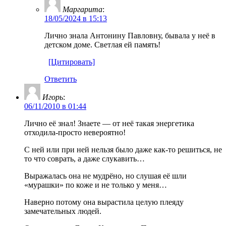
Маргарита
:
18/05/2024 в 15:13
Лично знала Антонину Павловну, бывала у неё в
детском доме. Светлая ей память!
[Цитировать]
Ответить
Игорь
:
06/11/2010 в 01:44
Лично её знал! Знаете — от неё такая энергетика
отходила-просто невероятно!
С ней или при ней нельзя было даже как-то решиться, не
то что соврать, а даже слукавить…
Выражалась она не мудрёно, но слушая её шли
«мурашки» по коже и не только у меня…
Наверно потому она вырастила целую плеяду
замечательных людей.