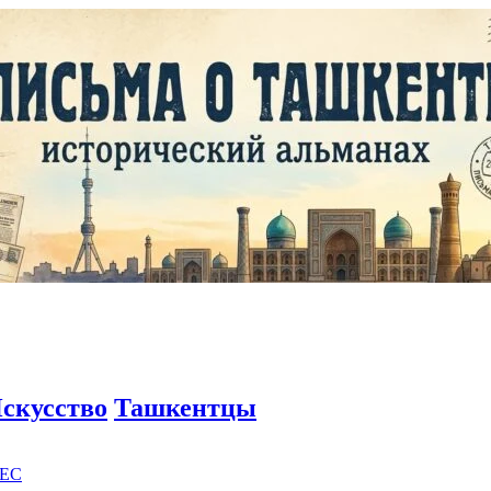
скусство
Ташкентцы
EC