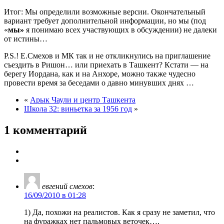
Итог: Мы определили возможные версии. Окончательный
вариант требует дополнительной информации, но мы (под
«
мы»
я понимаю всех участвующих в обсуждении) не далеки
от истины…
P.S.! Е.Смехов и МК так и не откликнулись на приглашение
съездить в Ришон… или приехать в Ташкент? Кстати — на
берегу Иордана, как и на Анхоре, можно также чудесно
провести время за беседами о давно минувших днях …
«
Арык Чаули и центр Ташкента
Школа 32: виньетка за 1956 год
»
1 комментарий
евгений смехов
:
16/09/2010 в 01:28
1) Да, похожи на реалистов. Как я сразу не заметил, что
на фуражках нет пальмовых веточек….