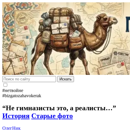
Искать
#нетвойне
#bizgatozahavokerak
“Не гимназисты это, а реалисты…”
История
Старые фото
ОлегНик