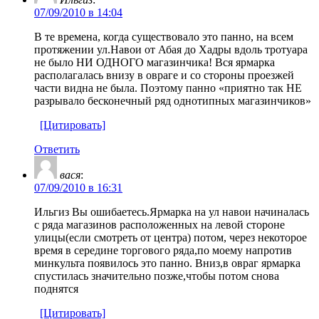
07/09/2010 в 14:04
В те времена, когда существовало это панно, на всем
протяжении ул.Навои от Абая до Хадры вдоль тротуара
не было НИ ОДНОГО магазинчика! Вся ярмарка
располагалась внизу в овраге и со стороны проезжей
части видна не была. Поэтому панно «приятно так НЕ
разрывало бесконечный ряд однотипных магазинчиков»
[Цитировать]
Ответить
вася
:
07/09/2010 в 16:31
Ильгиз Вы ошибаетесь.Ярмарка на ул навои начиналась
с ряда магазинов расположенных на левой стороне
улицы(если смотреть от центра) потом, через некоторое
время в середине торгового ряда,по моему напротив
минкульта появилось это панно. Вниз,в овраг ярмарка
спустилась значительно позже,чтобы потом снова
поднятся
[Цитировать]