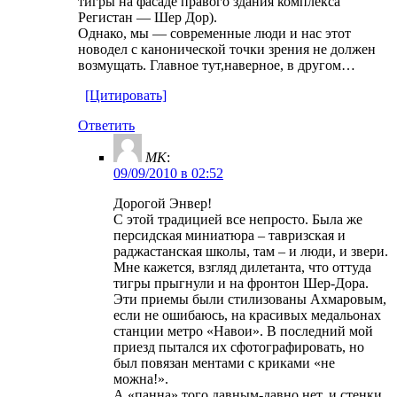
тигры на фасаде правого здания комплекса
Регистан — Шер Дор).
Однако, мы — современные люди и нас этот
новодел с канонической точки зрения не должен
возмущать. Главное тут,наверное, в другом…
[Цитировать]
Ответить
MK
:
09/09/2010 в 02:52
Дорогой Энвер!
С этой традицией все непросто. Была же
персидская миниатюра – тавризская и
раджастанская школы, там – и люди, и звери.
Мне кажется, взгляд дилетанта, что оттуда
тигры прыгнули и на фронтон Шер-Дора.
Эти приемы были стилизованы Ахмаровым,
если не ошибаюсь, на красивых медальонах
станции метро «Навои». В последний мой
приезд пытался их сфотографировать, но
был повязан ментами с криками «не
можна!».
А «панна» того давным-давно нет, и стенки