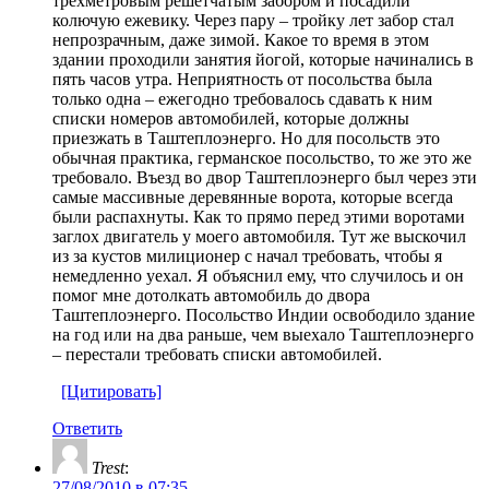
трехметровым решетчатым забором и посадили
колючую ежевику. Через пару – тройку лет забор стал
непрозрачным, даже зимой. Какое то время в этом
здании проходили занятия йогой, которые начинались в
пять часов утра. Неприятность от посольства была
только одна – ежегодно требовалось сдавать к ним
списки номеров автомобилей, которые должны
приезжать в Таштеплоэнерго. Но для посольств это
обычная практика, германское посольство, то же это же
требовало. Въезд во двор Таштеплоэнерго был через эти
самые массивные деревянные ворота, которые всегда
были распахнуты. Как то прямо перед этими воротами
заглох двигатель у моего автомобиля. Тут же выскочил
из за кустов милиционер с начал требовать, чтобы я
немедленно уехал. Я объяснил ему, что случилось и он
помог мне дотолкать автомобиль до двора
Таштеплоэнерго. Посольство Индии освободило здание
на год или на два раньше, чем выехало Таштеплоэнерго
– перестали требовать списки автомобилей.
[Цитировать]
Ответить
Trest
:
27/08/2010 в 07:35