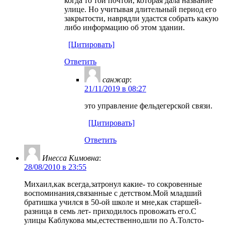
когда то той почтой, которая дала название
улице. Но учитывая длительный период его
закрытости, наврядли удастся собрать какую
либо информацию об этом здании.
[Цитировать]
Ответить
санжар
:
21/11/2019 в 08:27
это управление фельдегерской связи.
[Цитировать]
Ответить
Инесса Кимовна
:
28/08/2010 в 23:55
Михаил,как всегда,затронул какие- то сокровенные
воспоминания,связанные с детством.Мой младший
братишка учился в 50-ой школе и мне,как старшей-
разница в семь лет- приходилось провожать его.С
улицы Каблукова мы,естественно,шли по А.Толсто-