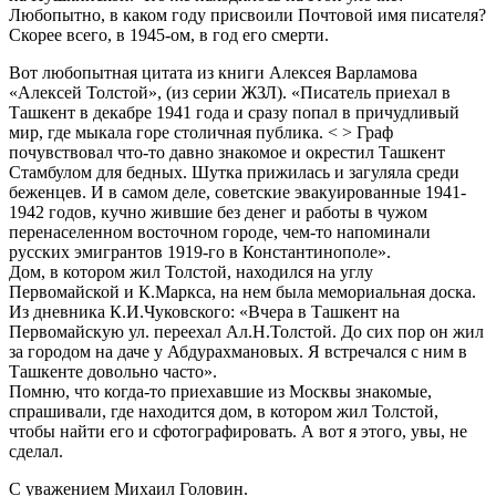
Любопытно, в каком году присвоили Почтовой имя писателя?
Скорее всего, в 1945-ом, в год его смерти.
Вот любопытная цитата из книги Алексея Варламова
«Алексей Толстой», (из серии ЖЗЛ). «Писатель приехал в
Ташкент в декабре 1941 года и сразу попал в причудливый
мир, где мыкала горе столичная публика. < > Граф
почувствовал что-то давно знакомое и окрестил Ташкент
Стамбулом для бедных. Шутка прижилась и загуляла среди
беженцев. И в самом деле, советские эвакуированные 1941-
1942 годов, кучно жившие без денег и работы в чужом
перенаселенном восточном городе, чем-то напоминали
русских эмигрантов 1919-го в Константинополе».
Дом, в котором жил Толстой, находился на углу
Первомайской и К.Маркса, на нем была мемориальная доска.
Из дневника К.И.Чуковского: «Вчера в Ташкент на
Первомайскую ул. переехал Ал.Н.Толстой. До сих пор он жил
за городом на даче у Абдурахмановых. Я встречался с ним в
Ташкенте довольно часто».
Помню, что когда-то приехавшие из Москвы знакомые,
спрашивали, где находится дом, в котором жил Толстой,
чтобы найти его и сфотографировать. А вот я этого, увы, не
сделал.
С уважением Михаил Головин.