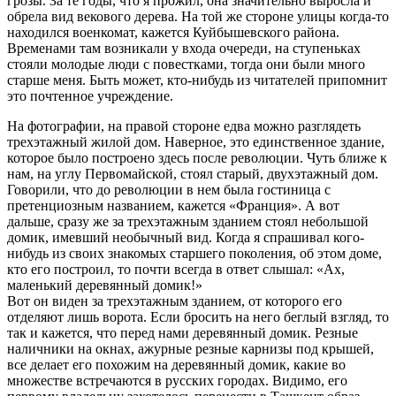
грозы. За те годы, что я прожил, она значительно выросла и
обрела вид векового дерева. На той же стороне улицы когда-то
находился военкомат, кажется Куйбышевского района.
Временами там возникали у входа очереди, на ступеньках
стояли молодые люди с повестками, тогда они были много
старше меня. Быть может, кто-нибудь из читателей припомнит
это почтенное учреждение.
На фотографии, на правой стороне едва можно разглядеть
трехэтажный жилой дом. Наверное, это единственное здание,
которое было построено здесь после революции. Чуть ближе к
нам, на углу Первомайской, стоял старый, двухэтажный дом.
Говорили, что до революции в нем была гостиница с
претенциозным названием, кажется «Франция». А вот
дальше, сразу же за трехэтажным зданием стоял небольшой
домик, имевший необычный вид. Когда я спрашивал кого-
нибудь из своих знакомых старшего поколения, об этом доме,
кто его построил, то почти всегда в ответ слышал: «Ах,
маленький деревянный домик!»
Вот он виден за трехэтажным зданием, от которого его
отделяют лишь ворота. Если бросить на него беглый взгляд, то
так и кажется, что перед нами деревянный домик. Резные
наличники на окнах, ажурные резные карнизы под крышей,
все делает его похожим на деревянный домик, какие во
множестве встречаются в русских городах. Видимо, его