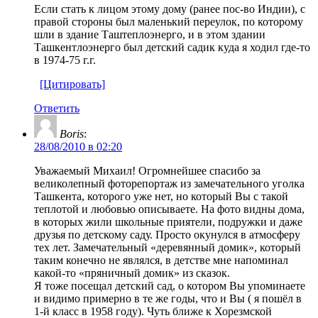
Если стать к лицом этому дому (ранее пос-во Индии), с
правой стороны был маленький переулок, по которому
шли в здание Таштеплоэнерго, и в этом здании
Ташкентлоэнерго был детский садик куда я ходил где-то
в 1974-75 г.г.
[Цитировать]
Ответить
Boris
:
28/08/2010 в 02:20
Уважаемый Михаил! Огромнейшее спасибо за
великолепный фоторепортаж из замечательного уголка
Ташкента, которого уже нет, но который Вы с такой
теплотой и любовью описываете. На фото видны дома,
в которых жили школьные приятели, подружки и даже
друзья по детскому саду. Просто окунулся в атмосферу
тех лет. Замечательный «деревянный домик», который
таким конечно не являлся, в детстве мне напоминал
какой-то «пряничный домик» из сказок.
Я тоже посещал детский сад, о котором Вы упоминаете
и видимо примерно в те же годы, что и Вы ( я пошёл в
1-й класс в 1958 году). Чуть ближе к Хорезмской