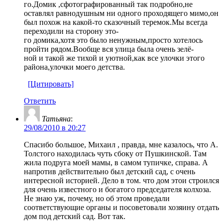
го.Домик ,сфотографированный так подробно,не
оставлял равнодушным ни одного проходящего мимо,он
был похож на какой-то сказочный теремок.Мы всегда
переходили на сторону это-
го домика,хотя это было ненужным,просто хотелось
пройти рядом.Вообще вся улица была очень зелё-
ной и такой же тихой и уютной,как все улочки этого
района,улочки моего детства.
[Цитировать]
Ответить
Татьяна
:
29/08/2010 в 20:27
Спасибо большое, Михаил , правда, мне казалось, что А.
Толстого находилась чуть сбоку от Пушкинской. Там
жила подруга моей мамы, в самом тупичке, справа. А
напротив действительно был детский сад, с очень
интересной историей. Дело в том. что дом этои строился
для очень известного и богатого председателя колхоза.
Не знаю уж, почему, но об этом проведали
соответствующие органы и посоветовали хозяину отдать
дом под детский сад. Вот так.