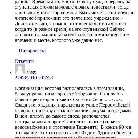
района. Временами там возникали у входа очереди, на
ступеньках стояли молодые люди с повестками, тогда
они были много старше меня. Быть может, кто-нибудь из
читателей припомнит это почтенное учреждение.»
Действтиельно, я помню этот военкомат и сам стоял
когда-то (в разное время) на его ступеньках! Сейчас
остались только ностальгические воспоминания о том
времени и месте, которого уже давно нет.
[Цитировать]
Ответить
Trest
:
27/08/2010 в 07:34
Организация, которая располагалась в этом здании,
была управлением городской торговли. Они очень
боялись ревизоров и каких бы то ни было огласок.
Сзади этого здания, параллельно улице Первомайской
было длинное двухэтажное здание с двумя подъездами.
В нем, вплоть до самого сноса, располагался
центральный аппарат «Таштеплоэнерго» (горячее
водоснабжение и отопление Ташкента). В конце 90-х в
это здание въехало посольство Индии. Здание обнесли