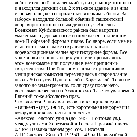
действительно был маленький тупик, в конце которого
и находился детский сад. 2-х этажное здание, а за ним
игровая площадка огороженная высоким забором. За
забором находился большой обычный ташкентский
двор, ворота которого выходили на ул. Энгельса.
Военкомат Куйбышевского района был напротив
«маленького деревянного» и помещался в старинном
доме П-образной формы в плане. Во дворе, если мне не
изменяет память, даже сохранялись какие-то
дореволюционные малые архитектурные формы. Все
мальчишки с прилегающих улиц или призывались в
этом военкомате или получали в нём приписные
свидетельства. При большом наплыве призывников
медицинская комиссия перемещалась в старое здание
школы 50 на углу Пушкинской и Хорезмской. То ли не
задолго до землетрясения, то ли сразу после него,
военкомат перевели на Асакинскую. Так что уважаемый
Евгений тоже абсолютно прав.
Что касается Ваших вопросов, то в энциклопедии
«Ташкент» (изд. 1984 г.) есть коротенькая информация,
которую привожу почти полностью:
«Алексея Толстого улица (до 1945 – Почтовая ул.),
между улицами Хорезмской и Гоголя. Протяжённость
0,4 км. Названа именем рус. сов. Писателя
А.Н.Толстого. Жил в Т. В 1941 – 43 на Первомайской