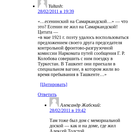
Yultash
:
28/02/2011 в 19:39
«…есенинский на Самаркандской…» — что
это? Есенин не жил на Самаркандской!
Цитата —
«в мае 1921 г. поэту удалось воспользоваться
предложением своего друга председателя
контрольной фронтово-разгрузочной
комиссии Наркомата путей сообщения Г. Р.
Колобова совершить с ним поездку в
Туркестан. В Ташкент они приехали в
специальном вагоне, в котором жили во
время пребывания в Ташкенте…»
[Цитировать]
Ответить
Александр Жабский
:
28/02/2011 в 19:42
Там тоже был дом с мемориальной
доской — как и на доме, где жил
Алексей Толстой.