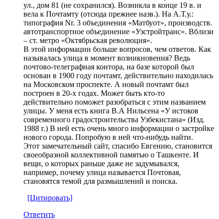
ул., дом 81 (не сохранился). Возникла в конце 19 в. и
вела к Почтамту (отсюда прежнее назв.). На А.Т.у.:
типография Nr. 3 объединения «Матбуот», производств.
автотранспортное объединение «Узстройтранс». Вблизи
– ст. метро «Октябрьская революция».
В этой информации больше вопросов, чем ответов. Как
называлась улица в момент возникновения? Ведь
почтово-телеграфная контора, на базе которой был
основан в 1900 году почтамт, действительно находилась
на Московском проспекте. А новый почтамт был
построен в 20-х годах. Может быть кто-то
действительно поможет разобраться с этим названием
улицы. У меня есть книга В.А Нильсена «У истоков
современного градостроительства Узбекистана» (Изд.
1988 г.) В ней есть очень много информации о застройке
нового города. Попробую в ней что-нибудь найти.
Этот замечательный сайт, спасибо Евгению, становится
своеобразной коллективной памятью о Ташкенте. И
вещи, о которых раньше даже не задумывался,
например, почему улица называется Почтовая,
становятся темой для размышлений и поиска.
[Цитировать]
Ответить