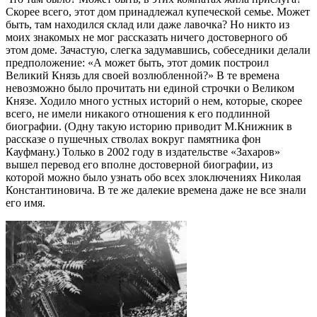
Скорее всего, этот дом принадлежал купеческой семье. Может
быть, там находился склад или даже лавочка? Но никто из
моих знакомых не мог рассказать ничего достоверного об
этом доме. Зачастую, слегка задумавшись, собеседники делали
предположение: «А может быть, этот домик построил
Великий Князь для своей возлюбленной?» В те времена
невозможно было прочитать ни единой строчки о Великом
Князе. Ходило много устных историй о нем, которые, скорее
всего, не имели никакого отношения к его подлинной
биографии. (Одну такую историю приводит М.Книжник в
рассказе о пушечных стволах вокруг памятника фон
Кауфману.) Только в 2002 году в издательстве «Захаров»
вышел перевод его вполне достоверной биографии, из
которой можно было узнать обо всех злоключениях Николая
Константиновича. В те же далекие времена даже не все знали
его имя.