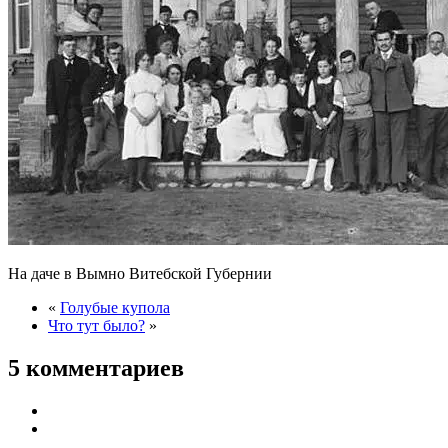
На даче в Вымно Витебской Губернии
«
Голубые купола
Что тут было?
»
5 комментариев