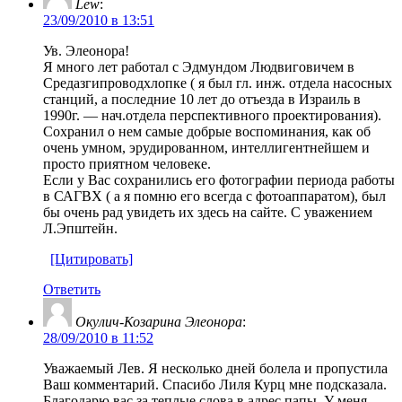
Lew
:
23/09/2010 в 13:51
Ув. Элеонора!
Я много лет работал с Эдмундом Людвиговичем в
Средазгипроводхлопке ( я был гл. инж. отдела насосных
станций, а последние 10 лет до отъезда в Израиль в
1990г. — нач.отдела перспективного проектирования).
Сохранил о нем самые добрые воспоминания, как об
очень умном, эрудированном, интеллигентнейшем и
просто приятном человеке.
Если у Вас сохранились его фотографии периода работы
в САГВХ ( а я помню его всегда с фотоаппаратом), был
бы очень рад увидеть их здесь на сайте. С уважением
Л.Эпштейн.
[Цитировать]
Ответить
Окулич-Козарина Элеонора
:
28/09/2010 в 11:52
Уважаемый Лев. Я несколько дней болела и пропустила
Ваш комментарий. Спасибо Лиля Курц мне подсказала.
Благодарю вас за теплые слова в адрес папы. У меня