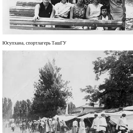
Юсупхана, спортлагерь ТашГУ