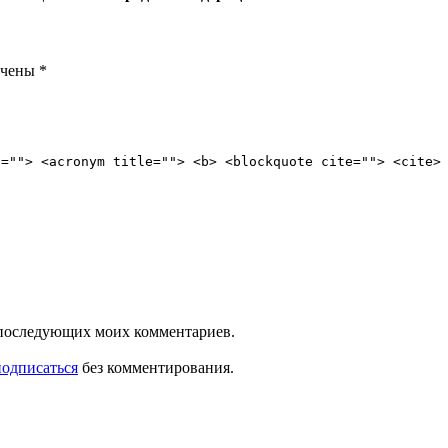
ечены
*
e=""> <acronym title=""> <b> <blockquote cite=""> <cite>
ля последующих моих комментариев.
подписаться
без комментирования.