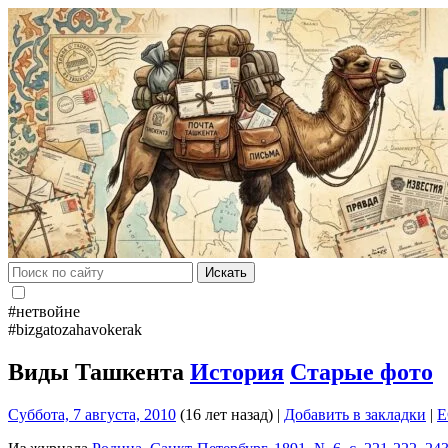
Искать
#нетвойне
#bizgatozahavokerak
Виды Ташкента
История
Старые фото
Суббота, 7 августа, 2010
(16 лет назад)
|
Добавить в закладки
|
E