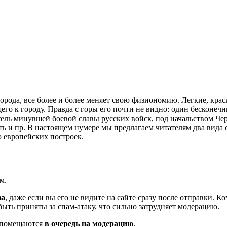
города, все более и более меняет свою физиономию. Легкие, крас
о к городу. Правда с горы его почти не видно: один бесконечный
тель минувшей боевой славы русских войск, под начальством Чер
еть и пр. В настоящем нумере мы предлагаем читателям два вида 
 европейских построек.
м.
за
, даже если вы его не видите на сайте сразу после отправки. 
ть приняты за спам-атаку, что сильно затрудняет модерацию.
и помещаются
в очередь на модерацию
.