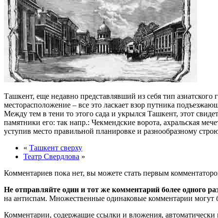
Ташкент, еще недавно представлявший из себя тип азиатского 
месторасположение – все это ласкает взор путника подъезжающег
Между тем в тени то этого сада и укрылся Ташкент, этот свиде
памятники его: так напр.: Чекмендские ворота, ахральская меч
уступив место правильной планировке и разнообразному строю
«
Ташкент сверху
Театр Свердлова
»
Комментариев пока нет, вы можете стать первым комментаторо
Не отправляйте один и тот же комментарий более одного ра
на антиспам. Множественные одинаковые комментарии могут бы
Комментарии, содержащие ссылки и вложения, автоматическ