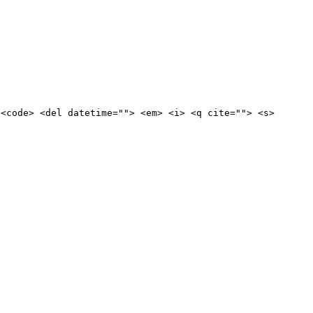
 <code> <del datetime=""> <em> <i> <q cite=""> <s>