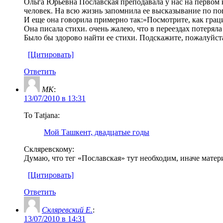
Ольга Юрьевна Пославская преподавала у нас на первом 
человек. На всю жизнь запомнила ее высказывание по пов
И еще она говорила примерно так:»Посмотрите, как грацио
Она писала стихи. очень жалею, что в переездах потеряла
Было бы здорово найти ее стихи. Подскажите, пожалуйста
[Цитировать]
Ответить
MK
:
13/07/2010 в 13:31
То Тatjana:
Мой Ташкент, двадцатые годы
Скляревскому:
Думаю, что тег «Пославская» тут необходим, иначе матери
[Цитировать]
Ответить
Скляревский Е.
:
13/07/2010 в 14:31