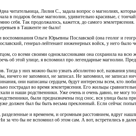
Одна читательница, Лилия С., задала вопрос о магнолиях, которы
учала в подарок белые магнолии, удивительно красивые, с тонча
омню себя. Так продолжалось, кажется, до самого землетрясения
деревьев в Ташкенте не было!
ли воспоминания Ольги Юрьевны Пославской (она геолог и геогр
Пославский, генерал-лейтенант инженерных войск, у него было ч
отцом, со всеми своими одноклассниками она сохранила на всю
ечь об этой улице, я вспомнил про легендарные магнолии. Предст
в. Тогда у них можно было узнать абсолютно всё, названия улиц
ы, ничего не запомнил, не записал. Не запомнил, не записал ниче
минания, они написаны сердцем, будут интересны всем, кто люб
льно пострадал во время землетрясения. Его жильцы сравнитель
али и наши родственники. Уже очень и очень давно, не могу точ
 родственники, были предназначены под снос, вся улица была пр
х уже должен был бы быть весьма преклонный. Если сейчас попыт
, разделенные и временем, и огромным расстоянием, вдруг нашл
Ни за что бы не вспомнил об этом сам. А вот, встретились в дал