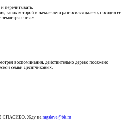
ь и перечитывать.
, запах которой в начале лета разносился далеко, посадил ее
 землетрясения.»
осмотрел воспоминания, действительно дерево посажено
еской семьи Десятчиковых.
МНОЕ СПАСИБО. Жду на
mgslava@bk.ru