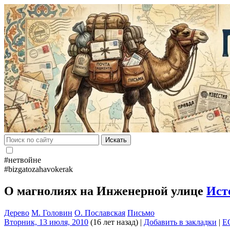
Искать
#нетвойне
#bizgatozahavokerak
О магнолиях на Инженерной улице
Ист
Дерево
М. Головин
О. Пославская
Письмо
Вторник, 13 июля, 2010
(16 лет назад)
|
Добавить в закладки
|
E