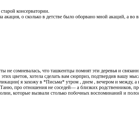
 старой консерватории.
а акация, о сколько в детстве было оборвано мной акаций, а во 
 не сомневалась, что ташкентцы помнят эти деревья и связанн
 этих цветов, хотела сделать вам сюрприз, подтвердив вашу мыс
бликации( я захожу в *Письма* утром , днем , вечером и между, 
аню, про отношения не соседей— а близких родственников, про
агнолии, которые вызвали столько побочных воспоминаний и п