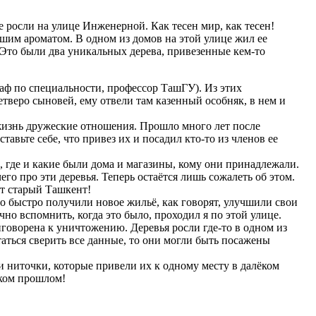
е росли на улице Инженерной. Как тесен мир, как тесен!
йшим ароматом. В одном из домов на этой улице жил ее
. Это были два уникальных дерева, привезенные кем-то
аф по специальности, профессор ТашГУ). Из этих
етверо сыновей, ему отвели там казенный особняк, в нем и
 жизнь дружеские отношения. Прошло много лет после
авьте себе, что привез их и посадил кто-то из членов ее
, где и какие были дома и магазины, кому они принадлежали.
го про эти деревья. Теперь остаётся лишь сожалеть об этом.
ит старый Ташкент!
но быстро получили новое жильё, как говорят, улучшили свои
но вспомнить, когда это было, проходил я по этой улице.
иговорена к уничтожению. Деревья росли где-то в одном из
аться сверить все данные, то они могли быть посажены
и ниточки, которые привели их к одному месту в далёком
еком прошлом!