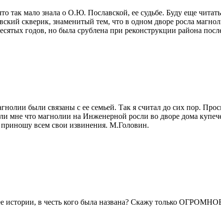
то так мало знала о О.Ю. Пославской, ее судьбе. Буду еще читат
ский скверик, знаменитый тем, что в одном дворе росла магнолия
есятых годов, но была срублена при реконструкции района после
гнолии были связаны с ее семьей. Так я считал до сих пор. Пр
ли мне что магнолии на Инженерной росли во дворе дома купеч
, приношу всем свои извинения. М.Головин.
 о ее истории, в честь кого была названа? Скажу только ОГРО