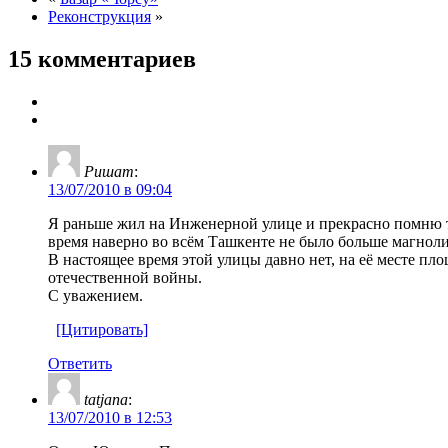
Реконструкция
»
15 комментариев
Ришат
:
13/07/2010 в 09:04
Я раньше жил на Инженерной улице и прекрасно помню то
время наверно во всём Ташкенте не было больше магноли
В настоящее время этой улицы давно нет, на её месте п
отечественной войны.
С уважением.
[Цитировать]
Ответить
tatjana
:
13/07/2010 в 12:53