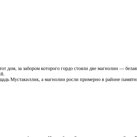
т дом, за забором которого гордо стояли две магнолии — белая 
й.
лощадь Мустакиллик, а магнолии росли примерно в районе памят