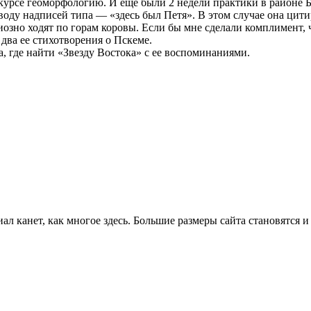
курсе геоморфологию. И еще были 2 недели практики в районе Б
оду надписей типа — «здесь был Петя». В этом случае она цити
зно ходят по горам коровы. Если бы мне сделали комплимент, чт
 два ее стихотворения о Пскеме.
, где найти «Звезду Востока» с ее воспоминаниями.
ал канет, как многое здесь. Большие размеры сайта становятся и 