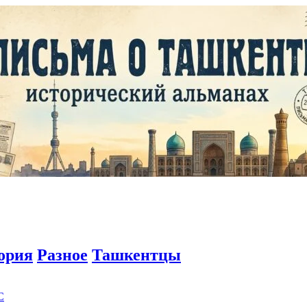
ория
Разное
Ташкентцы
C