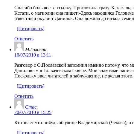
Спасибо большое за ссылку. Проглотила сразу. Как жаль, ч
Кстати, о магнолии она пишет:»Здесь находился Головачев
известный окулист Данилов. Она дожила до начала семид
[Цитировать]
Ответить
М.Головин
:
16/07/2010 в 13:11
Разговор с О.Пославской запомнил именно потому, что ма
Даниловым в Голвачевском сквере. Мои знакомые написа
Поскольку ввел читателей в заблуждение, не желая этого
[Цитировать]
Ответить
Стас
:
20/07/2010 в 15:25
Кто знает что-нибудь об улице Владимирской (Чехова),
[Цитировать]