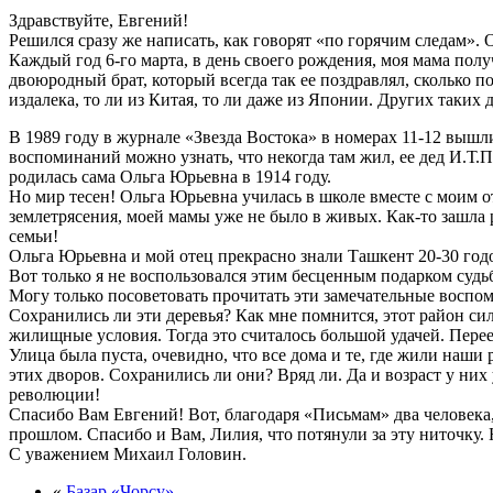
Здравствуйте, Евгений!
Решился сразу же написать, как говорят «по горячим следам». 
Каждый год 6-го марта, в день своего рождения, моя мама пол
двоюродный брат, который всегда так ее поздравлял, сколько п
издалека, то ли из Китая, то ли даже из Японии. Других таких 
В 1989 году в журнале «Звезда Востока» в номерах 11-12 выш
воспоминаний можно узнать, что некогда там жил, ее дед И.Т.
родилась сама Ольга Юрьевна в 1914 году.
Но мир тесен! Ольга Юрьевна училась в школе вместе с моим 
землетрясения, моей мамы уже не было в живых. Как-то зашла р
семьи!
Ольга Юрьевна и мой отец прекрасно знали Ташкент 20-30 годо
Вот только я не воспользовался этим бесценным подарком судьб
Могу только посоветовать прочитать эти замечательные воспо
Сохранились ли эти деревья? Как мне помнится, этот район си
жилищные условия. Тогда это считалось большой удачей. Переех
Улица была пуста, очевидно, что все дома и те, где жили наши
этих дворов. Сохранились ли они? Вряд ли. Да и возраст у ни
революции!
Спасибо Вам Евгений! Вот, благодаря «Письмам» два человека
прошлом. Спасибо и Вам, Лилия, что потянули за эту ниточку. 
С уважением Михаил Головин.
«
Базар «Чорсу»