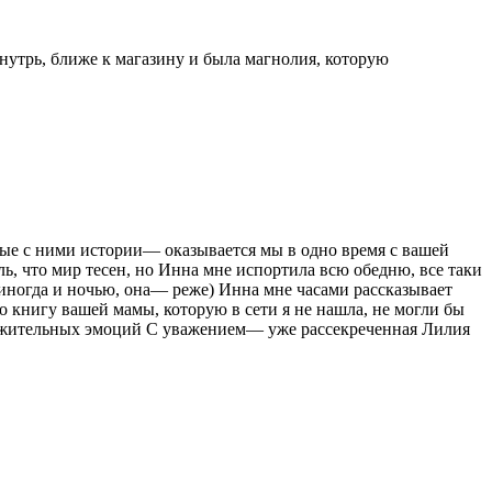
внутрь, ближе к магазину и была магнолия, которую
ые с ними истории— оказывается мы в одно время с вашей
ль, что мир тесен, но Инна мне испортила всю обедню, все таки
а иногда и ночью, она— реже) Инна мне часами рассказывает
 книгу вашей мамы, которую в сети я не нашла, не могли бы
оложительных эмоций С уважением— уже рассекреченная Лилия