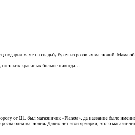
одарил маме на свадьбу букет из розовых магнолий. Мама об эт
, но таких красивых больше никогда…
дорогу от Ц1, был магазинчик «Planeta», да название было име
осла одна магнолия. Давно нет этой ярмарки, этого магазинчик