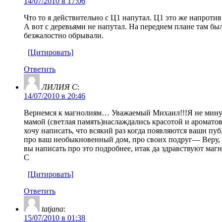
14/07/2010 в 17:06
Что то я действительно с Ц1 напутал. Ц1 это же напротив
А вот с деревьями не напутал. На переднем плане там был
безжалостно обрывали.
[Цитировать]
Ответить
ЛИЛИЯ С
:
14/07/2010 в 20:46
Вернемся к магнолиям… Уважаемый Михаил!!!Я не минуты
мамой (светлая память)наслаждались красотой и ароматов
хочу написать, что всякий раз когда появляются ваши пу
про ваш необыкновенный дом, про своих подруг— Веру, Т
вы написать про это подробнее, итак да здравствуют м
С
[Цитировать]
Ответить
tatjana
:
15/07/2010 в 01:38