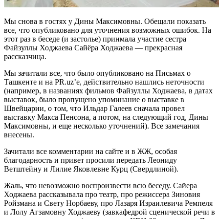
Мы снова в гостях у Дины Максимовны. Обещали показать
все, что опубликовано для уточнения возможных ошибок. На
этот раз в беседе (и застолье) принмала участие сестра
Файзуллы Ходжаева Сайёра Ходжаева — прекрасная
рассказчица.
Мы зачитали все, что было опубликовано на Письмах о
Ташкенте и на PR.uz’e, действительно нашлись неточности
(например, в названиях фильмов Файзуллы Ходжаева, в датах
выставок, было пропущено упоминание о выставке в
Швейцарии, о том, что Ильдар Галеев сначала провел
выставку Макса Пенсона, а потом, на следующий год, Дины
Максимовны, и еще несколько уточнений). Все замечания
внесены.
Зачитали все комментарии на сайте и в ЖЖ, особая
благодарность и привет просили передать Леониду
Ветштейну и Лилие Яковлевне Курц (Свердлиной).
Жаль, что невозможно воспроизвести всю беседу. Сайера
Ходжаева рассказывала про театр, про режиссера Зиновия
Ройзмана и Свету Норбаеву, про Лазаря Израилевича Ремпеля
и Лолу Агзамовну Ходжаеву (завкафедрой сценической речи в