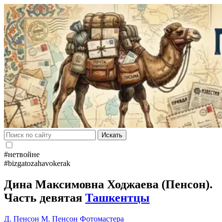
Искать
#нетвойне
#bizgatozahavokerak
Дина Максимовна Ходжаева (Пенсон).
Часть девятая
Ташкентцы
Д. Пенсон
М. Пенсон
Фотомастера