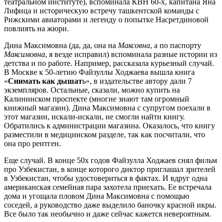
театральном институте), вспоминала КВН 60-х, капитана Яна
Лифица и историческую встречу ташкентской команды с
Рижскими авиаторами и легенду о попытке Насретдиновой
повлиять на жюри.
Дина Максимовна (да, да, она на
Максовна
, а по паспорту
Максимовна
, я везде исправил) вспоминала разные истории из
детства и по работе. Например, рассказала курьезный случай.
В Москве к 50-летию Файзуллы Ходжаева вышла книга
«
Снимать как дышат
ь», в издательстве автору дали 7
экземпляров. Остальные, сказали, можно купить на
Калининском проспекте (многие знают там огромный
книжный магазин). Дина Максимовна с супругом поехали в
этот магазин, искали-искали, не смогли найти книгу.
Обратились к администрации магазина. Оказалось, что книгу
разместили в медицинском разделе, так как посчитали, что
она про рентген.
Еще случай. В конце 50х годов Файзулла Ходжаев снял фильм
про Узбекистан, в конце которого диктор приглашал зрителей
в Узбекистан, чтобы удостовериться в фактах. И вдруг одна
американская семейная пара захотела приехать. Ее встречала
дома и угощала пловом Дина Максимовна с помощью
соседей, а руководство даже выделило баночку красной икры.
Все было так необычно и даже сейчас кажется невероятным.