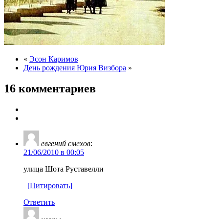
«
Эсон Каримов
День рождения Юрия Визбора
»
16 комментариев
евгений смехов
:
21/06/2010 в 00:05
улица Шота Руставелли
[Цитировать]
Ответить