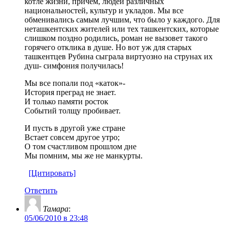
котле жизни, причем, людей различных
национальностей, культур и укладов. Мы все
обменивались самым лучшим, что было у каждого. Для
неташкентских жителей или тех ташкентских, которые
слишком поздно родились, роман не вызовет такого
горячего отклика в душе. Но вот уж для старых
ташкентцев Рубина сыграла виртуозно на струнах их
душ- симфония получилась!
Мы все попали под «каток»-
История преград не знает.
И только памяти росток
Событий толщу пробивает.
И пусть в другой уже стране
Встает совсем другое утро;
О том счастливом прошлом дне
Мы помним, мы же не манкурты.
[Цитировать]
Ответить
Тамара
:
05/06/2010 в 23:48