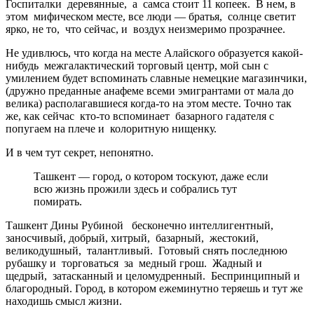
Госпиталки деревянные, а самса стоит 11 копеек. В нем, в
этом мифическом месте, все люди — братья, солнце светит
ярко, не то, что сейчас, и воздух неизмеримо прозрачнее.
Не удивлюсь, что когда на месте Алайского образуется какой-
нибудь межгалактический торговый центр, мой сын с
умилением будет вспоминать славные немецкие магазинчики,
(дружно преданные анафеме всеми эмигрантами от мала до
велика) располагавшиеся когда-то на этом месте. Точно так
же, как сейчас кто-то вспоминает базарного гадателя с
попугаем на плече и колоритную нищенку.
И в чем тут секрет, непонятно.
Ташкент — город, о котором тоскуют, даже если
всю жизнь прожили здесь и собрались тут
помирать.
Ташкент Дины Рубиной бесконечно интеллигентный,
заносчивый, добрый, хитрый, базарный, жестокий,
великодушный, талантливый. Готовый снять последнюю
рубашку и торговаться за медный грош. Жадный и
щедрый, затасканный и целомудренный. Беспринципный и
благородный. Город, в котором ежеминутно теряешь и тут же
находишь смысл жизни.