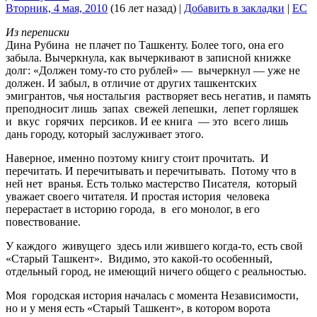
Вторник, 4 мая, 2010
(16 лет назад)
|
Добавить в закладки
|
EC
Из переписки
Дина Рубина не плачет по Ташкенту. Более того, она его
забыла. Вычеркнула, как вычеркивают в записной книжке
долг: «Должен тому-то сто рублей» — вычеркнул — уже не
должен. И забыл, в отличие от других ташкентских
эмигрантов, чья ностальгия растворяет весь негатив, и память
преподносит лишь запах свежей лепешки, лепет горляшек
и вкус горячих персиков. И ее книга — это всего лишь
дань городу, который заслуживает этого.
Наверное, именно поэтому книгу стоит прочитать. И
перечитать. И перечитывать и перечитывать. Потому что в
ней нет вранья. Есть только мастерство Писателя, который
уважает своего читателя. И простая история человека
перерастает в историю города, в его монолог, в его
повествование.
У каждого живущего здесь или жившего когда-то, есть свой
«Старый Ташкент». Видимо, это какой-то особенный,
отдельный город, не имеющий ничего общего с реальностью.
Моя городская история началась с момента Независимости,
но и у меня есть «Старый Ташкент», в котором ворота