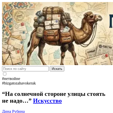
Искать
#нетвойне
#bizgatozahavokerak
“На солнечной стороне улицы стоять
не надо…”
Искусство
Дина Рубина