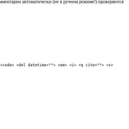
Комментарии автоматически (не в ручном режиме!) проверяются
 <code> <del datetime=""> <em> <i> <q cite=""> <s>