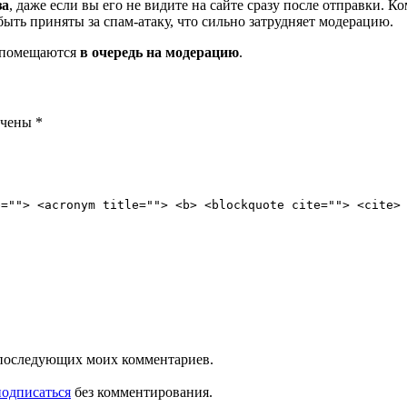
за
, даже если вы его не видите на сайте сразу после отправки. 
ть приняты за спам-атаку, что сильно затрудняет модерацию.
и помещаются
в очередь на модерацию
.
ечены
*
e=""> <acronym title=""> <b> <blockquote cite=""> <cite>
ля последующих моих комментариев.
подписаться
без комментирования.