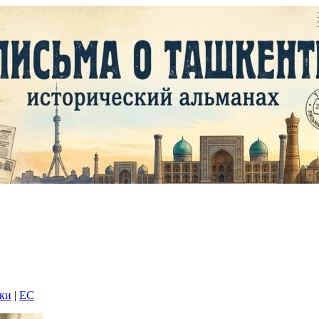
дки
|
EC