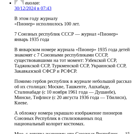
виолав
:
30/12/2024 в 07:43
В этом году журналу
«Пионер» исполнилось 100 лет.
7 Союзных республик СССР — журнал «Пионер»
январь 1935 года
В январском номере журнала «Пионер» 1935 года детей
знакомят с 7 Союзными республиками СССР,
существовавшими на тот момент: Узбекской ССР,
Таджикской ССР, Туркменской ССР, Украинской ССР,
Закавказской СФСР и РСФСР.
Помимо гербов республик в журнале небольшой рассказ
об их столицах: Москве, Ташкенте, Ашхабаде,
Сталинабаде (с 10 ноября 1961 года — Душанбе),
Минске, Тифлисе (с 20 августа 1936 года — Тбилиси),
Киеве.
А обложку номера украшало изображение пионеров
Союзных Республик в стилизованных под
национальный колорит костюмах.
Мне, с детства знавшему, что Союзных Республик — 15,