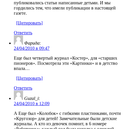
публиковались статьи написанные детьми. И мы
гордились тем, что имели публикации в настоящей
газете.
[Цитировать]
Ответить
Фарида
:
24/04/2010 в 09:47
Еще был четвертый журнал «Костер», для «старших
пионеров». Посмотрела эти «Картинки» и в детство
впала…
[Цитировать]
Ответить
Guzal_i
:
24/04/2010 в 12:09
А Еще был «Колобок» с гибкими пластинками, почти
«Кругозор» для детей! Замечательные были детские
журналы. А кто из девочек помнит, в 6 номере
«Работницы» каждый год была куколка с одеждой,