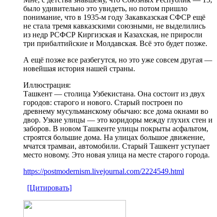
было удивительно это увидеть, но потом пришло
понимание, что в 1935-м году Закавказская СФСР ещё
не стала тремя кавказскими союзными, не выделились
из недр РСФСР Киргизская и Казахская, не приросли
три прибалтийские и Молдавская. Всё это будет позже.
А ещё позже все разбегутся, но это уже совсем другая —
новейшая история нашей страны.
Иллюстрация:
Ташкент — столица Узбекистана. Она состоит из двух
городов: старого и нового. Старый построен по
древнему мусульманскому обычаю: все дома окнами во
двор. Узкие улицы — это коридоры между глухих стен и
заборов. В новом Ташкенте улицы покрыты асфальтом,
строятся большие дома. На улицах большое движение,
мчатся трамваи, автомобили. Старый Ташкент уступает
место новому. Это новая улица на месте старого города.
https://postmodernism.livejournal.com/2224549.html
[Цитировать]