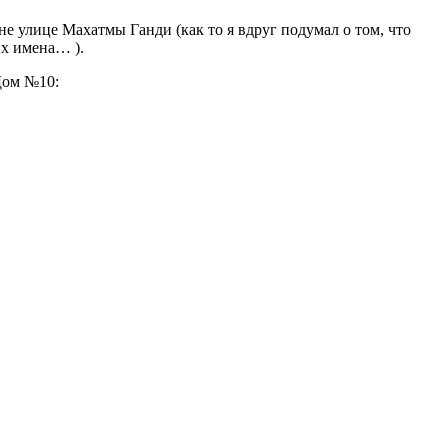
 улице Махатмы Ганди (как то я вдруг подумал о том, что
х имена… ).
Дом №10: