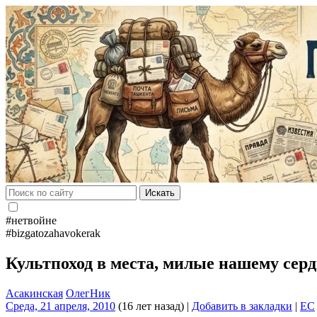
Искать
#нетвойне
#bizgatozahavokerak
Культпоход в места, милые нашему сер
Асакинская
ОлегНик
Среда, 21 апреля, 2010
(16 лет назад)
|
Добавить в закладки
|
EC