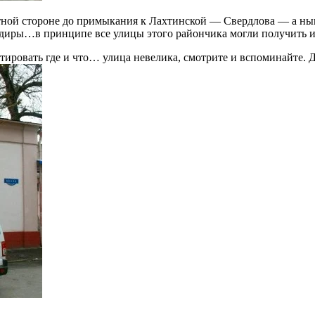
тной стороне до примыкания к Лахтинской — Свердлова — а ныне
диры…в принципе все улицы этого райончика могли получить и
ировать где и что… улица невелика, смотрите и вспоминайте. 