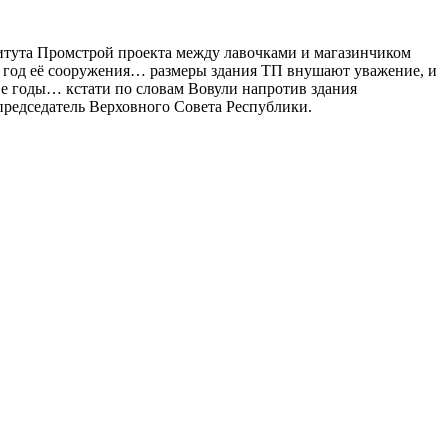
итута Промстрой проекта между лавочками и магазинчиком
 а год её сооружения… размеры здания ТП внушают уважение, и
 е годы… кстати по словам Вовули напротив здания
председатель Верховного Совета Республики.