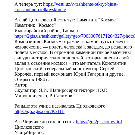
А теперь тут:
https://vesti.uz/v-tashkente-otkryt-bjust-
konstantinu-ciolkovskomu/
А ещё Циолковский есть тут: Памятник “Космос”
Памятник “Космос”
​Яккасарайский район, Ташкент
https://2gis.uz/tashkent/gallery/geo/70030076171204327/pho
Композиция «Космос» отражает в камне путь от мечты
человечества — полёта человека к звёздам, до реального
полета в космос. В огромной каменной глыбе высечены
фигуры исторических личностей, которые внесли свой
вклад в освоение космоса – это мечтатель Константин
Циолковский, генеральный конструктор Сергей
Королёв, первый космонавт Юрий Гагарин и другие.
Открыт в 1984 г.
Автор
Скульптор: Я.И. Шапиро; архитекторы: Ю.Г.
Мирошниченко, Р. Салимов.
Раньше эта улица называлась Циолковского:
https://go.2gis.com/KxI1L
А в Чирчике до сих пор есть:
https://go.2gis.com/vfioI
Циолковского
​Улица​Чирчик,