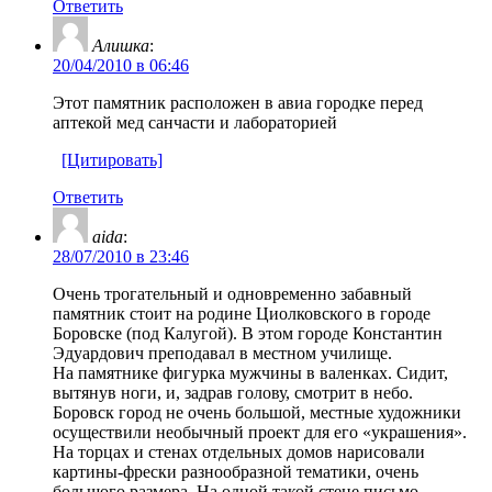
Ответить
Алишка
:
20/04/2010 в 06:46
Этот памятник расположен в авиа городке перед
аптекой мед санчасти и лабораторией
[Цитировать]
Ответить
aida
:
28/07/2010 в 23:46
Очень трогательный и одновременно забавный
памятник стоит на родине Циолковского в городе
Боровске (под Калугой). В этом городе Константин
Эдуардович преподавал в местном училище.
На памятнике фигурка мужчины в валенках. Сидит,
вытянув ноги, и, задрав голову, смотрит в небо.
Боровск город не очень большой, местные художники
осуществили необычный проект для его «украшения».
На торцах и стенах отдельных домов нарисовали
картины-фрески разнообразной тематики, очень
большого размера. На одной такой стене письмо