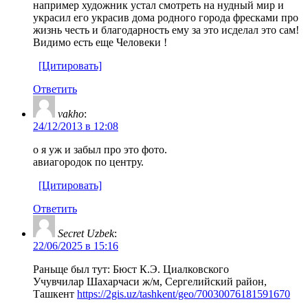
например художник устал смотреть на нудный мир и
украсил его украсив дома родного города фресками про
жизнь честь и благодарность ему за это исделал это сам!
Видимо есть еще Человеки !
[Цитировать]
Ответить
vakho
:
24/12/2013 в 12:08
о я уж и забыл про это фото.
авиагородок по центру.
[Цитировать]
Ответить
Secret Uzbek
:
22/06/2025 в 15:16
Раньще был тут: Бюст К.Э. Циалковского
​Учувчилар Шахарчаси ж/м, Сергелийский район,
Ташкент
https://2gis.uz/tashkent/geo/70030076181591670