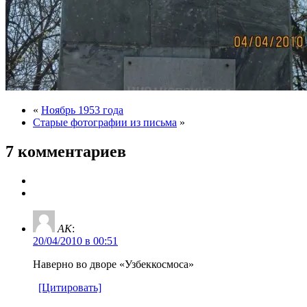
«
Ноябрь 1953 года
Старые фотографии из письма
»
7 комментариев
AK
:
20/04/2010 в 00:51
Наверно во дворе «Узбеккосмоса»
[Цитировать]