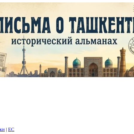
дки
|
EC