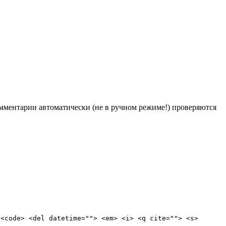
Комментарии автоматически (не в ручном режиме!) проверяются
 <code> <del datetime=""> <em> <i> <q cite=""> <s>