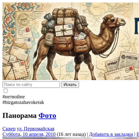
Искать
#нетвойне
#bizgatozahavokerak
Панорама
Фото
Сквер
ул. Первомайская
Суббота, 10 апреля, 2010
(16 лет назад)
|
Добавить в закладки
|