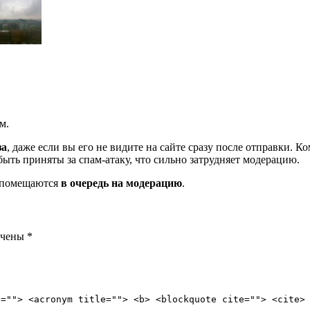
м.
за
, даже если вы его не видите на сайте сразу после отправки. 
ть приняты за спам-атаку, что сильно затрудняет модерацию.
и помещаются
в очередь на модерацию
.
ечены
*
e=""> <acronym title=""> <b> <blockquote cite=""> <cite>