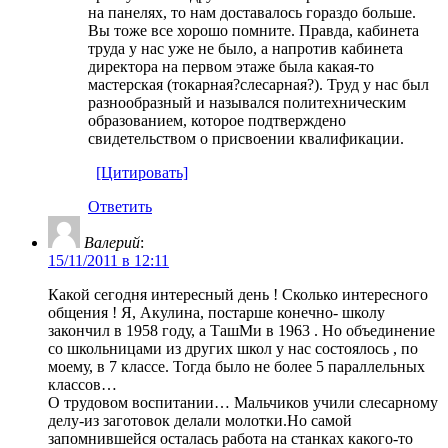
на панелях, то нам доставалось гораздо больше.
Вы тоже все хорошо помните. Правда, кабинета
труда у нас уже не было, а напротив кабинета
директора на первом этаже была какая-то
мастерская (токарная?слесарная?). Труд у нас был
разнообразный и назывался политехническим
образованием, которое подтверждено
свидетельством о присвоении квалификации.
[Цитировать]
Ответить
Валерий
:
15/11/2011 в 12:11
Какой сегодня интересный день ! Сколько интересного
общения ! Я, Акулина, постарше конечно- школу
закончил в 1958 году, а ТашМи в 1963 . Но объединение
со школьницами из других школ у нас состоялось , по
моему, в 7 классе. Тогда было не более 5 параллельных
классов…
О трудовом воспитании… Мальчиков учили слесарному
делу-из заготовок делали молотки.Но самой
запомнившейся осталась работа на станках какого-то