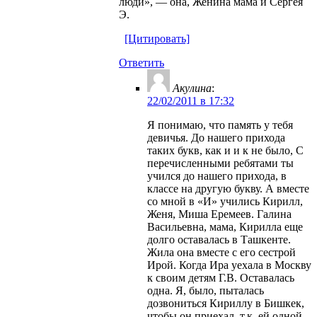
люди», — она, Женина мама и Сергея
Э.
[Цитировать]
Ответить
Акулина
:
22/02/2011 в 17:32
Я понимаю, что память у тебя
девичья. До нашего прихода
таких букв, как и и к не было, С
перечисленными ребятами ты
учился до нашего прихода, в
классе на другую букву. А вместе
со мной в «И» учились Кирилл,
Женя, Миша Еремеев. Галина
Васильевна, мама, Кирилла еще
долго оставалась в Ташкенте.
Жила она вместе с его сестрой
Ирой. Когда Ира уехала в Москву
к своим детям Г.В. Оставалась
одна. Я, было, пыталась
дозвониться Кириллу в Бишкек,
чтобы он приехал, т.к. ей одной