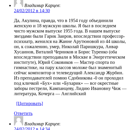
Владимир Карцев
:
24/02/2012 в 14:30
Да, Акулина, правда, что в 1954 году объединили
женскую и 18 мужскую школы. Я был в последнем
чисто мужском выпуске 1955 года. В нашем выпуске
звездами были Гарик Заиров, впоследствии профессор-
психиатр, женился на Жанне Арутюновой из 44 школы,
он, к сожалению, умер, Николай Паришкура, Анвар
Хусаинов, Виталий Черников и Борис Туренко (оба
впоследствии преподавали в Москве в Энергетическом
институте), Юрий Соковиков — Мастер спорта по
гимнастике, на пару классов моложе был знаменитый
сейчас композитор и телеведущий Александр Журбин.
Из преподавателей помню Сдобникова -0 он проходил
под кличкой «Бух» или «Бухарик» — все окрестные
заборы пестрели, Кампанцеву, Лидию Ивановну Чиж —
литература, Кочерга — Английский
[Цитировать]
Ответить
Владимир Карцев
:
24/02/2012 в 14:34