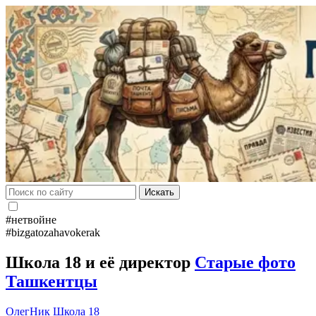
Искать
#нетвойне
#bizgatozahavokerak
Школа 18 и её директор
Старые фото
Ташкентцы
ОлегНик
Школа 18