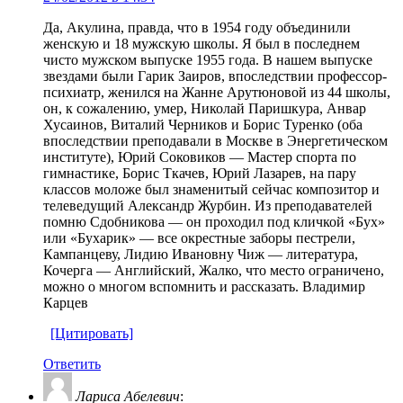
Да, Акулина, правда, что в 1954 году объединили
женскую и 18 мужскую школы. Я был в последнем
чисто мужском выпуске 1955 года. В нашем выпуске
звездами были Гарик Заиров, впоследствии профессор-
психиатр, женился на Жанне Арутюновой из 44 школы,
он, к сожалению, умер, Николай Паришкура, Анвар
Хусаинов, Виталий Черников и Борис Туренко (оба
впоследствии преподавали в Москве в Энергетическом
институте), Юрий Соковиков — Мастер спорта по
гимнастике, Борис Ткачев, Юрий Лазарев, на пару
классов моложе был знаменитый сейчас композитор и
телеведущий Александр Журбин. Из преподавателей
помню Сдобникова — он проходил под кличкой «Бух»
или «Бухарик» — все окрестные заборы пестрели,
Кампанцеву, Лидию Ивановну Чиж — литература,
Кочерга — Английский, Жалко, что место ограничено,
можно о многом вспомнить и рассказать. Владимир
Карцев
[Цитировать]
Ответить
Лариса Абелевич
: