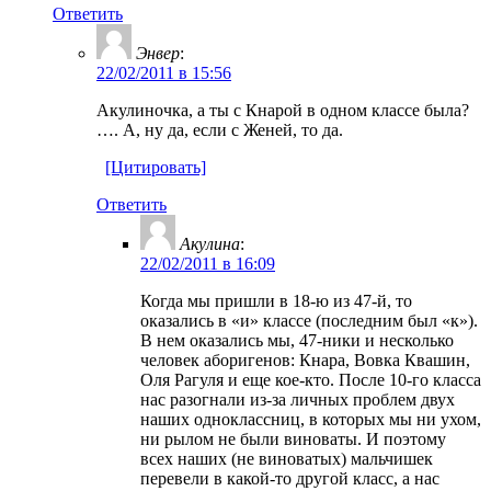
Ответить
Энвер
:
22/02/2011 в 15:56
Акулиночка, а ты с Кнарой в одном классе была?
…. А, ну да, если с Женей, то да.
[Цитировать]
Ответить
Акулина
:
22/02/2011 в 16:09
Когда мы пришли в 18-ю из 47-й, то
оказались в «и» классе (последним был «к»).
В нем оказались мы, 47-ники и несколько
человек аборигенов: Кнара, Вовка Квашин,
Оля Рагуля и еще кое-кто. После 10-го класса
нас разогнали из-за личных проблем двух
наших одноклассниц, в которых мы ни ухом,
ни рылом не были виноваты. И поэтому
всех наших (не виноватых) мальчишек
перевели в какой-то другой класс, а нас