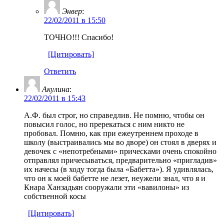
Энвер
:
22/02/2011 в 15:50
ТОЧНО!!! Спасибо!
[Цитировать]
Ответить
Акулина
:
22/02/2011 в 15:43
А.Ф. был строг, но справедлив. Не помню, чтобы он
повысил голос, но пререкаться с ним никто не
пробовал. Помню, как при ежеутреннем проходе в
школу (выстраивались мы во дворе) он стоял в дверях и
девочек с «непотребными» прическами очень спокойно
отправлял причесываться, предварительно «пригладив»
их начесы (в ходу тогда была «Бабетта»). Я удивлялась,
что он к моей бабетте не лезет, неужели знал, что я и
Кнара Ханзадьян сооружали эти «вавилоны» из
собственной косы
[Цитировать]