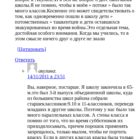
школы.Я не помню, чтобы в моём » потоке » было так
много классов.Косвенно это может свидетельствовать о
том, как одновременно пошли в школу дети »
потомственных » ташкентцев и дети оставшихся
эвакуированных во время войны.Это отдельная тема,
достойная особого внимания. Когда мы учились, то в
этом смысле ничего друг о друге не знали
[Цитировать]
Ответить
акулина
:
14/11/2011 в 23:51
Вы, наверное, постарше. Я школу закончила в 65-
м.это был 3-й выпуск объединенной школы, куда
из большинства школ района собрали
старшеклассников:9.10 и 11-классников, переведя
младших в другие школы. Поэтому у нас было так
много параллельных классов. А стены класса я
помню от того, что во время субботников их
приходилосьмыть, причем порошок применять
запрещалось, только мылом, чтобы не портить
краску. Если в других классах краска была только