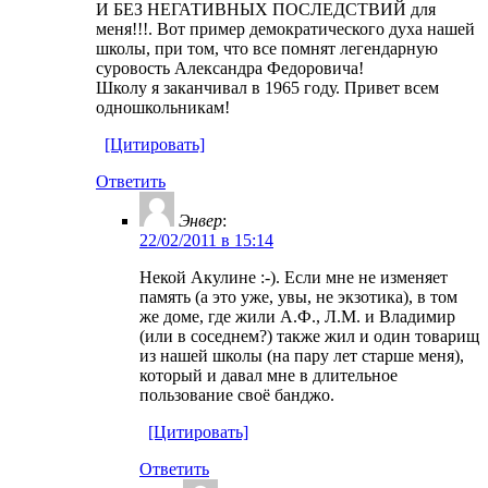
И БЕЗ НЕГАТИВНЫХ ПОСЛЕДСТВИЙ для
меня!!!. Вот пример демократического духа нашей
школы, при том, что все помнят легендарную
суровость Александра Федоровича!
Школу я заканчивал в 1965 году. Привет всем
одношкольникам!
[Цитировать]
Ответить
Энвер
:
22/02/2011 в 15:14
Некой Акулине :-). Если мне не изменяет
память (а это уже, увы, не экзотика), в том
же доме, где жили А.Ф., Л.М. и Владимир
(или в соседнем?) также жил и один товарищ
из нашей школы (на пару лет старше меня),
который и давал мне в длительное
пользование своё банджо.
[Цитировать]
Ответить