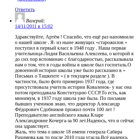
Ответить
Валерий
:
14/11/2011 в 15:02
Здравствуйте, Артём ! Спасибо, что ещё раз напомнили
о нашей школе . Я- из ныне живущих «старожилов »
поступил в первый класс в 1948 году . Наша первая
учительница-Лидия Васильевна Алексеева, о которой я
до сих пор вспоминаю с благодарностью, рассказывала
нам о том, что в годы войны в школе был госпиталь.О
довоенной истории школы уже было рассказано в »
Письмах о Ташкенте » ( в текущем разделе ). В
частности, было фото примерно 1937 года, где
присутствовала учитель истории Коваленок- у нас она
потом преподавала Конституцию СССР.То есть, как
минимум, в 1937 году школа уже была. По письмам
бывших учеников знаю, что директор Александр
Фёдорович Сдобников прожил почти 100 лет !
Преподавателю английского языка Кларе
Александровне Кочерга-за 90 лет.Надеюсь, что и сейчас
она здравствует.
Жаль, что тема о школе 18 имени генерала Сабира
Рахимова как то после 2010 года угасла.Всё надеюсь