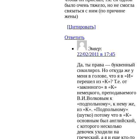
было очень тяжело, но не смогла
связаться с ним (по причине
жены)
[Цитировать]
Ответить
Энвер
:
22/02/2011 в 17:45
Да, ты права — буквенный
сикилироз. Но откуда же у
меня в голове, что я в «И»
перешел из «К»? Т.е. от
«законного» в «К»
немецкого, преподаваемого
В.И.Волковым к
«подпольному», к нему же,
из «К». «Подпольному»
(шутко) потому что в «К»
основным был английский,
с которого несколько
девочек уходили на
греческий, а я и еще кто-то