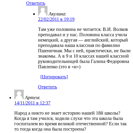
Ответить
Акулина
:
22/02/2011 в 19:19
Там уже половина не читается. В.И. Волков
преподавал и у нас. Половина класса учила
немецкий, а другая — английский, который
преподавала наша классная по фамилии
Пшеничная. Мы с ней, практически, не были
знакомы. А в 9 и 10 классах нашей классной
руководительницей была Галина Федоровна
Павленко (это в «и»)
[Цитировать]
Ответить
Артем
:
14/11/2011 в 12:37
Народ а никто не знает историю нашей 18й школы?
Когда я там учился, ходили слухи что эта школа была
госпиталем во время великой отечественной? Если так
то тогда когда она была построена?