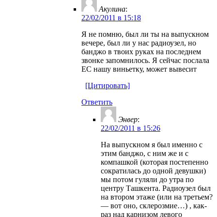
Акулина
:
22/02/2011 в 15:18
Я не помню, был ли ты на выпускном
вечере, был ли у нас радиоузел, но
банджо в твоих руках на последнем
звонке запомнилось. Я сейчас послала
ЕС нашу виньетку, может вывесит
[Цитировать]
Ответить
Энвер
:
22/02/2011 в 15:26
На выпускном я был именно с
этим банджо, с ним же и с
компашкой (которая постепенно
сократилась до одной девушки)
мы потом гуляли до утра по
центру Ташкента. Радиоузел был
на втором этаже (или на третьем?
— вот оно, склерозмие…) , как-
раз над карнизом левого