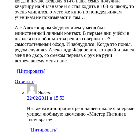
когда в начале февраля 61-го наша семья получила
квартиру на Чиланзаре и я стал ходить в 103-ю школу, то
очень удивился, отчего же кино по понедельникам
ученикам не показывают и там…
А с Александром Фёдоровичем у меня был
единственный личный контакт. В первые дни учёбы в
школе я из любопытства решил совершить её
самостоятельный обход. И заблудился! Когда это понял,
рядом случился Александр Фёдорович, который и вывел
меня во двор, со смехом передав с рук на руки
встречавшему меня папе.
[Цитировать]
Ответить
Энвер
:
22/02/2011 в 15:53
На таком кинопросмотре в нашей школе я впервые
увидел любимую ккомедию «Мистер Питкин в
тылу врага»
[Цитировать]