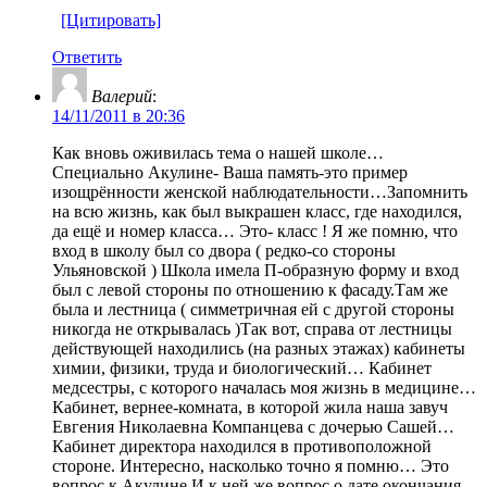
[Цитировать]
Ответить
Валерий
:
14/11/2011 в 20:36
Как вновь оживилась тема о нашей школе…
Специально Акулине- Ваша память-это пример
изощрённости женской наблюдательности…Запомнить
на всю жизнь, как был выкрашен класс, где находился,
да ещё и номер класса… Это- класс ! Я же помню, что
вход в школу был со двора ( редко-со стороны
Ульяновской ) Школа имела П-образную форму и вход
был с левой стороны по отношению к фасаду.Там же
была и лестница ( симметричная ей с другой стороны
никогда не открывалась )Так вот, справа от лестницы
действующей находились (на разных этажах) кабинеты
химии, физики, труда и биологический… Кабинет
медсестры, с которого началась моя жизнь в медицине…
Кабинет, вернее-комната, в которой жила наша завуч
Евгения Николаевна Компанцева с дочерью Сашей…
Кабинет директора находился в противоположной
стороне. Интересно, насколько точно я помню… Это
вопрос к Акулине.И к ней же вопрос о дате окончания