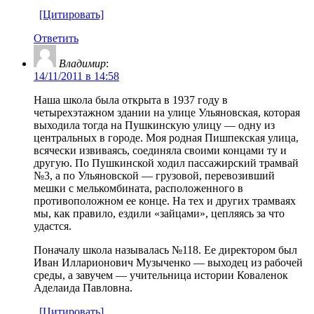
[Цитировать]
Ответить
Владимир
:
14/11/2011 в 14:58
Наша школа была открыта в 1937 году в
четырехэтажном здании на улице Ульяновская, которая
выходила тогда на Пушкинскую улицу — одну из
центральных в городе. Моя родная Пишпекская улица,
всячески извиваясь, соединяла своими концами ту и
другую. По Пушкинской ходил пассажирский трамвай
№3, а по Ульяновской — грузовой, перевозивший
мешки с мелькомбината, расположенного в
противоположном ее конце. На тех и других трамваях
мы, как правило, ездили «зайцами», цепляясь за что
удастся.
Поначалу школа называлась №118. Ее директором был
Иван Илларионович Музыченко — выходец из рабочей
среды, а завучем — учительница истории Коваленок
Аделаида Павловна.
[Цитировать]