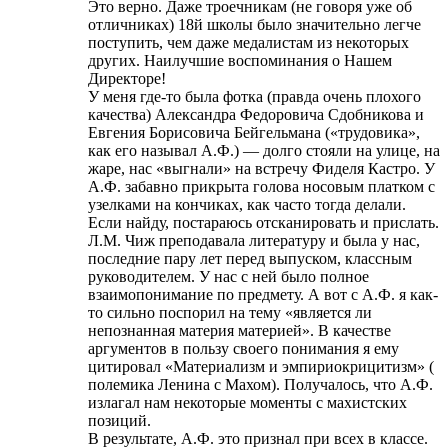
Это верно. Даже троечникам (не говоря уже об
отличниках) 18й школы было значительно легче
поступить, чем даже медалистам из некоторых
других. Наилучшие воспоминания о Нашем
Директоре!
У меня где-то была фотка (правда очень плохого
качества) Александра Федоровича Сдобникова и
Евгения Борисовича Бейгельмана («трудовика»,
как его называл А.Ф.) — долго стояли на улице, на
жаре, нас «выгнали» на встречу Фиделя Кастро. У
А.Ф. забавно прикрыта голова носовым платком с
узелками на кончиках, как часто тогда делали.
Если найду, постараюсь отсканировать и прислать.
Л.М. Чиж преподавала литературу и была у нас,
последние пару лет перед выпуском, классным
руководителем. У нас с ней было полное
взаимопонимание по предмету. А вот с А.Ф. я как-
то сильно поспорил на тему «является ли
непознанная материя материей». В качестве
аргументов в пользу своего понимания я ему
цитировал «Материализм и эмпириокрицитизм» (
полемика Ленина с Махом). Получалось, что А.Ф.
излагал нам некоторые моменты с махистских
позиций.
В результате, А.Ф. это признал при всех в классе.