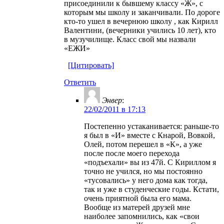
присоединили к бывшему классу «Ж», с
которым мы школу и заканчивали. По дороге
кто-то ушел в вечернюю школу , как Кирилл
Валентини, (вечерники учились 10 лет), кто
в музучилище. Класс свой мы назвали
«ЕЖИ»
[Цитировать]
Ответить
Энвер
:
22/02/2011 в 17:13
Постепенно устаканивается: раньше-то
я был в «И» вместе с Кнарой, Вовкой,
Олей, потом перешел в «К», а уже
после после моего перехода
«подъехали» вы из 47й. С Кириллом я
точно не учился, но мы постоянно
«тусовались» у него дома как тогда,
так и уже в студенческие годы. Кстати,
очень приятной была его мама.
Вообще из матерей друзей мне
наиболее запомнились, как «свои