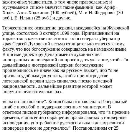
зажиточных ташкентцев, в том числе православных и
мусульман: в списке значатся такие фамилии, как Ариф-
Ходжа Азис-Ходжинов (100 рублей), М. и Н. Федоровы (30
руб.), Е. Ильин (25 руб.) и другие.
Торжественное освящение церкви, находящейся на Жуковской
улице, состоялось 3 октября 1899 года. Приглашенный на
торжество в качестве почетного гостя генерал-губернатор
края Сергей Духовский весьма отрицательно отнесся к тому
факту, что все богослужение совершалось на немецком языке.
В письме директору Департамента духовных дел
иностранных исповеданий он просил дать указание, чтобы “в
дальнейшем в лютеранской церкви богослужение
производилось не иначе как на русском языке”, ибо “я не
признаю удобным допустить, чтобы при посредстве
лютеранской церкви здесь свивалось гнездо немецкой
национальности, дальнейшее развитие которой может
получить нежелательные раз-
меры и направление”. Копия была отправлена в Генеральный
штаб с просьбой о поддержке военным министром. В
ответном письме губернатор информировался, что “в прежние
времена, в опасении совращения православных в иноверные
исповедания, употребление русского языка в делах религии
иноверцев вовсе не допускалось”. Постановлением от 25