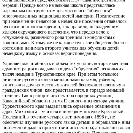
мерами. Прежде всего начальная школа представлялась
идеальным инструментом для массового “обрусения”
многочисленных национальностей империи. Предпочтение
при назначении педагогов в немецкие поселения отдавалось
русским по происхождению, как правило, не владевшим
языком окружающего населения, что нередко вело к
отчуждению, различного рода трениям и конфликтам с
колонистами. К тому же не каждое сельское общество было в
состоянии нанимать второго учителя для обучения детей
немецкому языку и основам вероисповедания.
Удивляет масштабность и объем тех усилий, которые местная
администрация вкладывала в дело “обрусения” нескольких
тысяч немцев в Туркестанском крае. При этом тотальное
незнание русского языка миллионами казахов, узбеков,
киргизов и других местных жителей беспокоило военных и
гражданских чинов, как представляется, в гораздо меньшей
степени. Так в рапорте инспектора народных училищ
Закаспийской области на имя Главного инспектора училищ
Туркестанского края выдвигались серьезные обвинения в
адрес Михаэлиса – учителя в немецком поселке Крестовый.
Последний в течение четырех лет, начиная с 1896 г., не
обеспечил изучение русского языка детьми и обращался к ним
по-немецки даже в присутствии инспектора, а также позволял
использовать училище как молельный дом. Показателен