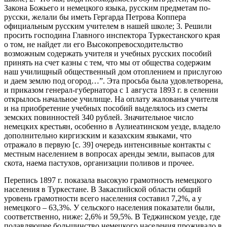
Закона Божьего и немецкого языка, русским предметам по-
русски, желали бы иметь Гергарда Петрова Коппера
официальным русским учителем в нашей школе; 3. Решили
просить господина Главного инспектора Туркестанского края
о том, не найдет ли его Высокопревосходительство
возможным содержать учителя и учебных русских пособий
принять на счет казны с тем, что мы от общества содержим
наш училищный общественный дом отоплением и прислугою
и даем землю под огород…”. Эта просьба была удовлетворена,
и приказом генерал-губернатора с 1 августа 1893 г. в селении
открылось начальное училище. На оплату жалованья учителя
и на приобретение учебных пособий выделялось из сметы
земских повинностей 340 рублей. Значительное число
немецких крестьян, особенно в Аулиеатинском уезде, владело
дополнительно киргизским и казахским языками, что
отражало в первую [с. 39] очередь интенсивные контакты с
местным населением в вопросах аренды земли, выпасов для
скота, наема пастухов, организации поливов и прочее.
Перепись 1897 г. показала высокую грамотность немецкого
населения в Туркестане. В Закаспийской области общий
уровень грамотности всего населения составил 7,2%, а у
немецкого – 63,3%. У сельского населения показатели были,
соответственно, ниже: 2,6% и 59,5%. В Теджинском уезде, где
подавляющее большинство немецкого населения проживало в