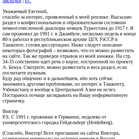
закладки
|
EC
Уважаемый Евгений,
спасибо за интерес, проявленный к моей реплике. Высылаю
раздел о конфессиональном и образовательном состоянии
немногочисленной диаспоры немцев Туркестана до 1917 г. Я
сам проживал до 1991 г. в Джамбуле, несколько недель в конце
80-х работал в республиканском архиве ЦГА УзССР в
Ташкенте, готовя диссертацию. Ниже следует описание
некоторых фотографий – возможно, что-то можно разместить
на сайте. Так же приведен отрывок из моей книжки. На стр.
34-35 собственно идет речь о кирхе, построенной по проекту
А. Бенуа. Смотрите, можно разместить и весь раздел, если
посчитаете нужным.
Буду рад общению и в дальнейшем, ибо хоть сейчас
занимаюсь другими проблемами, но интерес к Ташкенту,
Узбекистану и вообще к Центральной Азии не исчез.
Постараюсь почаще заглядывать на Вашу информативную
страничку.
Виктор
P.S. С 1991 г. проживаю в Германии, недалеко от
университетского городка Гейдельберг (Heidelberg).
(Спасибо, Виктор! Всех приглашаю на сайты Виктора,
содержащие материалы по истории немцев в России —