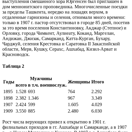
выступления смешанного хора Юргенсен был приглашен в
дом меннонитского проповедника. Многочисленные поездки
за пределы Ташкента, нередко на лошадях верхом, в
отдаленные гарнизоны и селения, отнимали много времени:
только в 1907 г. пастор отсутствовал в городе 85 дней, посетив
за это время поселения Константиновку, Акджар (Степное) и
Орловку, города Чимкент, Аулиеату, Коканд, Маргелан,
Андижан, Джизак, Самарканд, Катта-Курган, Бухару,
Чарджуй, селения Крестовка и Саратовка II Закаспийской
области, Мерв, Кушку, Серахс, Ашхабад, Кизил-Арват и
Красноводск.
Таблица 2
Мужчины
Годы
Женщины
Итого
всего
в т.ч. военнослуж.
1895
1.528
693
764
2.292
1898
2.382
1.346
967
3.349
1907
2.424
599
1.605
4.029
1909
3.550
885
2.480
6.030
Рост числа верующих привел к открытию в 1901 г.
филиальных приходов в гг. Ашхабаде и Самарканде, а в 1907