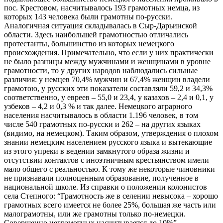
пос. Крестовом, насчитывалось 193 грамотных немца, из
которых 143 человека были грамотны по-русски.
Аналогичная ситуация складывалась в Сыр-Дарьинской
области. Здесь наибольшей грамотностью отличались
протестанты, большинство из которых немецкого
происхождения. Примечательно, что если у них практически
не было разницы между мужчинами и женщинами в уровне
грамотности, то у других народов наблюдались сильные
различия: у немцев 70,4% мужчин и 67,4% женщин владели
грамотою, у русских эти показатели составляли 59,2 и 34,3%
соответственно, у евреев – 55,0 и 23,4, у казахов – 2,4 и 0,1, у
узбеков – 4,2 и 0,3 % и так далее. Немецкого аграрного
населения насчитывалось в области 1.196 человек, в том
числе 540 грамотных по-русски и 262 – на других языках
(видимо, на немецком). Таким образом, утверждения о плохом
знании немецким населением русского языка и вытекающие
из этого упреки в ведении замкнутого образа жизни и
отсутствии контактов с иноэтничным крестьянством имели
мало общего с реальностью. К тому же некоторые чиновники
не признавали полноценным образование, полученное в
национальной школе. Из справки о положении колонистов
села Степного: “Грамотность же в селении невысока – хорошо
грамотных всего имеется не более 25%, большая же часть или
малограмотны, или же грамотны только по-немецки.
Совершенно неграмотных насчитывается до 10%”.