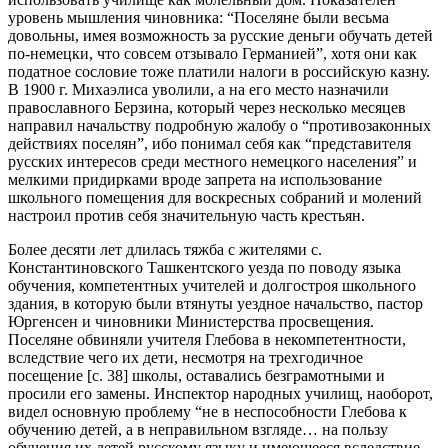
уровень мышления чиновника: “Поселяне были весьма
довольны, имея возможность за русские деньги обучать детей
по-немецки, что совсем отзывало Германией”, хотя они как
податное сословие тоже платили налоги в российскую казну.
В 1900 г. Михаэлиса уволили, а на его место назначили
православного Берзина, который через несколько месяцев
направил начальству подробную жалобу о “противозаконных
действиях поселян”, ибо понимал себя как “представителя
русских интересов среди местного немецкого населения” и
мелкими придирками вроде запрета на использование
школьного помещения для воскресных собраний и молений
настроил против себя значительную часть крестьян.
Более десяти лет длилась тяжба с жителями с.
Константиновского Ташкентского уезда по поводу языка
обучения, компетентных учителей и долгостроя школьного
здания, в которую были втянуты уездное начальство, пастор
Юргенсен и чиновники Министерства просвещения.
Поселяне обвиняли учителя Глебова в некомпетентности,
вследствие чего их дети, несмотря на трехгодичное
посещение [с. 38] школы, оставались безграмотными и
просили его замены. Инспектор народных училищ, наоборот,
видел основную проблему “не в неспособности Глебова к
обучению детей, а в неправильном взгляде… на пользу
обучения их детей русскому языку и имеющееся вследствие