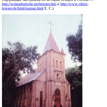
http://wolgadeutsche.net/krieger.htm
и
http://www.viktor-
krieger.de/html/russian.html
Е. С.)