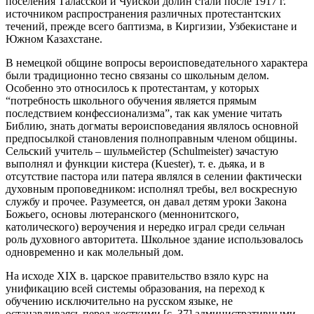
поселения Таласской и Чуйской долин стали после 1917 г.
источником распространения различных протестантских
течений, прежде всего баптизма, в Киргизии, Узбекистане и
Южном Казахстане.
В немецкой общине вопросы вероисповедательного характера
были традиционно тесно связаны со школьным делом.
Особенно это относилось к протестантам, у которых
“потребность школьного обучения является прямым
последствием конфессионализма”, так как умение читать
Библию, знать догматы вероисповедания являлось основной
предпосылкой становления полноправным членом общины.
Сельский учитель – шульмейстер (Schulmeister) зачастую
выполнял и функции кистера (Kuester), т. е. дьяка, и в
отсутствие пастора или патера являлся в селении фактически
духовным проповедником: исполнял требы, вел воскресную
службу и прочее. Разумеется, он давал детям уроки Закона
Божьего, основы лютеранского (меннонитского,
католического) вероучения и нередко играл среди сельчан
роль духовного авторитета. Школьное здание использовалось
одновременно и как молельный дом.
На исходе XIX в. царское правительство взяло курс на
унификацию всей системы образования, на переход к
обучению исключительно на русском языке, не
останавливаясь перед жесткими [с. 37] административными