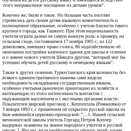
этого неправильное посещение их детьми уроков”.
Конечно же, были и такие. Но большая часть поселян
стремилась дать своим детям языковую компетентность и
полноценное образование, особенно с учетом близости такого
крупного города, как Ташкент. При этом национальность
учителя играла далеко не самую важную роль: к примеру, на
сельском сходе, состоявшемся 17 ноября 1905 г., из 122
домохозяев, имевших право голоса, 86 ходатайствовали об
окончании постройки казенного здания для школы в селении
и о замене нового учителя Шмидта другим, “который мог бы
успешно обучать детей русскому и немецкому языкам”.
Также в других селениях Туркестанского края колонисты без
всякого административного нажима сами видели
необходимость овладевания государственным языком,
особенно учитывая рыночную ориентацию их хозяйств и
вытекающую из этого интенсивность контактов с
окружающим населением и с местными органами власти.
Показателен мирской приговор с. Кеппенталь (Романовка) от
3 января 1893 г. с прошением об открытии русской школы на
базе имевшейся церковно-приходской: “…1. Нашей сельской
меннонитской школы учитель Гергард Петров Коппер
выдержал экзамены на звание народного учителя в русской
школе; 2. Что мы, видя необходимость обучать детей, кроме