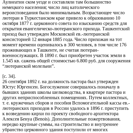
Аулиеатин ском уезде и составляли там большинство
немецкого населения; число лиц католического
вероисповедания было минимальным. Возрастающее число
лютеран в Туркестанском крае привело к образованию 10
октября 1877 г. церковного совета по изысканию средств для
открытия евангелическо-лютеранского прихода. Ташкентский
приход был утвержден Московской ев.-лютеранской
консисторией 12 января 1885 года. Число прихожан на тот
момент времени оценивалось в 300 человек, в том числе 176
проживающих в Ташкенте, не считая лютеран-
военнослужащих. В 1890 г. был приобретен участок земли в
1.545 кв. сажень общей стоимостью 6.800 руб. для сооружения
“лютеранской молельни”.
[c. 34].
26 сентября 1892 г. на должность пастора был утвержден
Юстус Юргенсен. Богослужение совершалось поначалу в
бывших зданиях школы шелководства, в квартире пастора и
других неприспособленных помещениях. Путем коллектных,
т. е. кружечных сборов и пособия Вспомогательной кассы ев.-
лютеранских приходов в России удалось в 1896 г. приступить
к возведению кирхи по проекту свободного архитектора
Алексея Бенуа (Benois). Дополнительные пожертвования,
нередко крупные суммы, на строительство и внутреннее
убранство церковного здания поступили от многих