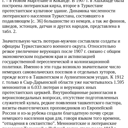
г. – в Новом Маргелане и Коканде. В 1907 г. в Ашхабаде была
построена лютеранская кирха, второе в Туркестане
протестантское культовое здание. Динамика численности
лютеранского населения Туркестана, состоявшего в
подавляющем [с. 36] большинстве из немцев, а так же финнов,
шведов, эстонцев, датчан и других народов, представлена в
табл. 2.
Значительную часть лютеран-мужчин составляли солдаты и
офицеры Туркестанского военного округа. Относительно
резкое увеличение верующих после 1907 г. связано с общим
экономическим подъемом края и активизацией
государственной переселенческой и колонизационной
политики. Именно в эти годы возникло значительное число
немецких самовольческих поселков и отдельных хуторов,
прежде всего в Ташкентском и Аулиеатинском уездах. К 1912
г. только в Сыр-Дарьинской области уже насчитывалось 1.595
меннонитов и 6.033 лютеран и верующих иных
протестантских церквей. Внутриобщинные разногласия в
вероисповедальных вопросах, отсутствие подготовленных
служителей культа, редкие появления ташкентского пастора,
визиты евангелических проповедников из Европейской
России и из-за рубежа создали благодатную почву среди
немецкого населения края для, говоря языком того времени,
“отпадения в сектантство”. Меннонитские и лютеранские