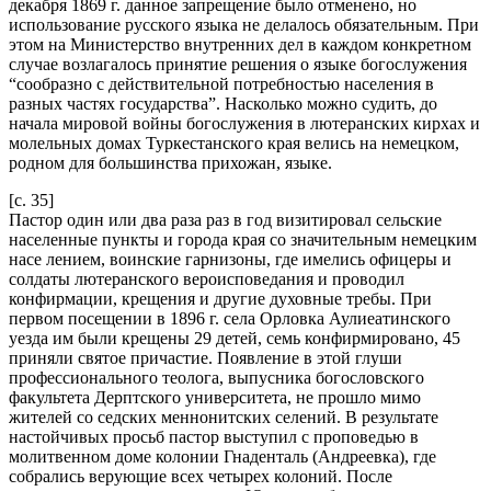
декабря 1869 г. данное запрещение было отменено, но
использование русского языка не делалось обязательным. При
этом на Министерство внутренних дел в каждом конкретном
случае возлагалось принятие решения о языке богослужения
“сообразно с действительной потребностью населения в
разных частях государства”. Насколько можно судить, до
начала мировой войны богослужения в лютеранских кирхах и
молельных домах Туркестанского края велись на немецком,
родном для большинства прихожан, языке.
[c. 35]
Пастор один или два раза раз в год визитировал сельские
населенные пункты и города края со значительным немецким
насе лением, воинские гарнизоны, где имелись офицеры и
солдаты лютеранского вероисповедания и проводил
конфирмации, крещения и другие духовные требы. При
первом посещении в 1896 г. села Орловка Аулиеатинского
уезда им были крещены 29 детей, семь конфирмировано, 45
приняли святое причастие. Появление в этой глуши
профессионального теолога, выпусника богословского
факультета Дерптского университета, не прошло мимо
жителей со седских меннонитских селений. В результате
настойчивых просьб пастор выступил с проповедью в
молитвенном доме колонии Гнаденталь (Андреевка), где
собрались верующие всех четырех колоний. После