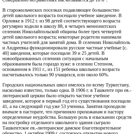
В старожильческих поселках подавляющее большинство
детей школьного возраста посещали учебное заведение. В
Орловке в 1912 г. из 98 детей соответствующего возраста
регулярно ходили в школу 88, в четырех меннонитских
селениях Николайпольской общины более трех четвертей
детей школьного возраста; некоторые родители нанимали
частных учителей для занятий дома. В селениях Николайполь
и Андреевка функционировали русские частные учебные [с.
40] заведения, которые посещали 39 и 25 детей. В
новообразованных селениях ситуация с начальным
образованием была гораздо хуже: в селении Степном,
основанном в 1911 г., из 151 ребенка школьного возраста
насчитывалось только 90 учащихся, или около 60%.
Городских национальных школ имелось по всему Туркестану,
насколько известно, только одна. В 1906 г. в Ташкенте при ев.-
лютеранской церкви было открыто частное учебное
заведение, которое в первый год его существования посещали
41, а на следующий год уже 53 ученика. Занятия проходили
вначале в пасторате, что причиняло прихожанам и пастору
определенные неудобства. Большую роль в изыскании средств
на постройку отдельного школьного здания сыграло
Ташкентское ев.-лютеранское дамское благотворительное
общество. 1 октября 1909 г. состоялось открытие нового