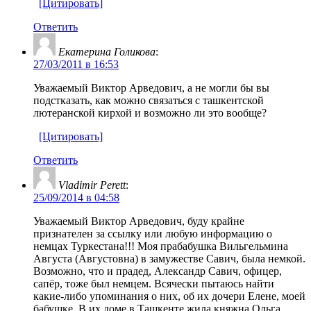
[Цитировать]
Ответить
Екатерина Голикова
:
27/03/2011 в 16:53
Уважаемый Виктор Арведович, а не могли бы вы
подстказать, как можно связаться с ташкентской
лютеранской кирхой и возможно ли это вообще?
[Цитировать]
Ответить
Vladimir Perett
:
25/09/2014 в 04:58
Уважаемый Виктор Арведович, буду крайне
признателен за ссылку или любую информацию о
немцах Туркестана!!! Моя прабабушка Вильгельмина
Августа (Августовна) в замужестве Савич, была немкой.
Возможно, что и прадед, Александр Савич, офицер,
сапёр, тоже был немцем. Всячески пытаюсь найти
какие-либо упоминания о них, об их дочери Елене, моей
бабушке. В их доме в Ташкенте жила княжна Ольга