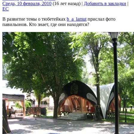
Среда, 10 февраля, 2010
(16 лет назад)
|
Добавить в закладки
|
EC
В развитие темы о тюбетейках
b_a_lamut
прислал фото
павильонов. Кто знает, где они находятся?