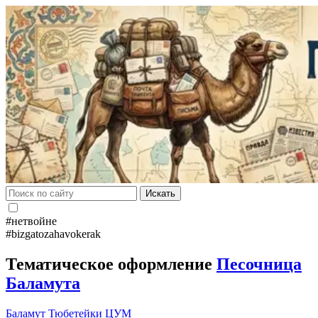
Искать
#нетвойне
#bizgatozahavokerak
Тематическое оформление
Песочница
Баламута
Баламут
Тюбетейки
ЦУМ