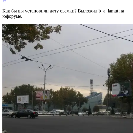
EC
Как бы вы установили дату съемки? Выложил b_a_lamut на
юфоруме.