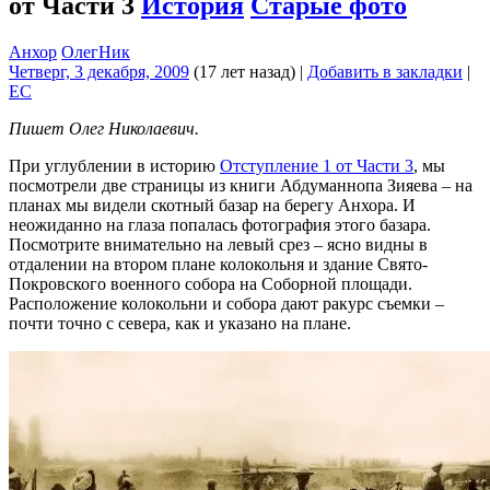
от Части 3
История
Старые фото
Анхор
ОлегНик
Четверг, 3 декабря, 2009
(17 лет назад)
|
Добавить в закладки
|
EC
Пишет Олег Николаевич.
При углублении в историю
Отступление 1 от Части 3
, мы
посмотрели две страницы из книги Абдуманнопа Зияева – на
планах мы видели скотный базар на берегу Анхора. И
неожиданно на глаза попалась фотография этого базара.
Посмотрите внимательно на левый срез – ясно видны в
отдалении на втором плане колокольня и здание Свято-
Покровского военного собора на Соборной площади.
Расположение колокольни и собора дают ракурс съемки –
почти точно с севера, как и указано на плане.