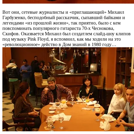
Вот они, сетевые журналисты и «приглашающий» Михаил
Гарбузенко, бесподобный рассказчик, сыпавший байками и
легендами «из прошлой жизни», так приятно, было с кем
повспоминать популярного гитариста 70-х Чеснокова,
Скифов. Оказвается Михаил был создатлем слайд-шоу клипов
под музыку Pink Floyd, я вспомнил, как мы ходили на это
«революционное» действо в Дом знаний в 1980 году…