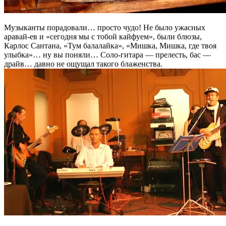
Музыканты порадовали… просто чудо! Не было ужасных
аравай-ев и «сегодня мы с тобой кайфуем», были блюзы,
Карлос Сантана, «Тум балалайка», «Мишка, Мишка, где твоя
улыбка»… ну вы поняли… Соло-гитара — прелесть, бас —
драйв… давно не ощущал такого блаженства.