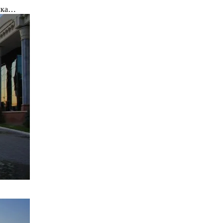
имка…