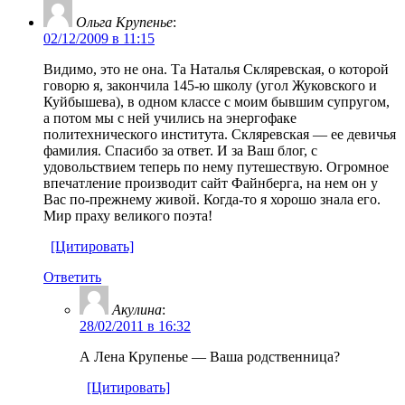
Ольга Крупенье
:
02/12/2009 в 11:15
Видимо, это не она. Та Наталья Скляревская, о которой
говорю я, закончила 145-ю школу (угол Жуковского и
Куйбышева), в одном классе с моим бывшим супругом,
а потом мы с ней учились на энергофаке
политехнического института. Скляревская — ее девичья
фамилия. Спасибо за ответ. И за Ваш блог, с
удовольствием теперь по нему путешествую. Огромное
впечатление производит сайт Файнберга, на нем он у
Вас по-прежнему живой. Когда-то я хорошо знала его.
Мир праху великого поэта!
[Цитировать]
Ответить
Акулина
:
28/02/2011 в 16:32
А Лена Крупенье — Ваша родственница?
[Цитировать]