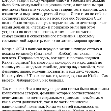
которой везде и всюду «первое лицо» в Узбекистане должно
было быть «титульной» национальности, а вот вторым при
нем может быть кто угодно, хоть татарин, хоть армянин, хоть,
извините за выражение, русский еврей. И это само по себе не
составляет проблемы, ибо на всех уровнях Узбекской ССР
полно было «вторых лиц», которые на самом деле заправляли
всеми делами за «первых» и прекрасно были при этом
устроены во всех отношениях, в том числе по части
самоуважения и общественного признания. Проблему
составлял мой характер, или, если хотите, мировоззрение.
Когда в ФТИ я написал первую в жизни научную статью и
показал ее завлабу (был такой — Юабов), тот сказал — ну,
неплохо. Поправь вот здесь, вот здесь и поставь подписи.
Какие подписи? Ну, много для молодого не надо, давай по
минимуму — академик такой-то, доктор наук такой-то, мою
фамилию, ладно, можешь поставить, и еще двух узбеков.
Каких узбеков? Таких же как ты, молодых, сказал Юабов. Сам
выбери. Лаборатория у нас большая.
Так и пошло. Эта и последующие мои статьи были подписаны
коллективом авторов, фамилии которых соответствовали
неписанным, но почти сакральным правилам, незыблемым
как в части должностей, так и по части ленинской
национальной политики. Когда же статей накопилось на
диссертацию, то уже не бухарский еврей Юабов, а сам