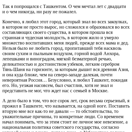
Так я попрощался с Ташкентом. О чем мечтал лет с двадцати
и о чем никогда, ни разу не пожалел.
Конечно, я любил этот город, который знал во всех закоулках,
в котором не просто вырос, но сложился и образовался во всех
составляющих своего существа, в котором прошла вся
странная и чудесная молодость, в котором жило и умерло
множество воспитавших меня людей, прежде всех мама и дед.
Нельзя было не любить город, пропитавший тебя насквозь
своим сухим и пыльным воздухом, горной водой Анхора,
лепешками и виноградом, мягкой безматерной речью,
деликатностью и достоинством узбеков, легким серебром
Тянь-Шаня на горизонте, за которым дышит вся древняя Азия,
и она куда ближе, чем на северо-западе далекая, почти
невероятная Россия… Безусловно, я любил Ташкент, покидая
его. Но, уезжая насовсем, был счастлив, хотя не знал и
представить не мог, что ждет нас с семьей в Москве.
А дело было в том, что все сорок лет, срок весьма серьезный, я
прожил в Ташкенте, что называется, на одной ноге. Поставить
вторую мне все как-то не давали — то обстоятельства, то
уважительные причины, то конкретные люди. Со временем
начал понимать, что за этим стоит не личное мое невезение, а
национальная политика советского государства, согласно