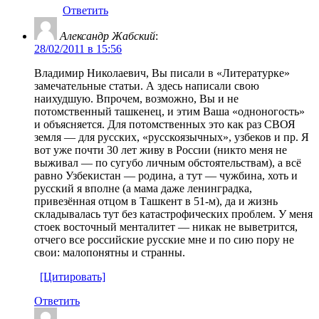
Ответить
Александр Жабский
:
28/02/2011 в 15:56
Владимир Николаевич, Вы писали в «Литературке»
замечательные статьи. А здесь написали свою
наихудшую. Впрочем, возможно, Вы и не
потомственный ташкенец, и этим Ваша «одноногость»
и объясняется. Для потомственных это как раз СВОЯ
земля — для русских, «русскоязычных», узбеков и пр. Я
вот уже почти 30 лет живу в России (никто меня не
выживал — по сугубо личным обстоятельствам), а всё
равно Узбекистан — родина, а тут — чужбина, хоть и
русский я вполне (а мама даже ленинградка,
привезённая отцом в Ташкент в 51-м), да и жизнь
складывалась тут без катастрофических проблем. У меня
стоек восточный менталитет — никак не выветрится,
отчего все российские русские мне и по сию пору не
свои: малопонятны и странны.
[Цитировать]
Ответить