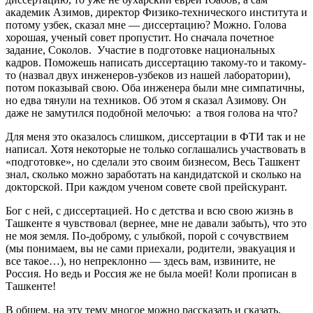
академик Азимов, директор Физико-технического института и
потому узбек, сказал мне — диссертацию? Можно. Голова
хорошая, ученый совет пропустит. Но сначала почетное
задание, Соколов. Участие в подготовке национальных
кадров. Поможешь написать диссертацию такому-то и такому-
то (назвал двух инженеров-узбеков из нашей лаборатории),
потом показывай свою. Оба инженера были мне симпатичны,
но едва тянули на техников. Об этом я сказал Азимову. Он
даже не замутился подобной мелочью: а твоя голова на что?
Для меня это оказалось слишком, диссертации в ФТИ так и не
написал. Хотя некоторые не только соглашались участвовать в
«подготовке», но сделали это своим бизнесом, Весь Ташкент
знал, сколько можно заработать на кандидатской и сколько на
докторской. При каждом ученом совете свой прейскурант.
Бог с ней, с диссертацией. Но с детства и всю свою жизнь в
Ташкенте я чувствовал (вернее, мне не давали забыть), что это
не моя земля. По-доброму, с улыбкой, порой с сочувствием
(мы понимаем, вы не сами приехали, родители, эвакуация и
все такое…), но непреклонно — здесь вам, извините, не
Россия. Но ведь и Россия же не была моей! Коли прописан в
Ташкенте!
В общем, на эту тему многое можно рассказать и сказать.