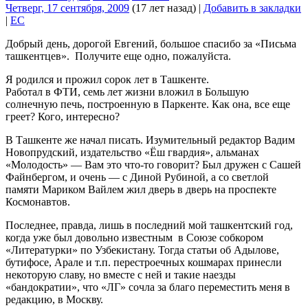
Четверг, 17 сентября, 2009
(17 лет назад)
|
Добавить в закладки
|
EC
Добрый день, дорогой Евгений, большое спасибо за «Письма
ташкентцев». Получите еще одно, пожалуйста.
Я родился и прожил сорок лет в Ташкенте.
Работал в ФТИ, семь лет жизни вложил в Большую
солнечную печь, построенную в Паркенте. Как она, все еще
греет? Кого, интересно?
В Ташкенте же начал писать. Изумительный редактор Вадим
Новопрудский, издательство «Ёш гвардия», альманах
«Молодость» — Вам это что-то говорит? Был дружен с Сашей
Файнбергом, и очень — с Диной Рубиной, а со светлой
памяти Мариком Вайлем жил дверь в дверь на проспекте
Космонавтов.
Последнее, правда, лишь в последний мой ташкентский год,
когда уже был довольно известным в Союзе собкором
«Литературки» по Узбекистану. Тогда статьи об Адылове,
бутифосе, Арале и т.п. перестроечных кошмарах принесли
некоторую славу, но вместе с ней и такие наезды
«бандократии», что «ЛГ» сочла за благо переместить меня в
редакцию, в Москву.