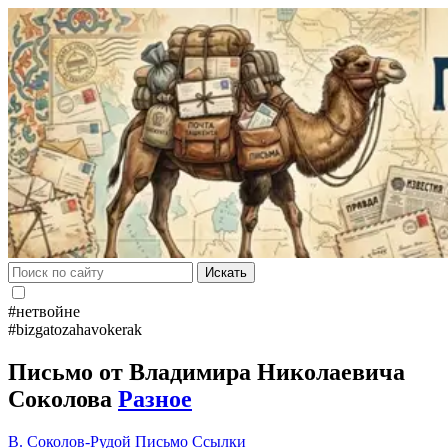
Искать
#нетвойне
#bizgatozahavokerak
Письмо от Владимира Николаевича
Соколова
Разное
В. Соколов-Рудой
Письмо
Ссылки