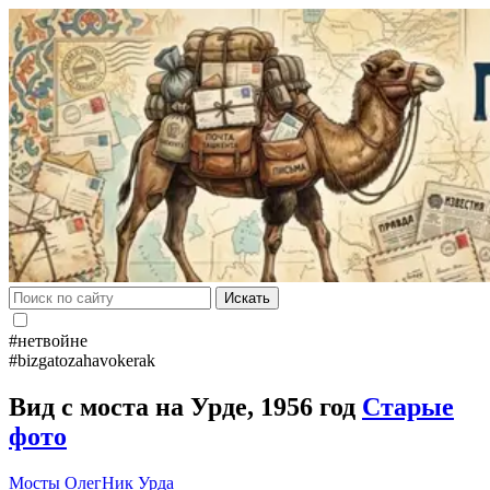
Искать
#нетвойне
#bizgatozahavokerak
Вид с моста на Урде, 1956 год
Старые
фото
Мосты
ОлегНик
Урда