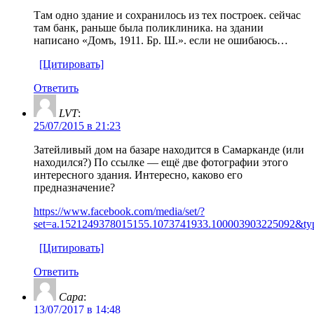
Там одно здание и сохранилось из тех построек. сейчас
там банк, раньше была поликлиника. на здании
написано «Домъ, 1911. Бр. Ш.». если не ошибаюсь…
[Цитировать]
Ответить
LVT
:
25/07/2015 в 21:23
Затейливый дом на базаре находится в Самарканде (или
находился?) По ссылке — ещё две фотографии этого
интересного здания. Интересно, каково его
предназначение?
https://www.facebook.com/media/set/?
set=a.1521249378015155.1073741933.100003903225092&ty
[Цитировать]
Ответить
Сара
:
13/07/2017 в 14:48