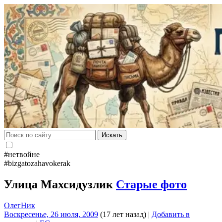
Искать
#нетвойне
#bizgatozahavokerak
Улица Махсидузлик
Старые фото
ОлегНик
Воскресенье, 26 июля, 2009
(17 лет назад)
|
Добавить в