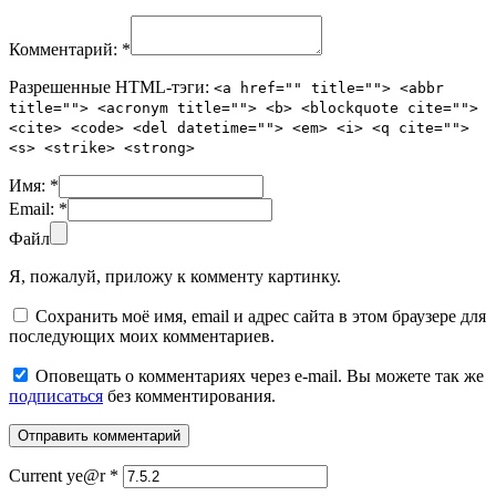
Комментарий:
*
Разрешенные HTML-тэги:
<a href="" title=""> <abbr
title=""> <acronym title=""> <b> <blockquote cite="">
<cite> <code> <del datetime=""> <em> <i> <q cite="">
<s> <strike> <strong>
Имя:
*
Email:
*
Файл
Я, пожалуй, приложу к комменту картинку.
Сохранить моё имя, email и адрес сайта в этом браузере для
последующих моих комментариев.
Оповещать о комментариях через e-mail. Вы можете так же
подписаться
без комментирования.
Current ye@r
*