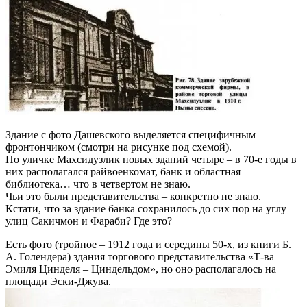
Здание с фото Дашевского выделяется специфичным
фронтончиком (смотри на рисунке под схемой).
По уличке Махсидузлик новых зданий четыре – в 70-е годы в
них располагался райвоенкомат, банк и областная
библиотека… что в четвертом не знаю.
Чьи это были представительства – конкретно не знаю.
Кстати, что за здание банка сохранилось до сих пор на углу
улиц Сакичмон и Фараби? Где это?
Есть фото (тройное – 1912 года и середины 50-х, из книги Б.
А. Голендера) здания торгового представительства «Т-ва
Эмиля Цинделя – Циндельдом», но оно располагалось на
площади Эски-Джува.