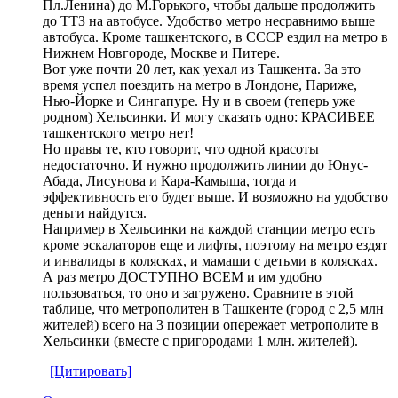
Пл.Ленина) до М.Горького, чтобы дальше продолжить
до ТТЗ на автобусе. Удобство метро несравнимо выше
автобуса. Кроме ташкентского, в СССР ездил на метро в
Нижнем Новгороде, Москве и Питере.
Вот уже почти 20 лет, как уехал из Ташкента. За это
время успел поездить на метро в Лондоне, Париже,
Нью-Йорке и Сингапуре. Ну и в своем (теперь уже
родном) Хельсинки. И могу сказать одно: КРАСИВЕЕ
ташкентского метро нет!
Но правы те, кто говорит, что одной красоты
недостаточно. И нужно продолжить линии до Юнус-
Абада, Лисунова и Кара-Камыша, тогда и
эффективность его будет выше. И возможно на удобство
деньги найдутся.
Например в Хельсинки на каждой станции метро есть
кроме эскалаторов еще и лифты, поэтому на метро ездят
и инвалиды в колясках, и мамаши с детьми в колясках.
А раз метро ДОСТУПНО ВСЕМ и им удобно
пользоваться, то оно и загружено. Сравните в этой
таблице, что метрополитен в Ташкенте (город с 2,5 млн
жителей) всего на 3 позиции опережает метрополите в
Хельсинки (вместе с пригородами 1 млн. жителей).
[Цитировать]