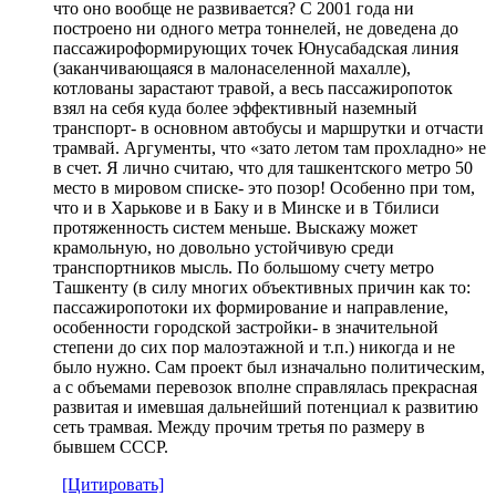
что оно вообще не развивается? С 2001 года ни
построено ни одного метра тоннелей, не доведена до
пассажироформирующих точек Юнусабадская линия
(заканчивающаяся в малонаселенной махалле),
котлованы зарастают травой, а весь пассажиропоток
взял на себя куда более эффективный наземный
транспорт- в основном автобусы и маршрутки и отчасти
трамвай. Аргументы, что «зато летом там прохладно» не
в счет. Я лично считаю, что для ташкентского метро 50
место в мировом списке- это позор! Особенно при том,
что и в Харькове и в Баку и в Минске и в Тбилиси
протяженность систем меньше. Выскажу может
крамольную, но довольно устойчивую среди
транспортников мысль. По большому счету метро
Ташкенту (в силу многих объективных причин как то:
пассажиропотоки их формирование и направление,
особенности городской застройки- в значительной
степени до сих пор малоэтажной и т.п.) никогда и не
было нужно. Сам проект был изначально политическим,
а с объемами перевозок вполне справлялась прекрасная
развитая и имевшая дальнейший потенциал к развитию
сеть трамвая. Между прочим третья по размеру в
бывшем СССР.
[Цитировать]