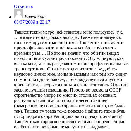
Ответить
Валентин
:
08/07/2009 в 23:17
Ташкентским метро, действительно не пользуюсь, т.к.
… взгляните на флажок аватара. Также не пользуюсь
никаким другим транспортом в Ташкенте, потому что
просто физически там не нахожусь большую часть
времени увы…. Но это не значит, что об этих вещах
имею лишь досужие представления. Эту «дикую», как
вы сказали, мысль разделяют многие профессиональные
транспортники. Они не исходят из тезиса «удобно-
неудобно лично мне, моим знакомым или тем кто сидит
со мной на одной лавке», а руководствуются другими
критериями, которые я попытался перечислить. Эмоции
здеь не лучший помощник. Просто во времена СССР
строительство метро во многих столицах союзных
республик было именно политической акцией
(намеренно не говорю- хорошо это или плохо, но было
так). Ташкенту тогда тоже повезло (найдите где-нибудь
историю разговора Рашидова на эту тему- почитайте).
Ташкент как городское поселение имеет определенные
особенности, которые не могут не накладывать