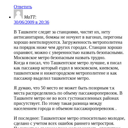
Ответить
MaTT
:
30/06/2009 в 20:36
В Ташкенте следят за станциями, чистят их, нету
антисанитарии, бомжы не ночуют в вагонах, перегоны
хорошо вентилируются. Загруженность метрополитена
на порядок ниже чем других городах. Станции хорошо
охраняют, можно с уверенностью назвать безопасными.
Московское метро безопасным назвать трудно.
Когда я писал, что Ташкентское метро лучшие, я писал
как пассажир который ездил в московском, киевском,
ташкентском и нижегородском метрополитене и как
пассажир выделил ташкентское метро.
Я думаю, что 50 место не может быть позорным т.к
места распределялись по объему пассажиропервозок. В
Ташкенте метро не во всех густонаселенных районах
присутствует. По этому такая разница между
населением города и объемом пассажироперевозок .
И последнее: Ташкентское метро относительно молодое,
сделано с учетом всех ошибок раннего метростроя.