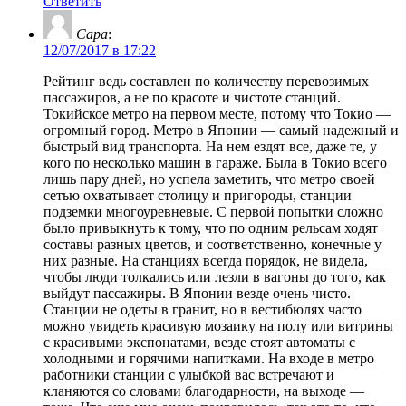
Ответить
Сара
:
12/07/2017 в 17:22
Рейтинг ведь составлен по количеству перевозимых
пассажиров, а не по красоте и чистоте станций.
Токийское метро на первом месте, потому что Токио —
огромный город. Метро в Японии — самый надежный и
быстрый вид транспорта. На нем ездят все, даже те, у
кого по несколько машин в гараже. Была в Токио всего
лишь пару дней, но успела заметить, что метро своей
сетью охватывает столицу и пригороды, станции
подземки многоуревневые. С первой попытки сложно
было привыкнуть к тому, что по одним рельсам ходят
составы разных цветов, и соответственно, конечные у
них разные. На станциях всегда порядок, не видела,
чтобы люди толкались или лезли в вагоны до того, как
выйдут пассажиры. В Японии везде очень чисто.
Станции не одеты в гранит, но в вестибюлях часто
можно увидеть красивую мозаику на полу или витрины
с красивыми экспонатами, везде стоят автоматы с
холодными и горячими напитками. На входе в метро
работники станции с улыбкой вас встречают и
кланяются со словами благодарности, на выходе —