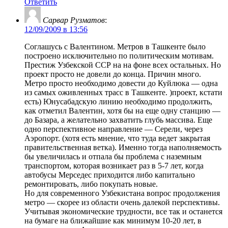
Ответить
Сарвар Рузматов
:
12/09/2009 в 13:56
Соглашусь с Валентином. Метров в Ташкенте было
построено исключительно по политическим мотивам.
Престиж Узбекской ССР на на фоне всех остальных. Но
проект просто не довели до конца. Причин много.
Метро просто необходимо довести до Куйлюка — одна
из самых оживленных трасс в Ташкенте. )проект, кстати
есть) Юнусабадскую линию необходимо продолжить,
как отметил Валентин, хотя бы на еще одну станцию —
до Базара, а желательно захватить глубь массива. Еще
одно перспективное направление — Серели, через
Аэропорт. (хотя есть мнение, что туда ведет закрытая
правительственная ветка). Именно тогда наполняемость
бы увеличилась и отпала бы проблема с наземным
транспортом, которая возникает раз в 5-7 лет, когда
автобусы Мерседес приходится либо капитально
ремонтировать, либо покупать новые.
Но для современного Узбекистана вопрос продолжения
метро — скорее из области очень далекой перспективы.
Учитывая экономические трудности, все так и останется
на бумаге на ближайшие как минимум 10-20 лет, в