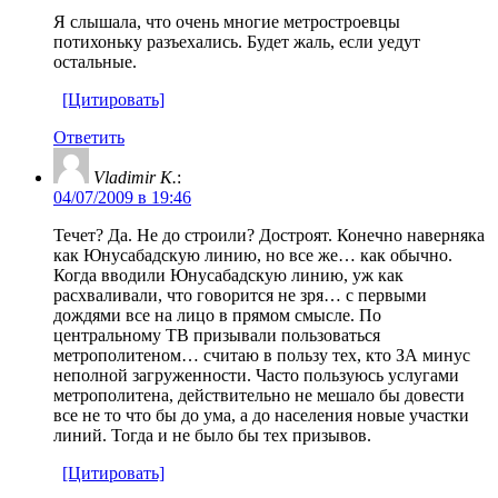
Я слышала, что очень многие метростроевцы
потихоньку разъехались. Будет жаль, если уедут
остальные.
[Цитировать]
Ответить
Vladimir K.
:
04/07/2009 в 19:46
Течет? Да. Не до строили? Достроят. Конечно наверняка
как Юнусабадскую линию, но все же… как обычно.
Когда вводили Юнусабадскую линию, уж как
расхваливали, что говорится не зря… с первыми
дождями все на лицо в прямом смысле. По
центральному ТВ призывали пользоваться
метрополитеном… считаю в пользу тех, кто ЗА минус
неполной загруженности. Часто пользуюсь услугами
метрополитена, действительно не мешало бы довести
все не то что бы до ума, а до населения новые участки
линий. Тогда и не было бы тех призывов.
[Цитировать]