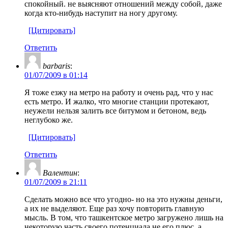
спокойный. не выясняют отношений между собой, даже
когда кто-нибудь наступит на ногу другому.
[Цитировать]
Ответить
barbaris
:
01/07/2009 в 01:14
Я тоже езжу на метро на работу и очень рад, что у нас
есть метро. И жалко, что многие станции протекают,
неужели нельзя залить все битумом и бетоном, ведь
неглубоко же.
[Цитировать]
Ответить
Валентин
:
01/07/2009 в 21:11
Сделать можно все что угодно- но на это нужны деньги,
а их не выделяют. Еще раз хочу повторить главную
мысль. В том, что ташкентское метро загружено лишь на
некоторую часть своего потенциала не его плюс, а