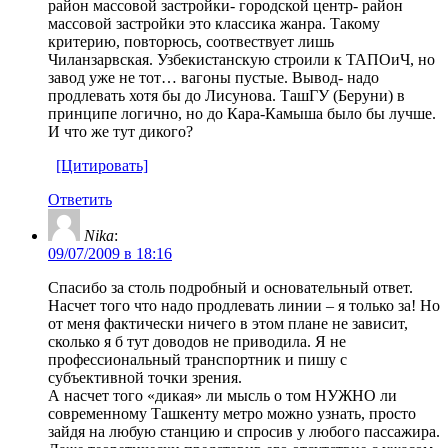
район массовой застройки- городской центр- район
массовой застройки это классика жанра. Такому
критерию, повторюсь, соотвествует лишь
Чиланзарвская. Узбекистанскую строили к ТАПОиЧ, но
завод уже не тот… вагоны пустые. Вывод- надо
продлевать хотя бы до Лисунова. ТашГУ (Беруни) в
принципе логично, но до Кара-Камыша было бы лучше.
И что же тут дикого?
[Цитировать]
Ответить
Nika
:
09/07/2009 в 18:16
Спасибо за столь подробный и основательный ответ.
Насчет того что надо продлевать линии – я только за! Но
от меня фактически ничего в этом плане не зависит,
сколько я б тут доводов не приводила. Я не
профессиональный транспортник и пишу с
субъективной точки зрения.
А насчет того «дикая» ли мысль о том НУЖНО ли
современному Ташкенту метро можно узнать, просто
зайдя на любую станцию и спросив у любого пассажира.