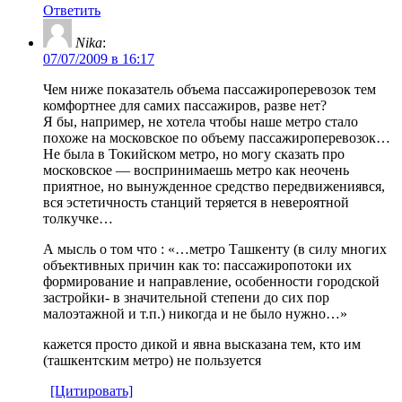
Ответить
Nika
:
07/07/2009 в 16:17
Чем ниже показатель объема пассажироперевозок тем
комфортнее для самих пассажиров, разве нет?
Я бы, например, не хотела чтобы наше метро стало
похоже на московское по объему пассажироперевозок…
Не была в Токийском метро, но могу сказать про
московское — воспринимаешь метро как неочень
приятное, но вынужденное средство передвижениявся,
вся эстетичность станций теряется в невероятной
толкучке…
А мысль о том что : «…метро Ташкенту (в силу многих
объективных причин как то: пассажиропотоки их
формирование и направление, особенности городской
застройки- в значительной степени до сих пор
малоэтажной и т.п.) никогда и не было нужно…»
кажется просто дикой и явна высказана тем, кто им
(ташкентским метро) не пользуется
[Цитировать]