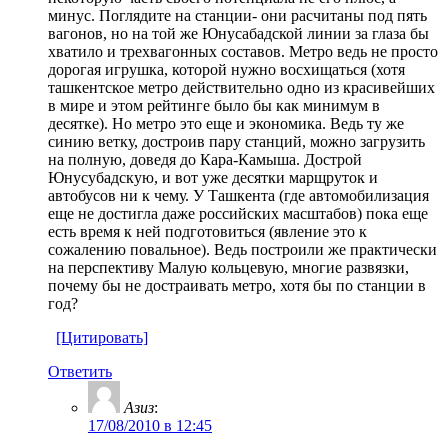
минус. Поглядите на станции- они расчитаны под пять
вагонов, но на той же Юнусабадской линии за глаза бы
хватило и трехвагонных составов. Метро ведь не просто
дорогая игрушка, которой нужно восхищаться (хотя
ташкентское метро действительно одно из красивейших
в мире и этом рейтинге было бы как минимум в
десятке). Но метро это еще и экономика. Ведь ту же
синию ветку, достроив пару станций, можно загрузить
на полную, доведя до Кара-Камыша. Дострой
Юнусубадскую, и вот уже десятки марщруток и
автобусов ни к чему. У Ташкента (где автомобилизация
еще не достигла даже российских масштабов) пока еще
есть время к ней подготовиться (явление это к
сожалению повальное). Ведь построили же практически
на перспективу Малую кольцевую, многие развязки,
почему бы не достраивать метро, хотя бы по станции в
год?
[Цитировать]
Ответить
Азиз
:
17/08/2010 в 12:45