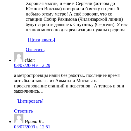
Хорошая мысль, и ёще в Сергели (хотябы до
Южного Вокзала) построили б ветку и цены б
небыло этому метро! А ещё говорят, что со
станции Собир Рахимова (Чиланзарской линии)
будут строить дальше к Спутнику (Сергели). У нас
планов много но для реализации нужны средства
[Цитировать]
Ответить
eldar
:
03/07/2009 в 12:29
а метростроевцы наши без работы.. последнее время
хоть были заказы из Алматы и Москвы на
проектирование станций и перегонов.. А теперь и они
закончились…
[Цитировать]
Ответить
Ирина К.
:
03/07/2009 в 12:51