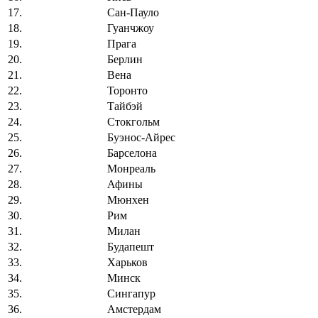
17.
Сан-Пауло
18.
Гуанчжоу
19.
Прага
20.
Берлин
21.
Вена
22.
Торонто
23.
Тайбэй
24.
Стокгольм
25.
Буэнос-Айрес
26.
Барселона
27.
Монреаль
28.
Афины
29.
Мюнхен
30.
Рим
31.
Милан
32.
Будапешт
33.
Харьков
34.
Минск
35.
Сингапур
36.
Амстердам