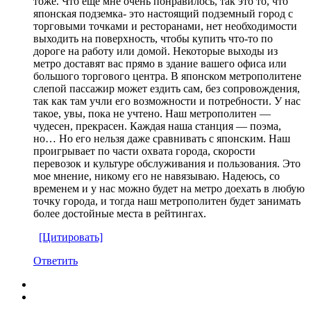
тоже. Что еще мне очень понравилось, так это то, что
японская подземка- это настоящий подземный город с
торговыми точками и ресторанами, нет необходимости
выходить на поверхность, чтобы купить что-то по
дороге на работу или домой. Некоторые выходы из
метро доставят вас прямо в здание вашего офиса или
большого торгового центра. В японском метрополитене
слепой пассажир может ездить сам, без сопровождения,
так как там учли его возможности и потребности. У нас
такое, увы, пока не учтено. Наш метрополитен —
чудесен, прекрасен. Каждая наша станция — поэма,
но… Но его нельзя даже сравнивать с японским. Наш
проигрывает по части охвата города, скорости
перевозок и культуре обслуживания и пользования. Это
мое мнение, никому его не навязываю. Надеюсь, со
временем и у нас можно будет на метро доехать в любую
точку города, и тогда наш метрополитен будет занимать
более достойные места в рейтингах.
[Цитировать]
Ответить