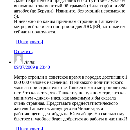
Даже теоретически представив его отсутствие с ужасом
вспоминаю знаменитый 9й трамвай (Чиланзар) или 88й
автобус (до Беруни). Извините, без эмоций невозможно
:)).
И неважно по каким причинам строили в Ташкенте
метро, всё таки его построили для ЛЮДЕЙ, которые им
сейчас и пользуются.
[Цитировать]
Ответить
Anna
:
09/07/2009 в 23:40
Метро строили в советское время в городах достигших 1
000 000 человек населения. И никакого политического
умысла при строительстве Ташкентского метрополитена
нет. Что касается, что Ташкенту не нужно метро, это как
минимум «дикая» идея, как максимум я бы сказала
очень странная. Представьте среднестатистического
жителя Ташкента, живущего на Чиланзаре, а
работающего где-нибудь на Юнусабаде. На сколько ему
быстрее и удобнее будет добраться до работы в час пик?!
[Цитировать]