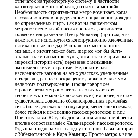
отпечаток на транспортную систему, в частности
характерная и масштабная одноэтажная застройка.
Необходимость строительства метро возникает, когда
пассажиропоток в определенном направлении доходит
до определенных цифр. Так вот на ташкентском
метрополитене такой пассажиропоток достигается
только на направлении Центр-Чиланзар (при том, что
даже там не используются конструкционно заложенные
пятивагонные поезда). В остальных местах поток
меньше, а значит может быть (вернее мог бы быть-
закрывать линии метро, чушь, хотя и такие примеры в
мировой истории есть) перевезен с меньшими
экономическими затратами. Недостаточная
населенность вагонов на этих участках, увеличенные
интервалы, раннее прекращение движение на самом
деле тому подтверждение. Проще говоря без
строительтсва метрополитена на этих участках
теоретически можно было обойтись (тем более, что там
существовала довольно сбалансированная трамвайая
сеть- более дешевая в эксплутации, менее энергоемкая,
более гибкая к изменению пассажиропотоков и т.п.).
При этом та же Юнусабадская линия могла приобрести
вполне сопоставимый с Чиланзарской пассажиропоток,
будь она продлена хоть на одну станцию. Та же история
с Узбекистанской к Кара-Камышу. Просто метро в виде