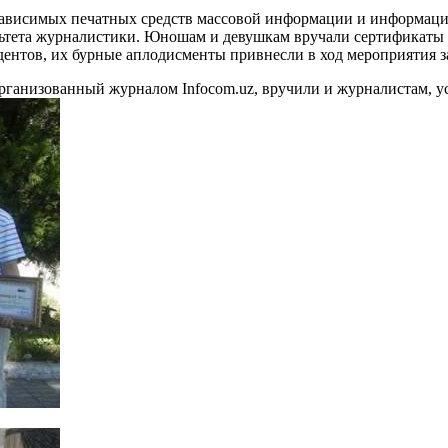
ависимых печатных средств массовой информации и информацио
льтета журналистики. Юношам и девушкам вручали сертификаты о
дентов, их бурные аплодисменты привнесли в ход мероприятия з
организованный журналом Infoсom.uz, вручили и журналистам, 