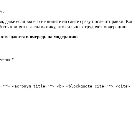
м.
за
, даже если вы его не видите на сайте сразу после отправки. 
ть приняты за спам-атаку, что сильно затрудняет модерацию.
и помещаются
в очередь на модерацию
.
ечены
*
e=""> <acronym title=""> <b> <blockquote cite=""> <cite>