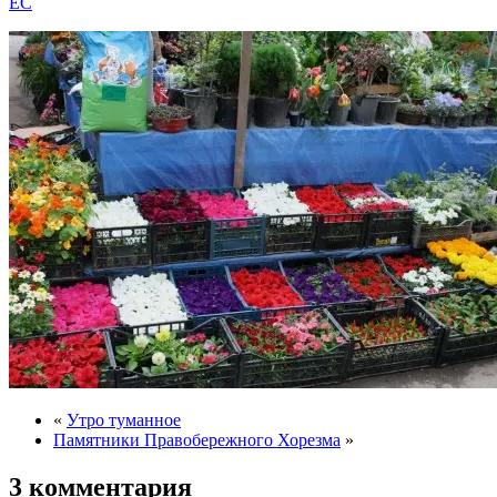
EC
«
Утро туманное
Памятники Правобережного Хорезма
»
3 комментария