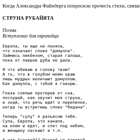
Когда Александра Файнберга попросили прочесть стихи, связан
СТРУНА РУБАЙЯТА
Поэма
Вступление для европейца
Европа, ты еще не поняла,

что означает слово "домулла".

Займись ликбезом, старая галоша,

пока от лавров дуба не дала.

Я что вбиваю в голову твою?

А то, что в голубом моём краю

лишь мудрых величают домуллою.

Как домулла, с тобой я говорю.

Глаза слепые протерев от сна,

послушай, как звучит моя струна,

и знай, что речь идёт о перепелке,

когда ты встретишь слово "бедана".

Теперь "супу" я разъясню тебе.

Супа, Европа, это канапе,

на коем и едят, и спят под небом,

и женщину ласкают и т.п.

А что "насвой"? Насвой не даровой.
