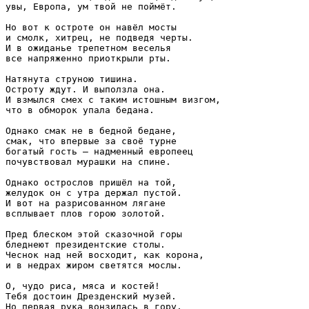
увы, Европа, ум твой не поймёт.

Но вот к остроте он навёл мосты

и смолк, хитрец, не подведя черты.

И в ожиданье трепетном веселья

все напряженно приоткрыли рты.

Натянута струною тишина.

Остроту ждут. И выползла она.

И взмылся смех с таким истошным визгом,

что в обморок упала бедана.

Однако смак не в бедной бедане,

смак, что впервые за своё турне

богатый гость — надменный европеец

почувствовал мурашки на спине.

Однако острослов пришёл на той,

желудок он с утра держал пустой.

И вот на разрисованном лягане

всплывает плов горою золотой.

Пред блеском этой сказочной горы

бледнеют президентские столы.

Чеснок над ней восходит, как корона,

и в недрах жиром светятся мослы.

О, чудо риса, мяса и костей!

Тебя достоин Дрезденский музей.

Но первая рука вонзилась в гору,
