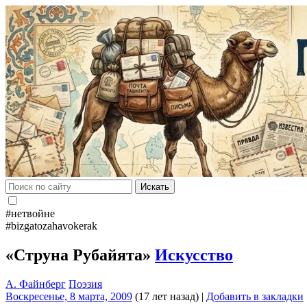
Искать
#нетвойне
#bizgatozahavokerak
«Струна Рубайята»
Искусство
А. Файнберг
Поэзия
Воскресенье, 8 марта, 2009
(17 лет назад)
|
Добавить в закладки