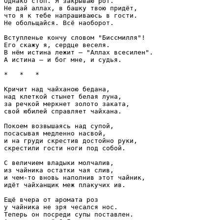
Однако стоп. Я закрываю рот.

Не дай аллах, в башку твою придёт,

что я к тебе напрашиваюсь в гости.

Не обольщайся. Всё наоборот.

Вступленье кончу словом "Биссмилля"!

Его скажу я, сердце веселя.

В нём истина лежит — "Аллах всесилен".

А истина — и бог мне, и судья.

*   *   *

Кричит над чайханою бедана,

над клеткой стынет белая луна,

за речкой меркнет золото заката,

свой юбилей справляет чайхана.

Покоем возвышаясь над супой,

посасывая медленно насвой,

и на груди скрестив достойно руки,

скрестили гости ноги под собой.

С величием владыки молчалив,

из чайника остатки чая слив,

и чем-то вновь наполнив этот чайник,

идёт чайханщик меж плакучих ив.

Ещё вчера от аромата роз

у чайника не зря чесался нос.

Теперь он посреди супы поставлен.
