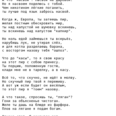
Но я насвоем поделюсь с тобой.

Чем никотином лёгкие поганить,

ты лучше под язык забрось насвой.

Когда ж, Европа, ты затеешь пир,

желая постным обескровить мир,

ты над капустой не шумовку вскинешь,

ты вскинешь над капустою "капкир".

Но коль едой займешься ты всерьёз,

нарубишь лук, не утирая слёз,

и для котла разделаешь барана,

с восторгом назову тебя "ошпоз".

Что до "касы", то я свою красу

на этот пир с собою принесу.

Ты порцию, положенную гостю,

клади мне не в тарелку, а в касу.

Всё то, что скучно, не идёт в молву.

Но скучный пир твой я переживу.

А вот уж если будет он весёлым,

то этот пир я "тоем" назову.

А что такое, спросишь ты, "ляган"?

Гони за объясненье чистоган.

Желе ты дашь на блюде из фарфора.

Плов на лягане я подам богам.
