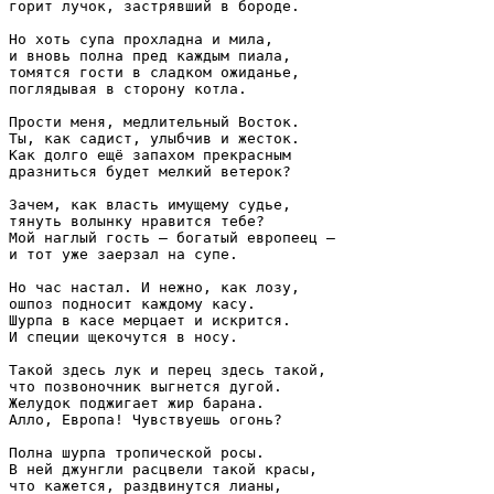
горит лучок, застрявший в бороде.

Но хоть супа прохладна и мила,

и вновь полна пред каждым пиала,

томятся гости в сладком ожиданье,

поглядывая в сторону котла.

Прости меня, медлительный Восток.

Ты, как садист, улыбчив и жесток.

Как долго ещё запахом прекрасным

дразниться будет мелкий ветерок?

Зачем, как власть имущему судье,

тянуть волынку нравится тебе?

Мой наглый гость — богатый европеец —

и тот уже заерзал на супе.

Но час настал. И нежно, как лозу,

ошпоз подносит каждому касу.

Шурпа в касе мерцает и искрится.

И специи щекочутся в носу.

Такой здесь лук и перец здесь такой,

что позвоночник выгнется дугой.

Желудок поджигает жир барана.

Алло, Европа! Чувствуешь огонь?

Полна шурпа тропической росы.

В ней джунгли расцвели такой красы,

что кажется, раздвинутся лианы,
