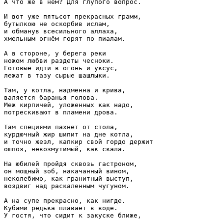
А что же в нём? Для глупого вопрос.

И вот уже пятьсот прекрасных грамм,

бутылкою не оскорбив ислам,

и обманув всесильного аллаха,

хмельным огнём горят по пиалам.

А в стороне, у берега реки

ножом любви раздеты чесноки.

Готовые идти в огонь и уксус,

лежат в тазу сырые шашлыки.

Там, у котла, надменна и крива,

валяется баранья голова.

Меж кирпичей, уложенных как надо,

потрескивают в пламени дрова.

Там специями пахнет от стола,

курдючный жир шипит на дне котла,

и точно жезл, капкир свой гордо держит

ошпоз, невозмутимый, как скала.

На юбилей пройдя сквозь гастроном,

он мощный зоб, накачанный вином,

неколебимо, как гранитный выступ,

воздвиг над раскаленным чугуном.

А на супе прекрасно, как нигде.

Кубами редька плавает в воде.

У гостя, что сидит к закуске ближе,
