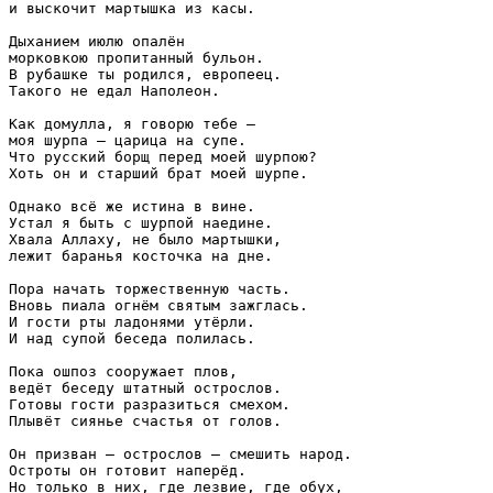
и выскочит мартышка из касы.

Дыханием июлю опалён

морковкою пропитанный бульон.

В рубашке ты родился, европеец.

Такого не едал Наполеон.

Как домулла, я говорю тебе —

моя шурпа — царица на супе.

Что русский борщ перед моей шурпою?

Хоть он и старший брат моей шурпе.

Однако всё же истина в вине.

Устал я быть с шурпой наедине.

Хвала Аллаху, не было мартышки,

лежит баранья косточка на дне.

Пора начать торжественную часть.

Вновь пиала огнём святым зажглась.

И гости рты ладонями утёрли.

И над супой беседа полилась.

Пока ошпоз сооружает плов,

ведёт беседу штатный острослов.

Готовы гости разразиться смехом.

Плывёт сиянье счастья от голов.

Он призван — острослов — смешить народ.

Остроты он готовит наперёд.

Но только в них, где лезвие, где обух,
