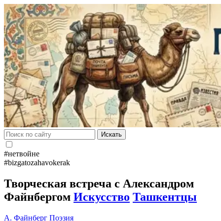
Искать
#нетвойне
#bizgatozahavokerak
Творческая встреча с Александром
Файнбергом
Искусство
Ташкентцы
А. Файнберг
Поэзия