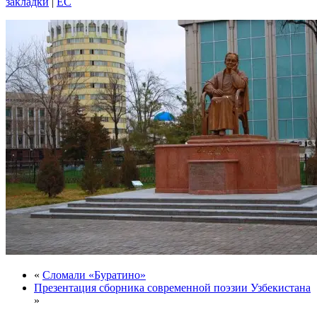
закладки
|
EC
«
Сломали «Буратино»
Презентация сборника современной поэзии Узбекистана
»