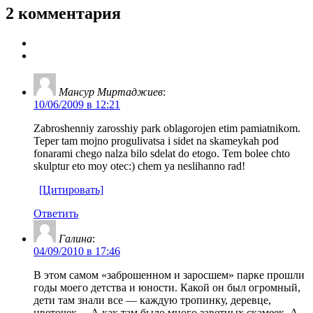
2 комментария
Мансур Миртаджиев
:
10/06/2009 в 12:21
Zabroshenniy zarosshiy park oblagorojen etim pamiatnikom.
Teper tam mojno progulivatsa i sidet na skameykah pod
fonarami chego nalza bilo sdelat do etogo. Tem bolee chto
skulptur eto moy otec:) chem ya neslihanno rad!
[Цитировать]
Ответить
Галина
:
04/09/2010 в 17:46
В этом самом «заброшенном и заросшем» парке прошли
годы моего детства и юности. Какой он был огромный,
дети там знали все — каждую тропинку, деревце,
цветочек… А как там было много заветных скамеек. А