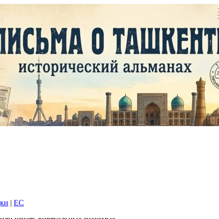
дки
|
EC