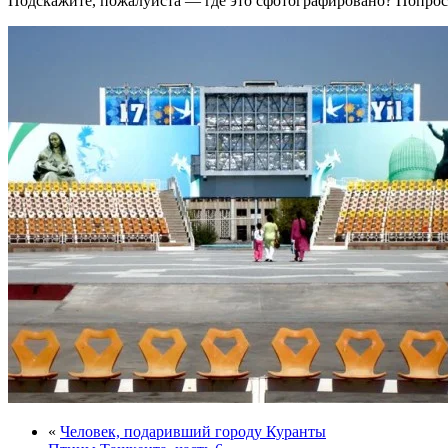
Подскажите, пожалуйста — где это сфотографировано? Попро
«
Человек, подаривший городу Куранты