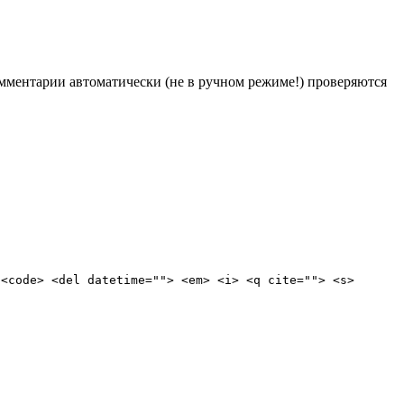
Комментарии автоматически (не в ручном режиме!) проверяются
 <code> <del datetime=""> <em> <i> <q cite=""> <s>