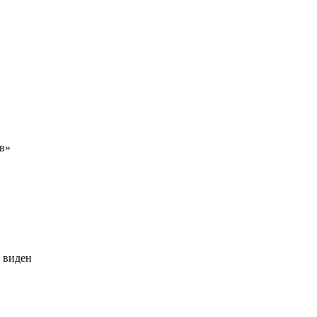
в»
 виден