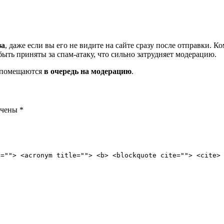
за
, даже если вы его не видите на сайте сразу после отправки. 
ть приняты за спам-атаку, что сильно затрудняет модерацию.
и помещаются
в очередь на модерацию
.
ечены
*
e=""> <acronym title=""> <b> <blockquote cite=""> <cite>