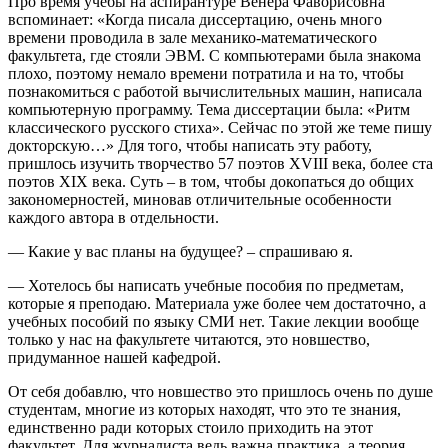
Про время учебы на аспирантуре Венера Фаворисовна
вспоминает: «Когда писала диссертацию, очень много
времени проводила в зале механико-математического
факультета, где стояли ЭВМ. С компьютерами была знакома
плохо, поэтому немало времени потратила и на то, чтобы
познакомиться с работой вычислительных машин, написала
компьютерную программу. Тема диссертации была: «Ритм
классического русского стиха». Сейчас по этой же теме пишу
докторскую…» Для того, чтобы написать эту работу,
пришлось изучить творчество 57 поэтов XVIII века, более ста
поэтов XIX века. Суть – в том, чтобы докопаться до общих
закономерностей, миновав отличительные особенности
каждого автора в отдельности.
— Какие у вас планы на будущее? – спрашиваю я.
— Хотелось бы написать учебные пособия по предметам,
которые я преподаю. Материала уже более чем достаточно, а
учебных пособий по языку СМИ нет. Такие лекции вообще
только у нас на факультете читаются, это новшество,
придуманное нашей кафедрой.
От себя добавлю, что новшество это пришлось очень по душе
студентам, многие из которых находят, что это те знания,
единственно ради которых стоило приходить на этот
факультет. Для журналиста ведь важна практика, а теория,