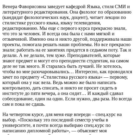
Венера Фаворисовна заведует кафедрой Языка, стиля СМИ и
литературного редактирования. Она филолог по образованию
(кандидат филологических наук, доцент), читает лекции по
стилистике русского языка, языку телевидения,
редактированию. Мы еще с первого курса прекрасно знали,
что это за человек. И всегда она была с нами мягкой и
отзывчивой. Именно она и никто другой, поддерживала наши
проекты, помогала решать наши проблемы. Но все прекрасно
знали: работать на ее занятиях придется в седьмом поту. Так и
делали. А не делали, тем хуже. Преподавателей, которые
знают предмет и могут его преподнести студентам, на самом
деле не так много. Я старалась быть лучшей. Не хотелось,
чтобы во мне разочаровывались… Интересно, как проводился
зачет по предмету «Стилистика русского языка» — первому,
который она у нас вела. Ведь можно же было написать
контрольную, дать списать, и никто не просит сидеть в
институте до пяти вечера, а она сидит… И каждый сдавал
собеседование, один на один. Если нужно, два раза. Но всегда
сам и пока не сдашь.
На четвертом курсе, для меня еще впереди – спец.курс на
выбор. «Поскольку это последний семестр учебы в
университете, я почти всегда выбираю спец.курс по
написанию дипломной работы», — объясняет моя