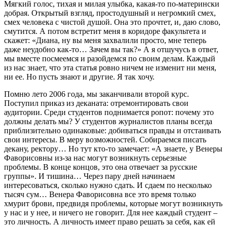
Мягкий голос, тихая и милая улыбка, какая-то по-матерински
добрая. Открытый взгляд, простодушный и негромкий смех,
смех человека с чистой душой. Она это прочтет, и, даю слово,
смутится. А потом встретит меня в коридоре факультета и
скажет: «Диана, ну вы меня захвалили просто, мне теперь
даже неудобно как-то… Зачем вы так?» А я отшучусь в ответ,
мы вместе посмеемся и разойдемся по своим делам. Каждый
из нас знает, что эта статья ровно ничем не изменит ни меня,
ни ее. Но пусть знают и другие. Я так хочу.
Помню лето 2006 года, мы заканчивали второй курс.
Поступил приказ из деканата: отремонтировать свои
аудитории. Среди студентов поднимается ропот: почему это
должны делать мы? У студентов журналистов планы всегда
приблизительно одинаковые: добиваться правды и отстаивать
свои интересы. В меру возможностей. Собираемся писать
декану, ректору… Но тут кто-то замечает: «А знаете, у Венеры
Фаворисовны из-за нас могут возникнуть серьезные
проблемы. В конце концов, это она отвечает за русские
группы». И тишина… Через пару дней начинаем
интересоваться, сколько нужно сдать. И сдаем по несколько
тысяч сум… Венера Фаворисовна все это время только
хмурит брови, предвидя проблемы, которые могут возникнуть
у нас и у нее, и ничего не говорит. Для нее каждый студент –
это личность. А личность имеет право решать за себя, как ей