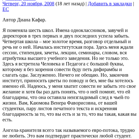
Четверг, 20 ноября, 2008
(18 лет назад)
|
Добавить в закладки
|
EC
Автор Диана Кафар.
Я поменяла шесть школ. Имена одноклассников, завучей и
директоров в трех первых и двух последних успела забыть.
Четвертая школа – мое золотое время, разговор отдельный и
речь не о ней. Началась институтская пора. Здесь меня ждали
сессии, стипендия, зачеты, лекции, семинары, словом, вся
атрибутика высшего учебного заведения. Но не только это.
Здесь я встретила Человека и Педагога с большой буквы,
которому я без зазрения совести буду петь дифирамбы и
слагать оды. Заслуженно. Ничего не обещаю. Но, закончив
институт, приносить цветы по поводу и без, мне бы хотелось
именно ей. Надеюсь, у меня хватит совести не забыть это свое
желание и хотя бы раз дать понять, что о ней помнят, что ей
благодарны, что она оставила неизгладимый след в чьей-то
жизни. Вам, Каюмова Венера Фаворисовна, от вашей
студентки, пару листов печатного текста и искренняя
благодарность за то, что вы есть и за то, что вы такая, какая вы
есть.
Ангела-хранителя всего так называемого евро-потока, трудно
не любить. Это вам подтвердит практически любой студент.