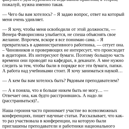
пожалуй, нужна именно такая.
— Чего бы вам хотелось? – Я задаю вопрос, ответ на который
меня очень удивляет.
— Я хочу, чтобы меня освободили от этой должности, —
Венера Фаворисовна улыбается, не спеша объяснять свое
желание. Впрочем, вскоре я все понимаю сама. – Я
превратилась в административного работника, — сетует она.
– Чиновников и проверяющих не интересует, что происходит
в аудитории. Их интересуют бумаги. Поэтому большую часть
времени они проводят на кафедрах, в деканате. А мне нужно
следить за тем, чтобы были в порядке все эти бумаги, папки.
А работа над учебниками стоит. Я хочу заниматься наукой…
— А кем бы вам хотелось быть? Рядовым преподавателем?
— А я поняла, что я больше никем быть не могу… —
Отвечает она, как будто расстроившись. А надо ли
(расстраиваться)?..
Наша героиня часто принимает участие во всевозможных
конференциях, пишет научные статьи. Рассказывает, что как-
то раз участвовала в конференции, на которую были
приглашены преподаватели и работники национального