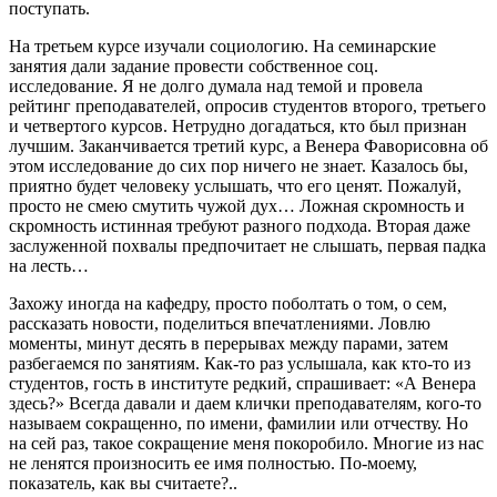
поступать.
На третьем курсе изучали социологию. На семинарские
занятия дали задание провести собственное соц.
исследование. Я не долго думала над темой и провела
рейтинг преподавателей, опросив студентов второго, третьего
и четвертого курсов. Нетрудно догадаться, кто был признан
лучшим. Заканчивается третий курс, а Венера Фаворисовна об
этом исследование до сих пор ничего не знает. Казалось бы,
приятно будет человеку услышать, что его ценят. Пожалуй,
просто не смею смутить чужой дух… Ложная скромность и
скромность истинная требуют разного подхода. Вторая даже
заслуженной похвалы предпочитает не слышать, первая падка
на лесть…
Захожу иногда на кафедру, просто поболтать о том, о сем,
рассказать новости, поделиться впечатлениями. Ловлю
моменты, минут десять в перерывах между парами, затем
разбегаемся по занятиям. Как-то раз услышала, как кто-то из
студентов, гость в институте редкий, спрашивает: «А Венера
здесь?» Всегда давали и даем клички преподавателям, кого-то
называем сокращенно, по имени, фамилии или отчеству. Но
на сей раз, такое сокращение меня покоробило. Многие из нас
не ленятся произносить ее имя полностью. По-моему,
показатель, как вы считаете?..