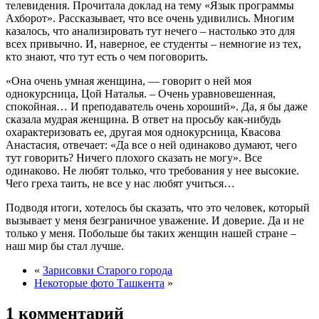
телевидения. Прочитала доклад на тему «Язык программы
Ахборот». Рассказывает, что все очень удивились. Многим
казалось, что анализировать тут нечего – настолько это для
всех привычно. И, наверное, ее студенты – немногие из тех,
кто знают, что тут есть о чем поговорить.
«Она очень умная женщина, — говорит о ней моя
однокурсница, Цой Наталья. – Очень уравновешенная,
спокойная… И преподаватель очень хороший». Да, я бы даже
сказала мудрая женщина. В ответ на просьбу как-нибудь
охарактеризовать ее, другая моя однокурсница, Квасова
Анастасия, отвечает: «Да все о ней одинаково думают, чего
тут говорить? Ничего плохого сказать не могу». Все
одинаково. Не любят только, что требования у нее высокие.
Чего греха таить, не все у нас любят учиться…
Подводя итоги, хотелось бы сказать, что это человек, который
вызывает у меня безграничное уважение. И доверие. Да и не
только у меня. Побольше бы таких женщин нашей стране –
наш мир бы стал лучше.
«
Зарисовки Старого города
Некоторые фото Ташкента
»
1 комментарий