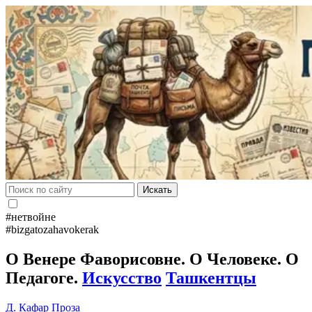
Искать
#нетвойне
#bizgatozahavokerak
О Венере Фаворисовне. О Человеке. О
Педагоге.
Искусство
Ташкентцы
Д. Кафар
Проза