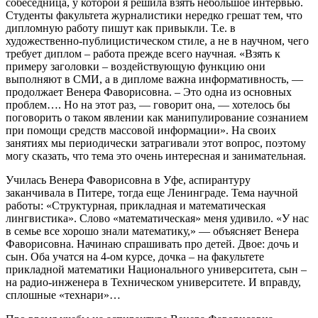
собеседница, у которой я решила взять небольшое интервью.
Студенты факультета журналистики нередко грешат тем, что
дипломную работу пишут как привыкли. Т.е. в
художественно-публицистическом стиле, а не в научном, чего
требует диплом – работа прежде всего научная. «Взять к
примеру заголовки – воздействующую функцию они
выполняют в СМИ, а в дипломе важна информативность, —
продолжает Венера Фаворисовна. – Это одна из основных
проблем…. Но на этот раз, — говорит она, — хотелось бы
поговорить о таком явлении как манипулирование сознанием
при помощи средств массовой информации». На своих
занятиях мы периодически затрагивали этот вопрос, поэтому
могу сказать, что тема это очень интересная и занимательная.
Училась Венера Фаворисовна в Уфе, аспирантуру
заканчивала в Питере, тогда еще Ленинграде. Тема научной
работы: «Структурная, прикладная и математическая
лингвистика». Слово «математическая» меня удивило. «У нас
в семье все хорошо знали математику,» — объясняет Венера
Фаворисовна. Начинаю спрашивать про детей. Двое: дочь и
сын. Оба учатся на 4-ом курсе, дочка – на факультете
прикладной математики Национального университета, сын –
на радио-инженера в Техническом университете. И вправду,
сплошные «технари»…