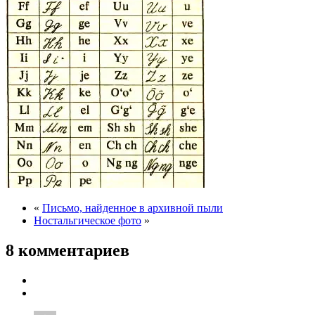
«
Письмо, найденное в архивной пыли
Ностальгическое фото
»
8 комментариев