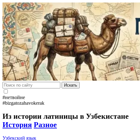
Искать
#нетвойне
#bizgatozahavokerak
Из истории латиницы в Узбекистане
История
Разное
Узбекский язык