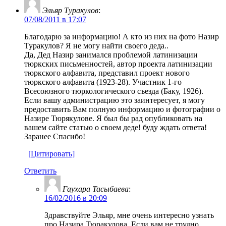
Эльяр Туракулов
:
07/08/2011 в 17:07
Благодарю за информацию! А кто из них на фото Назир
Туракулов? Я не могу найти своего деда..
Да, Дед Назир занимался проблемой латинизации
тюркских письменностей, автор проекта латинизации
тюркского алфавита, представил проект нового
тюркского алфавита (1923-28). Участник 1-го
Всесоюзного тюркологического съезда (Баку, 1926).
Если вашу администрацию это заинтересует, я могу
предоставить Вам полную информацию и фотографии о
Назире Тюрякулове. Я был бы рад опубликовать на
вашем сайте статью о своем деде! буду ждать ответа!
Заранее Спасибо!
[Цитировать]
Ответить
Гаухара Тасыбаева
:
16/02/2016 в 20:09
Здравствуйте Эльяр, мне очень интересно узнать
про Назира Тюракулова. Если вам не трудно