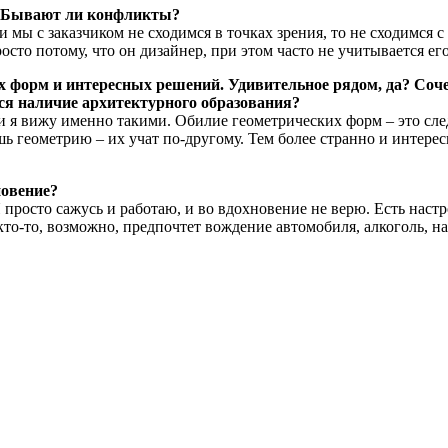
е? Бывают ли конфликты?
 мы с заказчиком не сходимся в точках зрения, то не сходимся с
осто потому, что он дизайнер, при этом часто не учитывается ег
форм и интересных решений. Удивительное рядом, да? Соче
я наличие архитектурного образования?
щи я вижу именно такими. Обилие геометрических форм – это сле
 геометрию – их учат по-другому. Тем более странно и интересн
новение?
 просто сажусь и работаю, и во вдохновение не верю. Есть наст
о-то, возможно, предпочтет вождение автомобиля, алкоголь, на