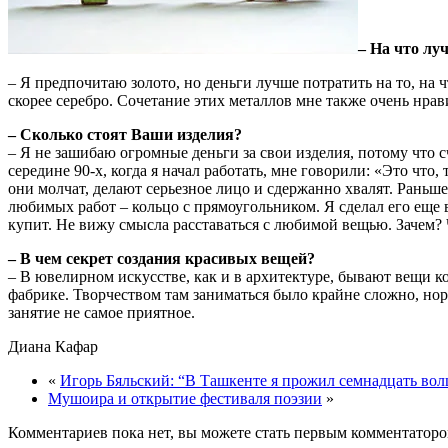
– На что лу
– Я предпочитаю золото, но деньги лучше потратить на то, на чт
скорее серебро. Сочетание этих металлов мне также очень нрав
– Сколько стоят Ваши изделия?
– Я не зашибаю огромные деньги за свои изделия, потому что сч
середине 90-х, когда я начал работать, мне говорили: «Это что
они молчат, делают серьезное лицо и сдержанно хвалят. Раньше г
любимых работ – кольцо с прямоугольником. Я сделал его еще в 
купит. Не вижу смысла расставаться с любимой вещью. Зачем?
– В чем секрет создания красивых вещей?
– В ювелирном искусстве, как и в архитектуре, бывают вещи 
фабрике. Творчеством там заниматься было крайне сложно, норм
занятие не самое приятное.
Диана Кафар
«
Игорь Бяльский: “В Ташкенте я прожил семнадцать во
Мушоира и открытие фестиваля поэзии
»
Комментариев пока нет, вы можете стать первым комментаторо