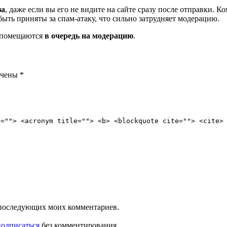
за
, даже если вы его не видите на сайте сразу после отправки. 
ть приняты за спам-атаку, что сильно затрудняет модерацию.
и помещаются
в очередь на модерацию
.
ечены
*
e=""> <acronym title=""> <b> <blockquote cite=""> <cite>
ля последующих моих комментариев.
подписаться
без комментирования.