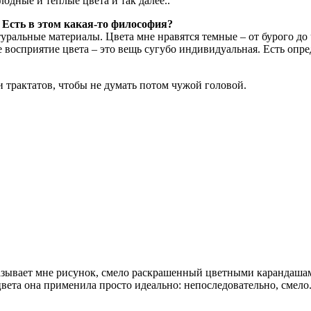
одные и теплые цвета и так далее..
 Есть в этом какая-то философия?
ральные материалы. Цвета мне нравятся темные – от бурого до ч
 восприятие цвета – это вещь сугубо индивидуальная. Есть опре
 трактатов, чтобы не думать потом чужой головой.
азывает мне рисунок, смело раскрашенный цветными карандаша
 цвета она применила просто идеально: непоследовательно, смел