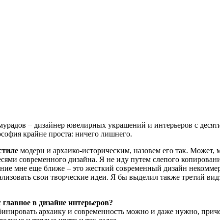
мурадов – дизайнер ювелирных украшений и интерьеров с десят
ософия крайне проста: ничего лишнего.
стиле
модерн и архаико-историческим, назовем его так. Может, 
есями современного дизайна. Я не иду путем слепого копировани
ние мне еще ближе – это жесткий современный дизайн некоммер
реализовать свои творческие идеи. Я бы выделил также третий ви
 главное в дизайне интерьеров?
бинировать архаику и современность можно и даже нужно, приче