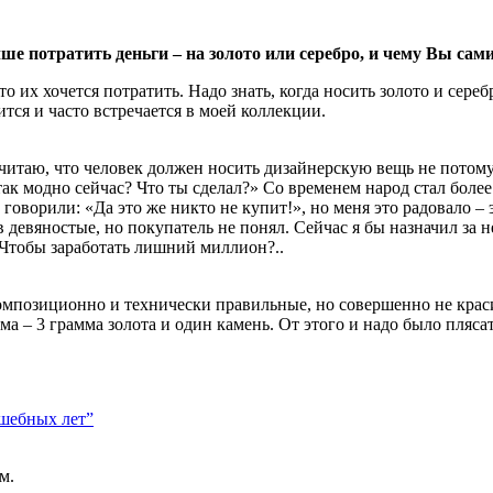
чше потратить деньги – на золото или серебро, и чему Вы сам
о их хочется потратить. Надо знать, когда носить золото и сереб
ится и часто встречается в моей коллекции.
итаю, что человек должен носить дизайнерскую вещь не потому, ч
, так модно сейчас? Что ты сделал?» Со временем народ стал бол
оворили: «Да это же никто не купит!», но меня это радовало – эт
девяностые, но покупатель не понял. Сейчас я бы назначил за не
 Чтобы заработать лишний миллион?..
композиционно и технически правильные, но совершенно не крас
а – 3 грамма золота и один камень. От этого и надо было плясат
лшебных лет”
м.