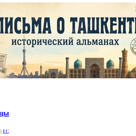
тцы
|
EC