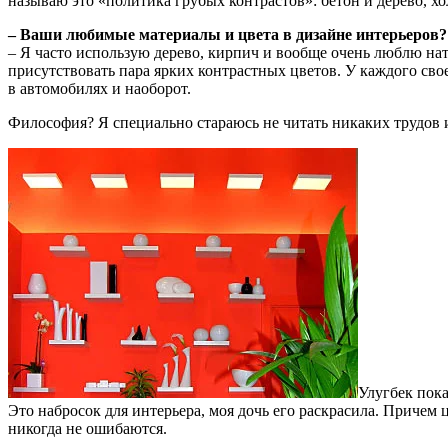
называю это «политика грубых контрастов»: бетон и дерево, хол
– Ваши любимые материалы и цвета в дизайне интерьеров?
– Я часто использую дерево, кирпич и вообще очень люблю нату
присутствовать пара ярких контрастных цветов. У каждого свое
в автомобилях и наоборот.
Философия? Я специально стараюсь не читать никаких трудов и
Улугбек пок
Это набросок для интерьера, моя дочь его раскрасила. Причем
никогда не ошибаются.