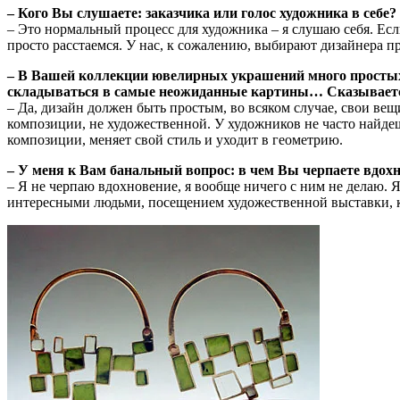
– Кого Вы слушаете: заказчика или голос художника в себ
– Это нормальный процесс для художника – я слушаю себя. Если
просто расстаемся. У нас, к сожалению, выбирают дизайнера пр
– В Вашей коллекции ювелирных украшений много простых 
складываться в самые неожиданные картины… Сказываетс
– Да, дизайн должен быть простым, во всяком случае, свои ве
композиции, не художественной. У художников не часто найдешь
композиции, меняет свой стиль и уходит в геометрию.
– У меня к Вам банальный вопрос: в чем Вы черпаете вдох
– Я не черпаю вдохновение, я вообще ничего с ним не делаю. Я
интересными людьми, посещением художественной выставки, кт