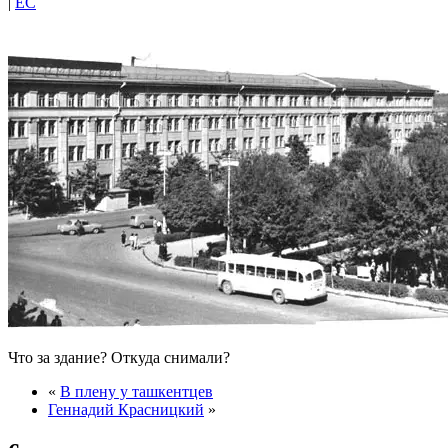
|
EC
Что за здание? Откуда снимали?
«
В плену у ташкентцев
Геннадий Красницкий
»