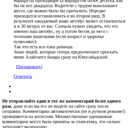
маршруты проходящие (а маршрутов более десятка, как
бы не все двадцать). Водители с трудом выискивают
место, где можно было бы причалить. Нередко
приходится останавливать и во втором ряду. В
результате ожидаемый вами автобус может остановиться
и в 30 метрах от вас. Сначала нужно увидеть, что это
именно ваш автобус, ну а потом бегом до него с
полными кошелками (если возраст и здоровье
позволяют).
Так что есть все-таки разница.
Знаю людей, которые теперь предпочитают проехать
мимо Алайского базара сразу на Юнусабадский.
[Цитировать]
Ответить
Не отправляйте один и тот же комментарий более одного
раза
, даже если вы его не видите на сайте сразу после
отправки. Комментарии автоматически (не в ручном режиме!)
проверяются на антиспам. Множественные одинаковые
комментарии могут быть приняты за спам-атаку, что сильно
затрудняет модерацию.